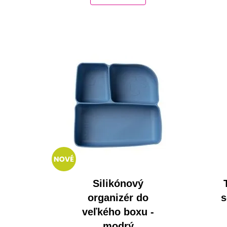
Silikónový
organizér do
s
veľkého boxu -
modrý