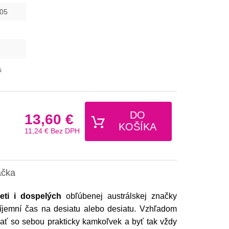
05
s
DO
13,60 €
KOŠÍKA
11,24 €
Bez DPH
ačka
eti i dospelých
obľúbenej austrálskej značky
jemní čas na desiatu alebo desiatu. Vzhľadom
rať so sebou prakticky kamkoľvek a byť tak vždy