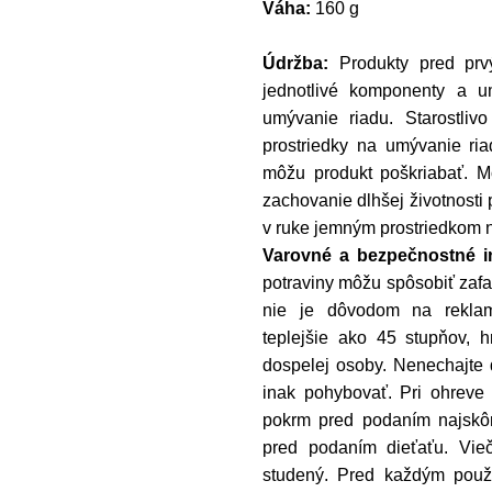
Váha:
160 g
Údržba:
Produkty pred pr
jednotlivé komponenty a 
umývanie riadu. Starostliv
prostriedky na umývanie ria
môžu produkt poškriabať. 
zachovanie dlhšej životnosti
v ruke jemným prostriedkom n
Varovné a bezpečnostné i
potraviny môžu spôsobiť zafa
nie je dôvodom na reklam
teplejšie ako 45 stupňov, 
dospelej osoby. Nenechajte 
inak pohybovať. Pri ohreve 
pokrm pred podaním najskôr 
pred podaním dieťaťu. Vie
studený. Pred každým použit