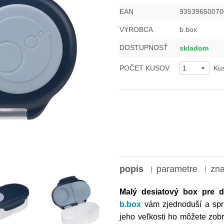
EAN
93539650070
VÝROBCA
b.box
DOSTUPNOSŤ
skladom
POČET KUSOV
Ku
popis
parametre
zn
Malý desiatový box
pre d
b.box
vám zjednoduší a sprí
jeho veľkosti ho môžete zob