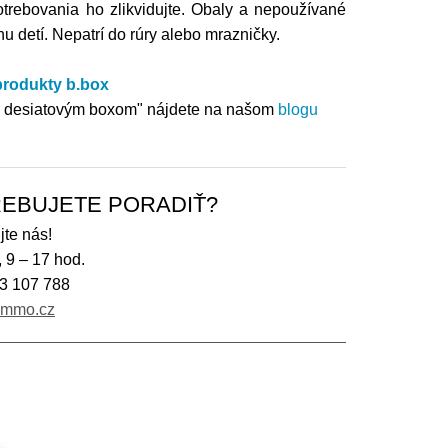
trebovania ho zlikvidujte. Obaly a nepoužívané
 detí. Nepatrí do rúry alebo mrazničky.
 produkty b.box
im desiatovým boxom" nájdete na našom
blogu
EBUJETE PORADIŤ?
jte nás!
, 9 – 17 hod.
3 107 788
immo.cz