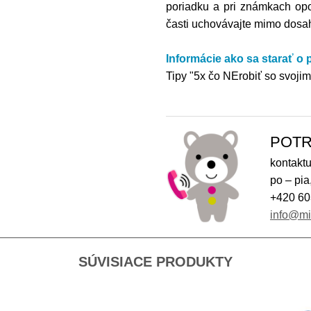
poriadku a pri známkach opo
časti uchovávajte mimo dosahu
Informácie ako sa starať o
Tipy "5x čo NErobiť so svoj
POTR
kontaktu
po – pia
+420 60
info@m
SÚVISIACE PRODUKTY