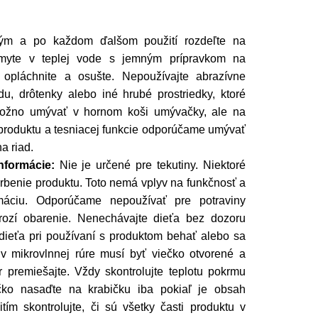
vým a po každom ďalšom použití rozdeľte na
umyte v teplej vode s jemným prípravkom na
o opláchnite a osušte. Nepoužívajte abrazívne
du, drôtenky alebo iné hrubé prostriedky, ktoré
Možno umývať v hornom koši umývačky, ale na
 produktu a tesniacej funkcie odporúčame umývať
a riad.
nformácie:
Nie je určené pre tekutiny. Niektoré
rbenie produktu. Toto nemá vplyv na funkčnosť a
áciu. Odporúčame nepoužívať pre potraviny
hrozí obarenie. Nenechávajte dieťa bez dozoru
dieťa pri používaní s produktom behať alebo sa
v mikrovlnnej rúre musí byť viečko otvorené a
premiešajte. Vždy skontrolujte teplotu pokrmu
čko nasaďte na krabičku iba pokiaľ je obsah
ím skontrolujte, či sú všetky časti produktu v