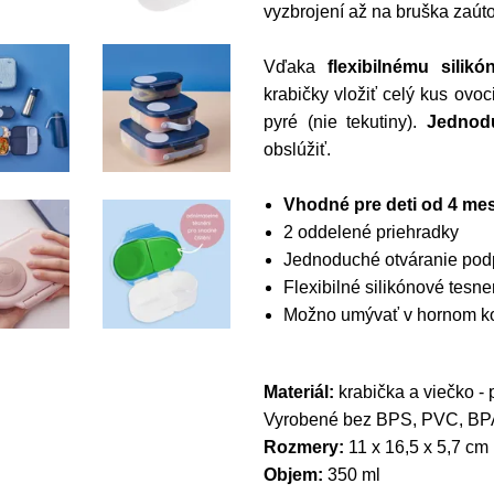
vyzbrojení až na bruška zaúto
Vďaka
flexibilnému sili
krabičky vložiť celý kus ovoci
pyré (nie tekutiny).
Jednod
obslúžiť.
Vhodné pre deti od 4 me
2 oddelené priehradky
Jednoduché otváranie podp
Flexibilné silikónové tesn
Možno umývať v hornom ko
Materiál:
krabička a viečko - 
Vyrobené bez BPS, PVC, BPA 
Rozmery:
11 x 16,5 x 5,7 cm
Objem:
350 ml