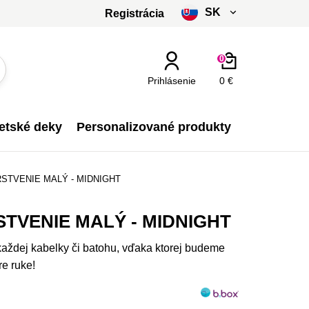
SK
Registrácia
čeština
0
slovenčina
Prihlásenie
0 €
Kč - CZK
etské deky
Personalizované produkty
€ - EUR
STVENIE MALÝ - MIDNIGHT
TVENIE MALÝ - MIDNIGHT
každej kabelky či batohu, vďaka ktorej budeme
e ruke!