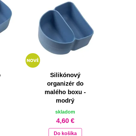
o
Silikónový
organizér do
malého boxu -
modrý
skladom
4,60 €
Do košíka