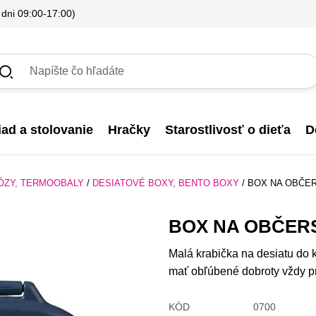
 dni 09:00-17:00)
iad a stolovanie
Hračky
Starostlivosť o dieťa
D
ÓZY, TERMOOBALY
/
DESIATOVÉ BOXY, BENTO BOXY
/
BOX NA OBČER
BOX NA OBČERS
Malá krabička na desiatu do 
mať obľúbené dobroty vždy pr
KÓD
0700