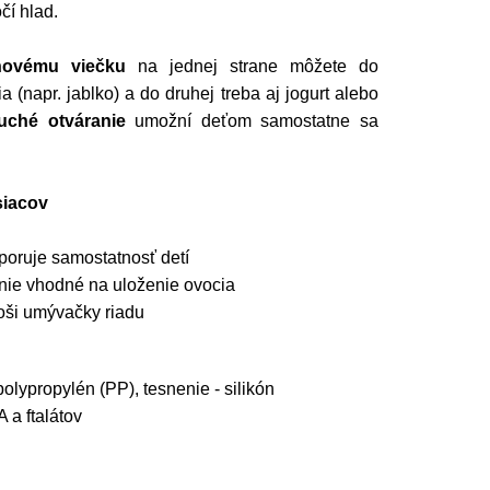
čí hlad.
kónovému viečku
na jednej strane môžete do
a (napr. jablko) a do druhej treba aj jogurt alebo
uché otváranie
umožní deťom samostatne sa
siacov
oruje samostatnosť detí
enie vhodné na uloženie ovocia
ši umývačky riadu
polypropylén (PP), tesnenie - silikón
a ftalátov