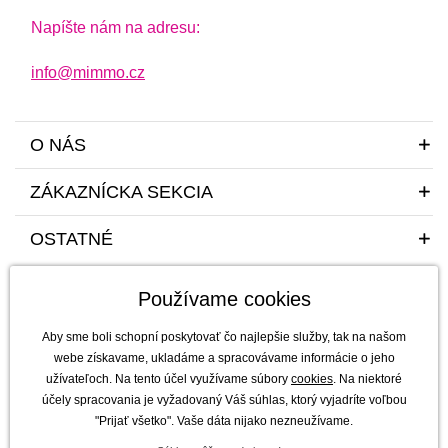
Napíšte nám na adresu:
info@mimmo.cz
O NÁS
ZÁKAZNÍCKA SEKCIA
OSTATNÉ
Používame cookies
Aby sme boli schopní poskytovať čo najlepšie služby, tak na našom
webe získavame, ukladáme a spracovávame informácie o jeho
užívateľoch. Na tento účel využívame súbory
cookies
. Na niektoré
Sme tu pre vás a vaše deti s radosťou a mim(m)oriadnou starostlivosťou od
účely spracovania je vyžadovaný Váš súhlas, ktorý vyjadríte voľbou
roku 2011
"Prijať všetko". Vaše dáta nijako nezneužívame.
mimmo s.r.o. - výhradný dovozca a distribútor značiek b.box, Jellystone