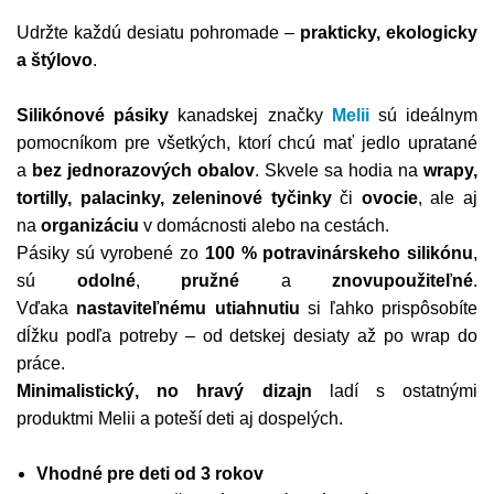
Udržte každú desiatu pohromade –
prakticky, ekologicky
a štýlovo
.
Silikónové pásiky
kanadskej značky
Melii
sú ideálnym
pomocníkom pre všetkých, ktorí chcú mať jedlo upratané
a
bez jednorazových obalov
. Skvele sa hodia na
wrapy,
tortilly, palacinky, zeleninové tyčinky
či
ovocie
, ale aj
na
organizáciu
v domácnosti alebo na cestách.
Pásiky sú vyrobené zo
100 % potravinárskeho silikónu
,
sú
odolné
,
pružné
a
znovupoužiteľné
.
Vďaka
nastaviteľnému utiahnutiu
si ľahko prispôsobíte
dĺžku podľa potreby – od detskej desiaty až po wrap do
práce.
Minimalistický, no hravý dizajn
ladí s ostatnými
produktmi Melii a poteší deti aj dospelých.
Vhodné pre deti od 3 rokov