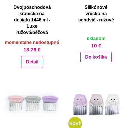
Dvojposchodová
Silikónové
krabička na
vrecko na
desiatu 1446 ml -
sendvič - ružové
Luxe
ružová/béžová
skladom
momentalne nedostupné
10 €
18,76 €
Do košíka
Detail