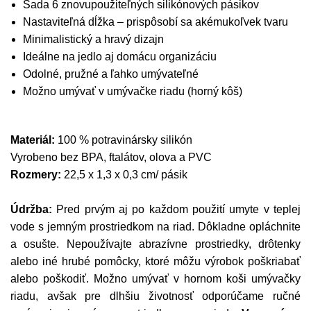
Sada 6 znovupoužiteľných silikónových pásikov
Nastaviteľná dĺžka – prispôsobí sa akémukoľvek tvaru
Minimalistický a hravý dizajn
Ideálne na jedlo aj domácu organizáciu
Odolné, pružné a ľahko umývateľné
Možno umývať v umývačke riadu (horný kôš)
Materiál:
100 % potravinársky silikón
Vyrobeno bez BPA, ftalátov, olova a PVC
Rozmery:
22,5 x 1,3 x 0,3 cm/ pásik
Údržba:
Pred prvým aj po každom použití umyte v teplej
vode s jemným prostriedkom na riad. Dôkladne opláchnite
a osušte. Nepoužívajte abrazívne prostriedky, drôtenky
alebo iné hrubé pomôcky, ktoré môžu výrobok poškriabať
alebo poškodiť. Možno umývať v hornom koši umývačky
riadu, avšak pre dlhšiu životnosť odporúčame ručné