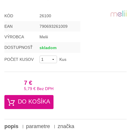
KÓD
26100
EAN
790693261009
VÝROBCA
Melii
DOSTUPNOSŤ
skladom
POČET KUSOV
Kus
7 €
5,79 €
Bez DPH
DO KOŠÍKA
popis
parametre
značka