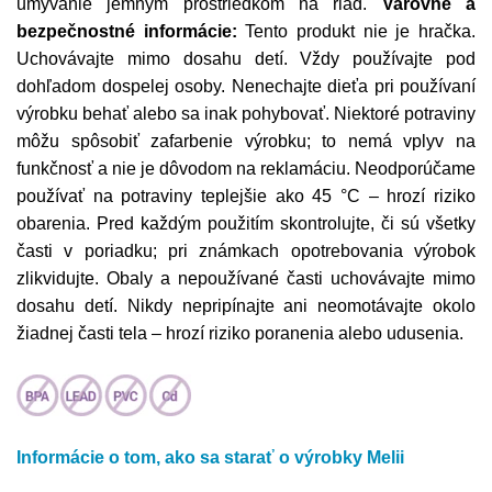
umývanie jemným prostriedkom na riad.
Varovné a
bezpečnostné informácie:
Tento produkt nie je hračka.
Uchovávajte mimo dosahu detí. Vždy používajte pod
dohľadom dospelej osoby. Nenechajte dieťa pri používaní
výrobku behať alebo sa inak pohybovať. Niektoré potraviny
môžu spôsobiť zafarbenie výrobku; to nemá vplyv na
funkčnosť a nie je dôvodom na reklamáciu. Neodporúčame
používať na potraviny teplejšie ako 45 °C – hrozí riziko
obarenia. Pred každým použitím skontrolujte, či sú všetky
časti v poriadku; pri známkach opotrebovania výrobok
zlikvidujte. Obaly a nepoužívané časti uchovávajte mimo
dosahu detí. Nikdy nepripínajte ani neomotávajte okolo
žiadnej časti tela – hrozí riziko poranenia alebo udusenia.
Informácie o tom, ako sa starať o výrobky Melii