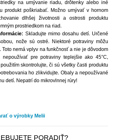
triedky na umývanie riadu, drôtenky alebo iné
ôžu produkt poškriabať. Možno umývať v hornom
ovanie dlhšej životnosti a ostrosti produktu
mným prostriedkom na riad.
nformácie:
Skladujte mimo dosahu detí. Určené
sobou, nože sú ostré. Niektoré potraviny môžu
. Toto nemá vplyv na funkčnosť a nie je dôvodom
nepoužívať pre potraviny teplejšie ako 45°C,
oužitím skontrolujte, či sú všetky časti produktu
otrebovania ho zlikvidujte. Obaly a nepoužívané
 detí. Nepatrí do mikrovlnnej rúry!
arať o výrobky Melii
EBUJETE PORADIŤ?