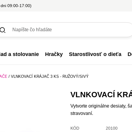
 dni 09:00-17:00)
iad a stolovanie
Hračky
Starostlivosť o dieťa
D
JAČE
/
VLNKOVACÍ KRÁJAČ 3 KS - RUŽOVÝ/SIVÝ
VLNKOVACÍ KRÁ
Vytvorte originálne desiaty, š
stravovaní.
KÓD
20100