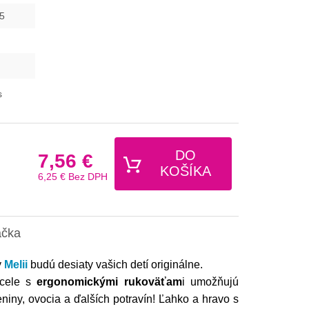
5
s
DO
7,56 €
KOŠÍKA
6,25 €
Bez DPH
ačka
y
Melii
budú desiaty vašich detí originálne.
ocele s
ergonomickými rukoväťam
i umožňujú
eniny, ovocia a ďalších potravín! Ľahko a hravo s