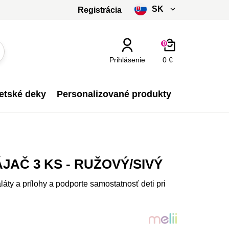
SK
Registrácia
čeština
0
slovenčina
Prihlásenie
0 €
Kč - CZK
etské deky
Personalizované produkty
€ - EUR
JAČ 3 KS - RUŽOVÝ/SIVÝ
aláty a prílohy a podporte samostatnosť deti pri