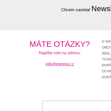
Newsl
Chcem zasielať
O NÁ
MÁTE OTÁZKY?
OBCH
Napíšte nám na adresu:
REKL
TOV
info@mimmo.cz
DOPR
OCHR
KONT