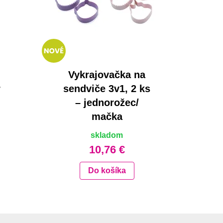
Vykrajovačka na
r
sendviče 3v1, 2 ks
– jednorožec/
mačka
skladom
10,76 €
Do košíka