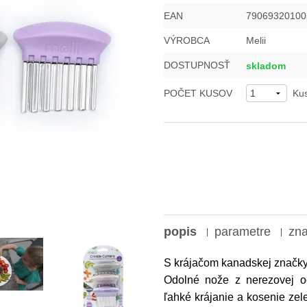
EAN
79069320100
VÝROBCA
Melii
DOSTUPNOSŤ
skladom
POČET KUSOV
Ku
popis
parametre
zn
S krájačom kanadskej značk
Odolné nože z nerezovej 
ľahké krájanie a kosenie zel