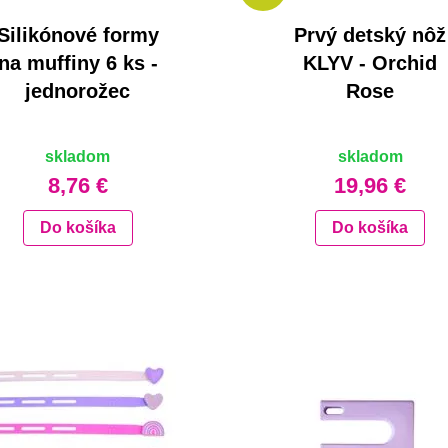
Silikónové formy
Prvý detský nôž
na muffiny 6 ks -
KLYV - Orchid
jednorožec
Rose
skladom
skladom
8,76 €
19,96 €
Do košíka
Do košíka