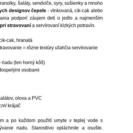
hranolky, šaláty, sendviče, syry, sušienky a mnoho
ych designov čepele
- vlnkovaná, cik-cak alebo
ania podporí záujem detí o jedlo a najmenším
pri stravovaní
a servírovaní klzkých potravín.
cik-cak, hranatá
avovanie = rôzne textúry uľahčia servírovanie
iadu (len horný kôš)
 dospelými osobami
talátov, olova a PVC
cm/ krájač
ým a po každom použití umyte v teplej vode s
anie riadu. Starostlivo opláchnite a osušte.