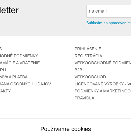
etter
Súhlasím so spracovaním
S
PRIHLÁSENIE
ODNÉ PODMIENKY
REGISTRÁCIA
AMÁCIE A VRÁTENIE
VEĽKOOBCHODNÉ PODMIEN
ARU
B2B
AVA A PLATBA
VEĽKOOBCHOD
ANA OSOBNÝCH ÚDAJOV
LICENCOVANÉ VÝROBKY - V
AKTY
PODMIENKY A MARKETINGO
PRAVIDLÁ
Používame cookies