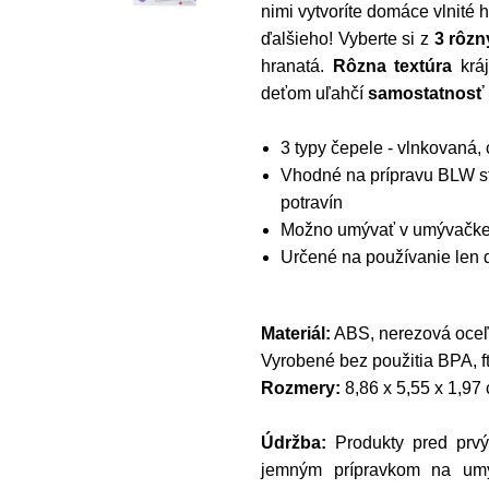
nimi vytvoríte domáce vlnité 
ďalšieho! Vyberte si z
3 rôzn
hranatá.
Rôzna textúra
kráj
deťom uľahčí
samostatnosť 
3 typy čepele - vlnkovaná, 
Vhodné na prípravu BLW str
potravín
Možno umývať v umývačke r
Určené na používanie len
Materiál:
ABS, nerezová oceľ
Vyrobené bez použitia BPA, f
Rozmery:
8,86 x 5,55 x 1,97 
Údržba:
Produkty pred prv
jemným prípravkom na umýv