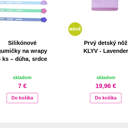
Silikónové
Prvý detský nôž
gumičky na wrapy
KLYV - Lavende
6 ks – dúha, srdce
skladom
skladom
7 €
19,96 €
Do košíka
Do košíka