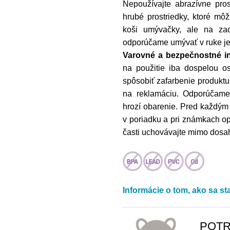
Nepoužívajte abrazívne pros
hrubé prostriedky, ktoré m
koši umývačky, ale na zach
odporúčame umývať v ruke je
Varovné a bezpečnostné i
na použitie iba dospelou o
spôsobiť zafarbenie produktu
na reklamáciu. Odporúčame 
hrozí obarenie. Pred každým p
v poriadku a pri známkach op
časti uchovávajte mimo dosahu
Informácie o tom, ako sa st
POTR