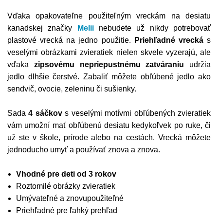
Vďaka opakovateľne použiteľným vreckám na desiatu
kanadskej značky
Melii
nebudete už nikdy potrebovať
plastové vrecká na jedno použitie.
Priehľadné vrecká
s
veselými obrázkami zvieratiek nielen skvele vyzerajú, ale
vďaka
zipsovému nepriepustnému zatváraniu
udržia
jedlo dlhšie čerstvé. Zabaliť môžete obľúbené jedlo ako
sendvič, ovocie, zeleninu či sušienky.
Sada
4 sáčkov
s veselými motívmi obľúbených zvieratiek
vám umožní mať obľúbenú desiatu kedykoľvek po ruke, či
už ste v škole, prírode alebo na cestách. Vrecká môžete
jednoducho umyť a používať znova a znova.
Vhodné pre deti od 3 rokov
Roztomilé obrázky zvieratiek
Umývateľné a znovupoužiteľné
Priehľadné pre ľahký prehľad