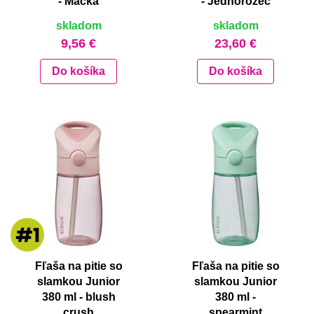
- Mačka
- Jednorožec
skladom
skladom
9,56 €
23,60 €
Do košíka
Do košíka
Fľaša na pitie so
Fľaša na pitie so
slamkou Junior
slamkou Junior
380 ml - blush
380 ml -
crush
spearmint