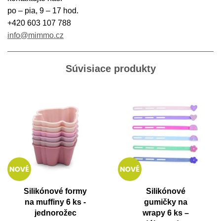
po – pia, 9 – 17 hod.
+420 603 107 788
info@mimmo.cz
Súvisiace produkty
Silikónové formy
Silikónové
na muffiny 6 ks -
gumičky na
jednorožec
wrapy 6 ks –