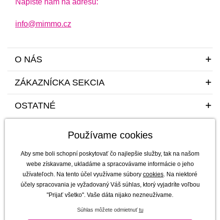
Napíšte nám na adresu:
info@mimmo.cz
O NÁS
ZÁKAZNÍCKA SEKCIA
OSTATNÉ
Používame cookies
Aby sme boli schopní poskytovať čo najlepšie služby, tak na našom
webe získavame, ukladáme a spracovávame informácie o jeho
užívateľoch. Na tento účel využívame súbory
cookies
. Na niektoré
Sme tu pre vás a vaše deti s radosťou a mim(m)oriadnou starostlivosťou od
účely spracovania je vyžadovaný Váš súhlas, ktorý vyjadríte voľbou
roku 2011
"Prijať všetko". Vaše dáta nijako nezneužívame.
mimmo s.r.o. - výhradný dovozca a distribútor značiek b.box, Jellystone
Súhlas môžete odmietnuť
tu
Designs, Melii a SKÅGFÄ pre ČR a Slovensko