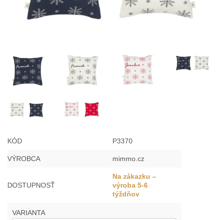
Misky, príbory
Skladovanie potravín
Výbava na príkrmy
Detské nože a krájače
KÓD
P3370
VÝROBCA
mimmo.cz
Na zákazku –
DOSTUPNOSŤ
výroba 5-6
týždňov
VARIANTA