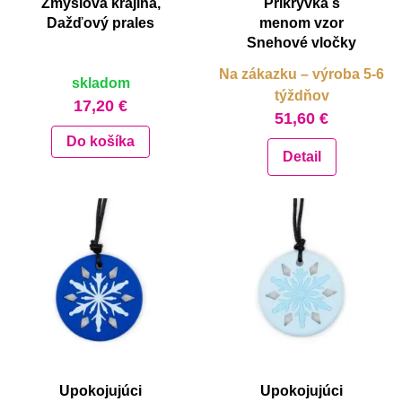
Zmyslová krajina,
Prikrývka s
Dažďový prales
menom vzor
Snehové vločky
Na zákazku – výroba 5-6
skladom
týždňov
17,20 €
51,60 €
Do košíka
Detail
Upokojujúci
Upokojujúci