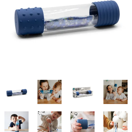
Misky, príbory
Skladovanie potravín
Výbava na príkrmy
Detské nože a krájače