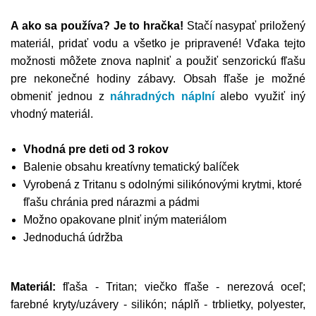
A ako sa používa? Je to hračka!
Stačí nasypať priložený
materiál, pridať vodu a všetko je pripravené! Vďaka tejto
možnosti môžete znova naplniť a použiť senzorickú fľašu
pre nekonečné hodiny zábavy. Obsah fľaše je možné
obmeniť jednou z
náhradných náplní
alebo využiť iný
vhodný materiál.
Vhodná pre deti od 3 rokov
Balenie obsahu kreatívny tematický balíček
Vyrobená z Tritanu s odolnými silikónovými krytmi, ktoré
fľašu chránia pred nárazmi a pádmi
Možno opakovane plniť iným materiálom
Jednoduchá údržba
Materiál:
fľaša - Tritan; viečko fľaše - nerezová oceľ;
farebné kryty/uzávery - silikón; náplň - trblietky, polyester,