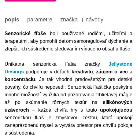
popis
parametre
značka
návody
Senzorické fľaše
boli používané rodičmi, učiteľmi a
terapeutmi, aby pomohli deťom samoregulovať dýchanie a
zlepšiť ich sústredenie sledovaním víriaceho obsahu fľaše.
Unikátna senzorická fľaša značky
Jellystone
Desings
podporuje v deťoch
kreativitu
,
záujem o vec
a
koncentráciu
. Je tak vhodná predovšetkým pre detské
povahy, čo chvíľu neposedí. Senzorická fľaštička poskytne
mnoho možností využitia od pozorovania trblietavej mágie
až po skúmanie rôznych textúr na
silikónových
uzáveroch
– každá chvíľa hry s touto
upokojujúcou
senzorickou fliaš je zmyslovou cestou, ktorá upokojí
zaneprázdnenú myseľ a vytvára priestor pre chvíľu pokoja
a sústredenia.