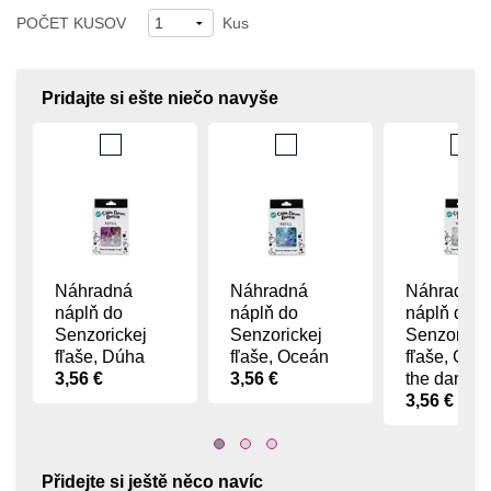
POČET KUSOV
Kus
Pridajte si ešte niečo navyše
Náhradná
Náhradná
Náhradná
náplň do
náplň do
náplň do
Senzorickej
Senzorickej
Senzoricke
fľaše, Dúha
fľaše, Oceán
fľaše, Glow
3,56 €
3,56 €
the dark
3,56 €
Přidejte si ještě něco navíc