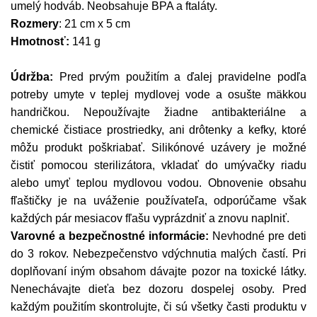
umelý hodváb. Neobsahuje BPA a ftaláty.
Rozmery
: 21 cm x 5 cm
Hmotnosť:
141 g
Údržba:
Pred prvým použitím a ďalej pravidelne podľa
potreby umyte v teplej mydlovej vode a osušte mäkkou
handričkou. Nepoužívajte žiadne antibakteriálne a
chemické čistiace prostriedky, ani drôtenky a kefky, ktoré
môžu produkt poškriabať. Silikónové uzávery je možné
čistiť pomocou sterilizátora, vkladať do umývačky riadu
alebo umyť teplou mydlovou vodou. Obnovenie obsahu
fľaštičky je na uváženie používateľa, odporúčame však
každých pár mesiacov fľašu vyprázdniť a znovu naplniť.
Varovné a bezpečnostné informácie:
Nevhodné pre deti
do 3 rokov. Nebezpečenstvo vdýchnutia malých častí. Pri
doplňovaní iným obsahom dávajte pozor na toxické látky.
Nenechávajte dieťa bez dozoru dospelej osoby. Pred
každým použitím skontrolujte, či sú všetky časti produktu v