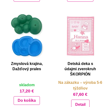
Zmyslová krajina,
Detská deka s
Dažďový prales
údajmi zverokruh
ŠKORPIÓN
Na zákazku – výroba 5-6
skladom
týždňov
17,20 €
67,60 €
Do košíka
Detail