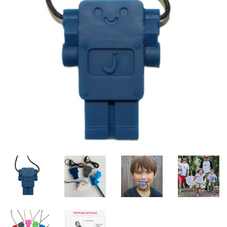
Misky, príbory
Skladovanie potravín
Výbava na príkrmy
Detské nože a krájače