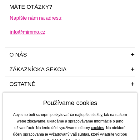
MÁTE OTÁZKY?
Napíšte nám na adresu:
info@mimmo.cz
O NÁS
ZÁKAZNÍCKA SEKCIA
OSTATNÉ
Používame cookies
Aby sme boli schopní poskytovať čo najlepšie služby, tak na našom
webe získavame, ukladáme a spracovávame informácie o jeho
užívateľoch. Na tento účel využívame súbory
cookies
. Na niektoré
Sme tu pre vás a vaše deti s radosťou a mim(m)oriadnou starostlivosťou od
účely spracovania je vyžadovaný Váš súhlas, ktorý vyjadríte voľbou
roku 2011