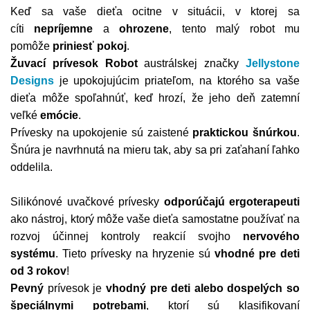
Keď sa vaše dieťa ocitne v situácii, v ktorej sa
cíti
nepríjemne
a
ohrozene
, tento malý robot mu
pomôže
priniesť pokoj
.
Žuvací prívesok Robot
austrálskej značky
Jellystone
Designs
je upokojujúcim priateľom, na ktorého sa vaše
dieťa môže spoľahnúť, keď hrozí, že jeho deň zatemní
veľké
emócie
.
Prívesky na upokojenie sú zaistené
praktickou šnúrkou
.
Šnúra je navrhnutá na mieru tak, aby sa pri zaťahaní ľahko
oddelila.
Silikónové uvačkové prívesky
odporúčajú ergoterapeuti
ako nástroj, ktorý môže vaše dieťa samostatne používať na
rozvoj účinnej kontroly reakcií svojho
nervového
systému
. Tieto prívesky na hryzenie sú
vhodné pre deti
od 3 rokov
!
Pevný
prívesok je
vhodný pre deti alebo dospelých so
špeciálnymi potrebami
, ktorí sú klasifikovaní