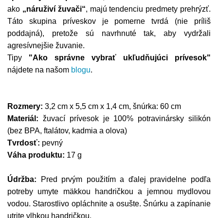
ako
„náruživí žuvači“
, majú tendenciu predmety prehrýzť.
Táto skupina príveskov je pomerne tvrdá (nie príliš
poddajná), pretože sú navrhnuté tak, aby vydržali
agresívnejšie žuvanie.
Tipy
"Ako správne vybrať ukľudňujúci prívesok"
nájdete na našom
blogu
.
Rozmery:
3,2 cm x 5,5 cm x 1,4 cm, šnúrka: 60 cm
Materiál:
žuvací prívesok je 100% potravinársky silikón
(bez BPA, ftalátov, kadmia a olova)
Tvrdosť:
pevný
Váha produktu:
17 g
Údržba:
Pred prvým použitím a ďalej pravidelne podľa
potreby umyte mäkkou handričkou a jemnou mydlovou
vodou. Starostlivo opláchnite a osušte. Šnúrku a zapínanie
utrite vlhkou handričkou.