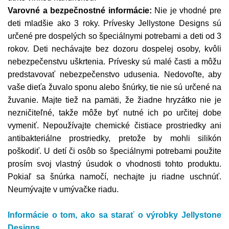
Varovné a bezpečnostné informácie:
Nie je vhodné pre
deti mladšie ako 3 roky. Prívesky Jellystone Designs sú
určené pre dospelých so špeciálnymi potrebami a deti od 3
rokov. Deti nechávajte bez dozoru dospelej osoby, kvôli
nebezpečenstvu uškrtenia. Prívesky sú malé časti a môžu
predstavovať nebezpečenstvo udusenia. Nedovoľte, aby
vaše dieťa žuvalo sponu alebo šnúrky, tie nie sú určené na
žuvanie. Majte tiež na pamäti, že žiadne hryzátko nie je
nezničiteľné, takže môže byť nutné ich po určitej dobe
vymeniť. Nepoužívajte chemické čistiace prostriedky ani
antibakteriálne prostriedky, pretože by mohli silikón
poškodiť. U detí či osôb so špeciálnymi potrebami použite
prosím svoj vlastný úsudok o vhodnosti tohto produktu.
Pokiaľ sa šnúrka namočí, nechajte ju riadne uschnúť.
Neumývajte v umývačke riadu.
Informácie o tom,
ako sa starať o výrobky
Jellystone
Designs