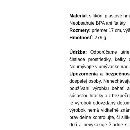
Materiál:
silikón, plastové hm
Neobsahuje BPA ani ftaláty
Rozmery:
priemer 17 cm, vý
Hmotnosť:
279 g
Údržba:
Odporúčame utrieť
čistiace prostriedky, kefky
Neumývajte v umývačke riad
Upozornenia a bezpečnost
dospelej osoby. Nenechávajte
používaní výrobku behať a
súčasťou hračky a z bezpečn
je výrobok odovzdaný deťom 
výrobok nemá viditeľné zná
pravidelne kontrolujte, či si
drží a nevykazuje žiadne sl