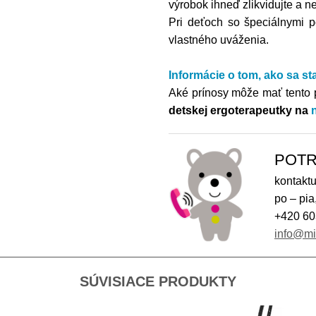
výrobok ihneď zlikvidujte a n
Pri deťoch so špeciálnymi p
vlastného uváženia.
Informácie o tom,
ako sa st
Aké prínosy môže mať tento 
detskej ergoterapeutky na
POTR
kontaktu
po – pia
+420 60
info@m
SÚVISIACE PRODUKTY