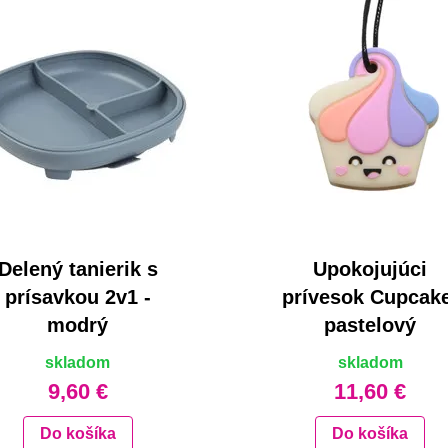
Delený tanierik s
Upokojujúci
prísavkou 2v1 -
prívesok Cupcake
modrý
pastelový
skladom
skladom
9,60 €
11,60 €
Do košíka
Do košíka