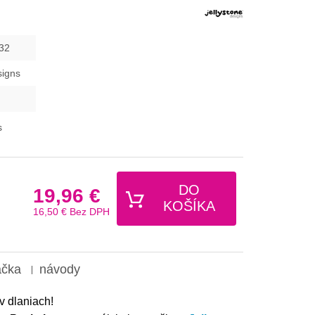
32
signs
s
DO
19,96 €
KOŠÍKA
16,50 €
Bez DPH
ačka
návody
v dlaniach!