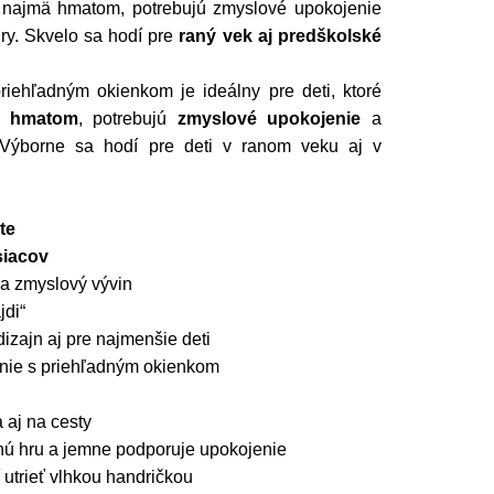
et najmä hmatom, potrebujú zmyslové upokojenie
ry. Skvelo sa hodí pre
raný vek aj predškolské
riehľadným okienkom je ideálny pre deti, ktoré
ým
hmatom
, potrebujú
zmyslové upokojenie
a
 Výborne sa hodí pre deti v ranom veku aj v
te
siacov
a zmyslový vývin
jdi“
izajn aj pre najmenšie deti
nie s priehľadným okienkom
 aj na cesty
ú hru a jemne podporuje upokojenie
utrieť vlhkou handričkou