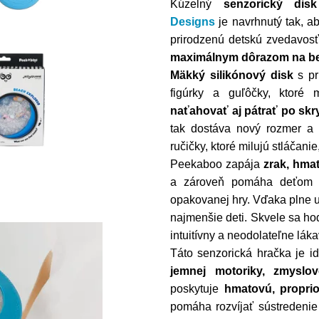
Kúzelný
senzorický dis
Designs
je navrhnutý tak, a
prirodzenú detskú zvedavos
maximálnym dôrazom na b
Mäkký silikónový disk
s pr
figúrky a guľôčky, ktoré
naťahovať aj pátrať po sk
tak dostáva nový rozmer a 
ručičky, ktoré milujú stláčan
Peekaboo zapája
zrak, hmat
a zároveň pomáha deťom zí
opakovanej hry. Vďaka plne u
najmenšie deti. Skvele sa ho
intuitívny a neodolateľne láka
Táto senzorická hračka je 
jemnej motoriky, zmyslo
poskytuje
hmatovú, proprio
pomáha rozvíjať sústredenie