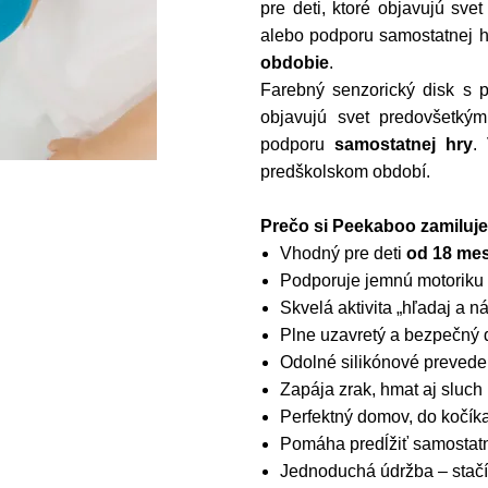
pre deti, ktoré objavujú sv
alebo podporu samostatnej h
obdobie
.
Farebný senzorický disk s p
objavujú svet predovšetk
podporu
samostatnej hry
.
predškolskom období.
Prečo si Peekaboo zamiluje
Vhodný pre deti
od 18 me
Podporuje jemnú motoriku 
Skvelá aktivita „hľadaj a ná
Plne uzavretý a bezpečný d
Odolné silikónové prevede
Zapája zrak, hmat aj sluch
Perfektný domov, do kočíka
Pomáha predĺžiť samostatn
Jednoduchá údržba – stačí 