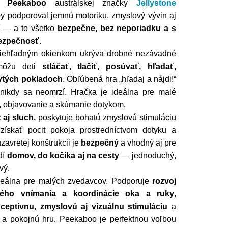
k Peekaboo
austrálskej značky
Jellystone
by podporoval jemnú motoriku, zmyslový vývin aj
ť — a to všetko
bezpečne, bez neporiadku a s
ezpečnosť
.
iehľadným okienkom ukrýva drobné nezávadné
 môžu deti
stláčať, tlačiť, posúvať, hľadať,
rytých pokladoch
. Obľúbená hra „hľadaj a nájdi!“
nikdy sa neomrzí. Hračka je ideálna pre malé
ie, objavovanie a skúmanie dotykom.
 aj sluch,
poskytuje bohatú zmyslovú stimuláciu
skať pocit pokoja prostredníctvom dotyku a
zavretej konštrukcii je
bezpečný
a vhodný aj pre
dí
domov, do kočíka aj na cesty
— jednoduchý,
vý.
ideálna pre malých zvedavcov. Podporuje
rozvoj
vého vnímania a koordinácie oka a ruky
,
ceptívnu, zmyslovú aj vizuálnu stimuláciu
a
 a pokojnú hru. Peekaboo je perfektnou voľbou