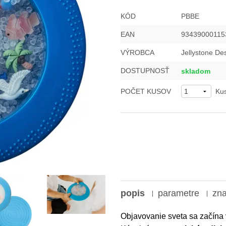
KÓD
PBBE
EAN
93439000115
VÝROBCA
Jellystone De
DOSTUPNOSŤ
skladom
POČET KUSOV
Ku
popis
parametre
zn
Objavovanie sveta sa začína 