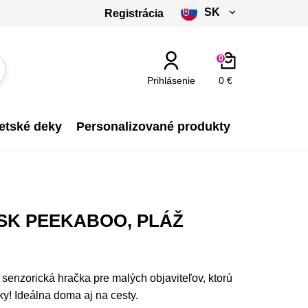
SK
Registrácia
čeština
0
slovenčina
Prihlásenie
0 €
Kč - CZK
etské deky
Personalizované produkty
€ - EUR
SK PEEKABOO, PLÁŽ
enzorická hračka pre malých objaviteľov, ktorú
ky! Ideálna doma aj na cesty.