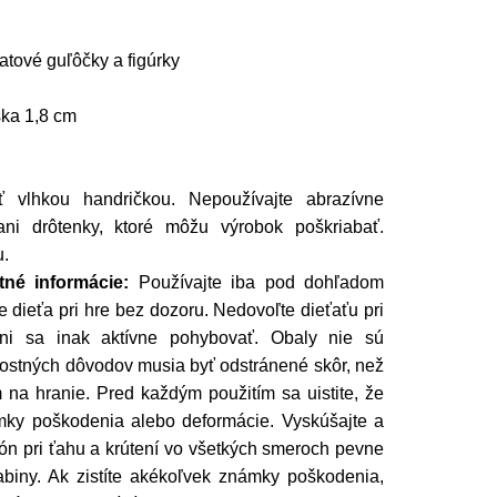
atové guľôčky a figúrky
ška 1,8 cm
 vlhkou handričkou. Nepoužívajte abrazívne
 ani drôtenky, ktoré môžu výrobok poškriabať.
u.
né informácie:
Používajte iba pod dohľadom
 dieťa pri hre bez dozoru. Nedovoľte dieťaťu pri
ni sa inak aktívne pohybovať. Obaly nie sú
ostných dôvodov musia byť odstránené skôr, než
na hranie. Pred každým použitím sa uistite, že
mky poškodenia alebo deformácie. Vyskúšajte a
likón pri ťahu a krútení vo všetkých smeroch pevne
abiny. Ak zistíte akékoľvek známky poškodenia,