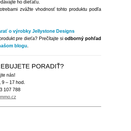
edávajte ho dieťaťu.
otrebami zvážte vhodnosť tohto produktu podľa
arať o výrobky
Jellystone Designs
produkt pre dieťa?
Prečítajte si
odborný pohľad
našom blogu
.
EBUJETE PORADIŤ?
jte nás!
, 9 – 17 hod.
3 107 788
immo.cz