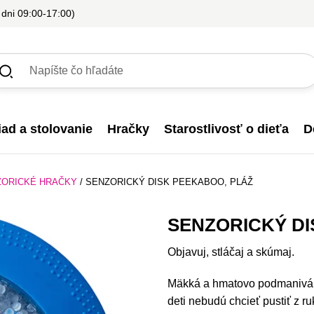
 dni 09:00-17:00)
iad a stolovanie
Hračky
Starostlivosť o dieťa
D
ZORICKÉ HRAČKY
/
SENZORICKÝ DISK PEEKABOO, PLÁŽ
SENZORICKÝ DI
Objavuj, stláčaj a skúmaj.
Mäkká a hmatovo podmanivá s
deti nebudú chcieť pustiť z ru