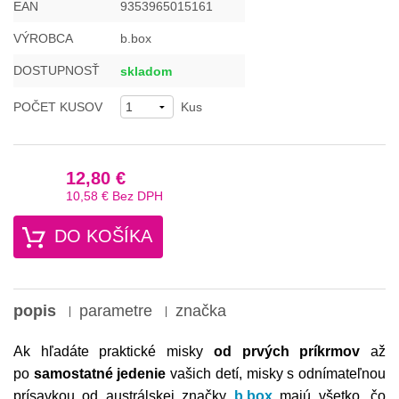
EAN
9353965015161
VÝROBCA
b.box
DOSTUPNOSŤ
skladom
POČET KUSOV
Kus
12,80 €
10,58 €
Bez DPH
DO KOŠÍKA
popis
parametre
značka
Ak hľadáte praktické misky
od prvých príkrmov
až
po
samostatné jedenie
vašich detí, misky s odnímateľnou
prísavkou od austrálskej značky
b.box
majú všetko, čo