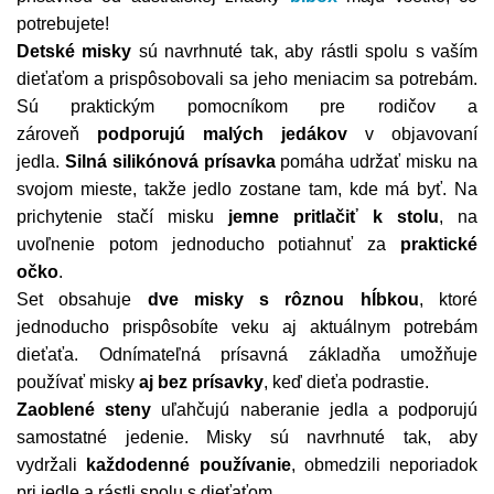
potrebujete!
Detské misky
sú navrhnuté tak, aby rástli spolu s vaším
dieťaťom a prispôsobovali sa jeho meniacim sa potrebám.
Sú praktickým pomocníkom pre rodičov a
zároveň
podporujú malých jedákov
v objavovaní
jedla.
Silná silikónová prísavka
pomáha udržať misku na
svojom mieste, takže jedlo zostane tam, kde má byť. Na
prichytenie stačí misku
jemne pritlačiť k stolu
, na
uvoľnenie potom jednoducho potiahnuť za
praktické
očko
.
Set obsahuje
dve misky s rôznou hĺbkou
, ktoré
jednoducho prispôsobíte veku aj aktuálnym potrebám
dieťaťa. Odnímateľná prísavná základňa umožňuje
používať misky
aj bez prísavky
, keď dieťa podrastie.
Zaoblené steny
uľahčujú naberanie jedla a podporujú
samostatné jedenie. Misky sú navrhnuté tak, aby
vydržali
každodenné používanie
, obmedzili neporiadok
pri jedle a rástli spolu s dieťaťom.