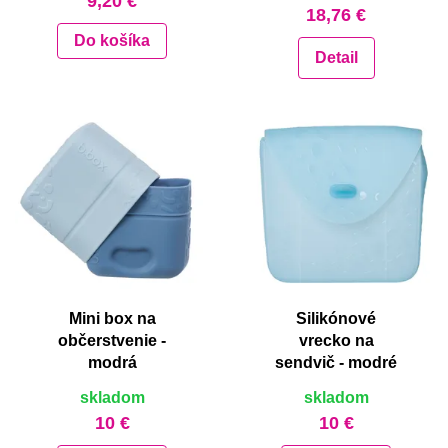
9,20 €
18,76 €
Do košíka
Detail
Mini box na
Silikónové
občerstvenie -
vrecko na
modrá
sendvič - modré
skladom
skladom
10 €
10 €