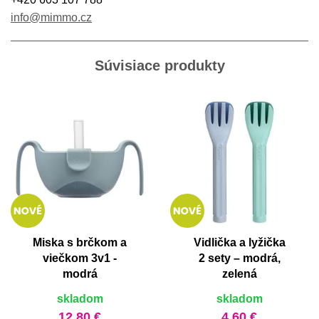
info@mimmo.cz
Súvisiace produkty
Miska s brčkom a
Vidlička a lyžička
viečkom 3v1 -
2 sety – modrá,
modrá
zelená
skladom
skladom
12,80 €
4,60 €