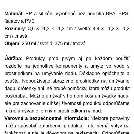
Materiál:
PP a silikón. Vyrobené bez použitia BPA, BPS,
ftalátov a PVC
Rozmery:
3,6 × 11,2 × 11,2 cm / svetlá; 4,9 × 11,2 × 11,2
cm / tmavá
Objem:
250 ml / svetlá; 375 ml / tmavá
Údržba:
Produkty pred prvým aj po každom použití
rozdeľte na jednotlivé komponenty a umyte vo vode s
prostriedkom na umývanie riadu. Dôkladne opláchnite a
osušte. Nepoužívajte abrazívne prostriedky na umývanie
riadu, drôtenky ani iné hrubé pomôcky, ktoré môžu produkt
poškriabať. Možno umývať v hornom koši umývačky riadu,
ale pre zachovanie dlhšej životnosti produktu odporúčame
ručné umývanie jemným prostriedkom na riad.
Varovné a bezpečnostné informácie:
Niektoré potraviny
môžu spôsobiť zafarbenie produktu. Toto nemá vplyv na
funkčnosť a nie je dôvodom na reklamáciu. Odporúčame