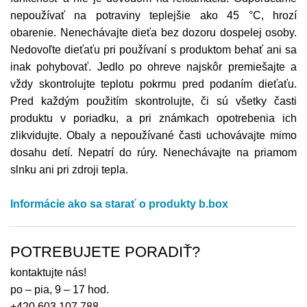
nepoužívať na potraviny teplejšie ako 45 °C, hrozí
obarenie. Nenechávajte dieťa bez dozoru dospelej osoby.
Nedovoľte dieťaťu pri používaní s produktom behať ani sa
inak pohybovať. Jedlo po ohreve najskôr premiešajte a
vždy skontrolujte teplotu pokrmu pred podaním dieťaťu.
Pred každým použitím skontrolujte, či sú všetky časti
produktu v poriadku, a pri známkach opotrebenia ich
zlikvidujte. Obaly a nepoužívané časti uchovávajte mimo
dosahu detí. Nepatrí do rúry. Nenechávajte na priamom
slnku ani pri zdroji tepla.
Informácie ako sa starať o produkty b.box
POTREBUJETE PORADIŤ?
kontaktujte nás!
po – pia, 9 – 17 hod.
+420 603 107 788