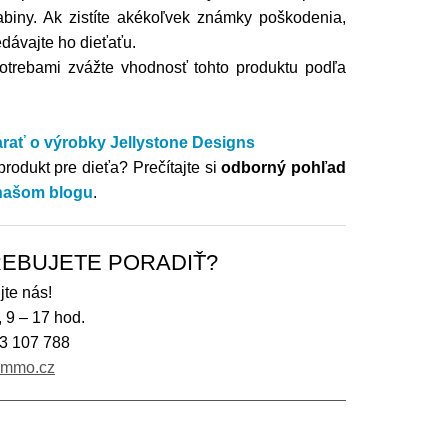
abiny. Ak zistíte akékoľvek známky poškodenia,
edávajte ho dieťaťu.
otrebami zvážte vhodnosť tohto produktu podľa
arať o výrobky
Jellystone Designs
produkt pre dieťa?
Prečítajte si
odborný pohľad
našom blogu
.
EBUJETE PORADIŤ?
jte nás!
, 9 – 17 hod.
3 107 788
immo.cz