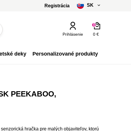
SK
Registrácia
čeština
0
slovenčina
Prihlásenie
0 €
Kč - CZK
etské deky
Personalizované produkty
€ - EUR
SK PEEKABOO,
enzorická hračka pre malých objaviteľov, ktorú