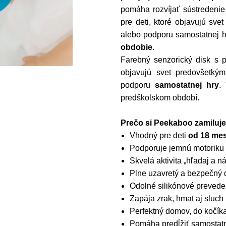
pomáha rozvíjať sústredenie
pre deti, ktoré objavujú sv
alebo podporu samostatnej h
obdobie
.
Farebný senzorický disk s p
objavujú svet predovšetk
podporu
samostatnej hry
.
predškolskom období.
Prečo si Peekaboo zamiluje
Vhodný pre deti
od 18 me
Podporuje jemnú motoriku 
Skvelá aktivita „hľadaj a ná
Plne uzavretý a bezpečný d
Odolné silikónové prevede
Zapája zrak, hmat aj sluch
Perfektný domov, do kočíka
Pomáha predĺžiť samostatn