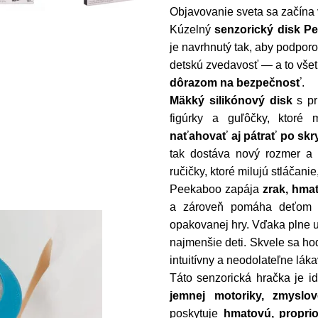
Objavovanie sveta sa začína 
Kúzelný
senzorický disk P
je navrhnutý tak, aby podpor
detskú zvedavosť — a to vše
dôrazom na bezpečnosť
.
Mäkký silikónový disk
s pr
figúrky a guľôčky, ktoré
naťahovať aj pátrať po sk
tak dostáva nový rozmer a 
ručičky, ktoré milujú stláčan
Peekaboo zapája
zrak, hmat
a zároveň pomáha deťom zí
opakovanej hry. Vďaka plne u
najmenšie deti. Skvele sa ho
intuitívny a neodolateľne láka
Táto senzorická hračka je 
jemnej motoriky, zmyslo
poskytuje
hmatovú, proprio