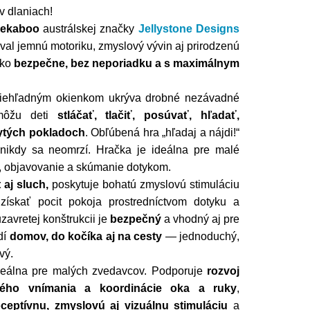
v dlaniach!
eekaboo
austrálskej značky
Jellystone Designs
oval jemnú motoriku, zmyslový vývin aj prirodzenú
tko
bezpečne, bez neporiadku a s maximálnym
iehľadným okienkom ukrýva drobné nezávadné
 môžu deti
stláčať, tlačiť, posúvať, hľadať,
rytých pokladoch
. Obľúbená hra „hľadaj a nájdi!“
nikdy sa neomrzí. Hračka je ideálna pre malé
ie, objavovanie a skúmanie dotykom.
 aj sluch,
poskytuje bohatú zmyslovú stimuláciu
skať pocit pokoja prostredníctvom dotyku a
zavretej konštrukcii je
bezpečný
a vhodný aj pre
dí
domov, do kočíka aj na cesty
— jednoduchý,
vý.
ideálna pre malých zvedavcov. Podporuje
rozvoj
vého vnímania a koordinácie oka a ruky
,
ceptívnu, zmyslovú aj vizuálnu stimuláciu
a