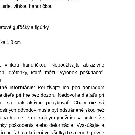
utrieť vlhkou handričkou
atové guľôčky a figúrky
ška 1,8 cm
 vlhkou handričkou. Nepoužívajte abrazívne
 ani drôtenky, ktoré môžu výrobok poškriabať.
u.
né informácie:
Používajte iba pod dohľadom
 dieťa pri hre bez dozoru. Nedovoľte dieťaťu pri
ni sa inak aktívne pohybovať. Obaly nie sú
ostných dôvodov musia byť odstránené skôr, než
na hranie. Pred každým použitím sa uistite, že
mky poškodenia alebo deformácie. Vyskúšajte a
likón pri ťahu a krútení vo všetkých smeroch pevne