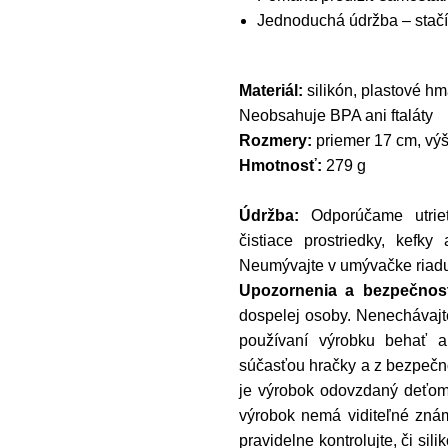
Jednoduchá údržba – stačí 
Materiál:
silikón, plastové hm
Neobsahuje BPA ani ftaláty
Rozmery:
priemer 17 cm, vý
Hmotnosť:
279 g
Údržba:
Odporúčame utrieť
čistiace prostriedky, kefky
Neumývajte v umývačke riad
Upozornenia a bezpečnost
dospelej osoby. Nenechávajte
používaní výrobku behať a
súčasťou hračky a z bezpečn
je výrobok odovzdaný deťom 
výrobok nemá viditeľné zná
pravidelne kontrolujte, či si