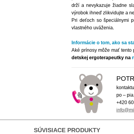
drží a nevykazuje žiadne sl
výrobok ihneď zlikvidujte a n
Pri deťoch so špeciálnymi p
vlastného uváženia.
Informácie o tom,
ako sa st
Aké prínosy môže mať tento 
detskej ergoterapeutky na
POTR
kontaktu
po – pia
+420 60
info@m
SÚVISIACE PRODUKTY