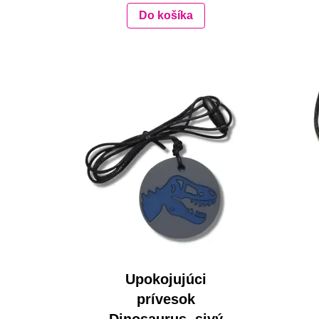
Do košíka
Upokojujúci
prívesok