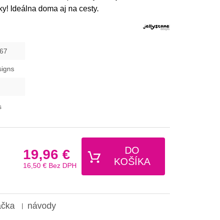
ky! Ideálna doma aj na cesty.
67
signs
s
DO
19,96 €
KOŠÍKA
16,50 €
Bez DPH
ačka
návody