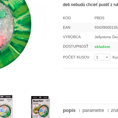
deti nebudú chcieť pustiť z ru
KÓD
PBDS
EAN
93439000135
VÝROBCA
Jellystone De
DOSTUPNOSŤ
skladom
POČET KUSOV
Ku
popis
parametre
zn