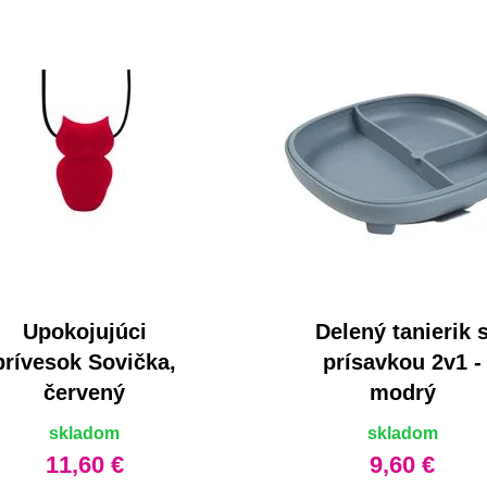
Upokojujúci
Delený tanierik 
prívesok Sovička,
prísavkou 2v1 -
červený
modrý
skladom
skladom
11,60 €
9,60 €