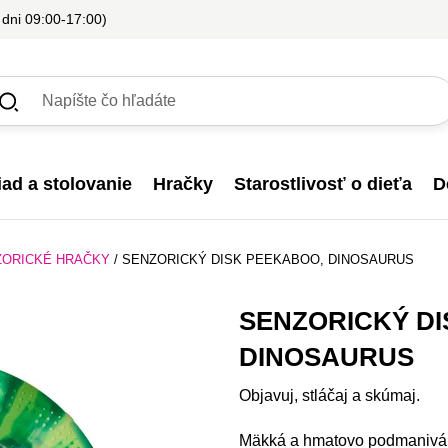
 dni 09:00-17:00)
iad a stolovanie
Hračky
Starostlivosť o dieťa
D
ZORICKÉ HRAČKY
/
SENZORICKÝ DISK PEEKABOO, DINOSAURUS
SENZORICKÝ DI
DINOSAURUS
Objavuj, stláčaj a skúmaj.
Mäkká a hmatovo podmanivá s