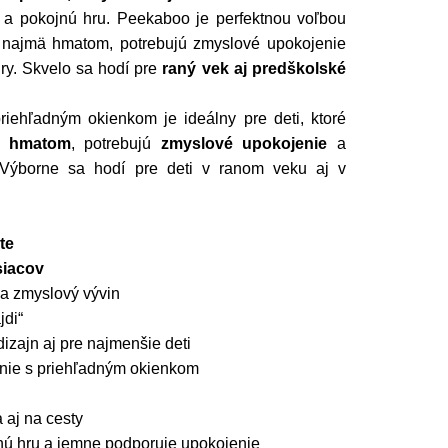
 a pokojnú hru. Peekaboo je perfektnou voľbou
et najmä hmatom, potrebujú zmyslové upokojenie
ry. Skvelo sa hodí pre
raný vek aj predškolské
riehľadným okienkom je ideálny pre deti, ktoré
ým
hmatom
, potrebujú
zmyslové upokojenie
a
 Výborne sa hodí pre deti v ranom veku aj v
te
siacov
a zmyslový vývin
jdi“
izajn aj pre najmenšie deti
nie s priehľadným okienkom
 aj na cesty
ú hru a jemne podporuje upokojenie