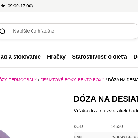
 dni 09:00-17:00)
iad a stolovanie
Hračky
Starostlivosť o dieťa
D
ÓZY, TERMOOBALY
/
DESIATOVÉ BOXY, BENTO BOXY
/
DÓZA NA DESI
DÓZA NA DESIA
Vďaka dizajnu zvieratiek bud
KÓD
14630
EAN
79069314630