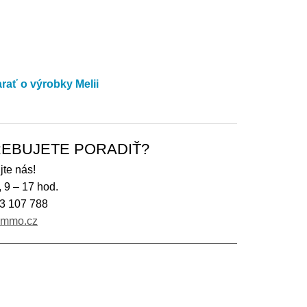
arať o výrobky Melii
EBUJETE PORADIŤ?
jte nás!
, 9 – 17 hod.
3 107 788
immo.cz