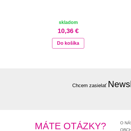
skladom
10,36 €
Do košíka
Newsl
Chcem zasielať
O NÁ
MÁTE OTÁZKY?
OBCH