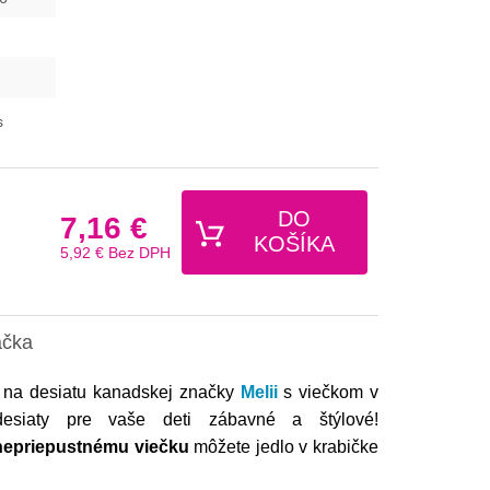
s
DO
7,16 €
KOŠÍKA
5,92 €
Bez DPH
ačka
u na desiatu kanadskej značky
Melii
s viečkom v
desiaty pre vaše deti zábavné a štýlové!
nepriepustnému viečku
môžete jedlo v krabičke