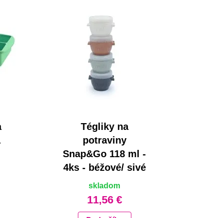
a
Tégliky na
a
potraviny
Snap&Go 118 ml -
4ks - béžové/ sivé
skladom
11,56 €