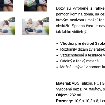
Dózy sú vyrobené
z ľahké
pomocníkom na doma, na cest
hravým motívom umožní ľahk
obslúžiť. Spodná časť je na
tak ľahko viditeľný.
Vhodná pre deti od 3 rok
Roztomilý dizajn zvieratiek
Vzduchotesné a tesniace v
Odolný a ľahký materiál
Možné umývať v hornom k
Materiál:
ABS, silikón, PCTG
Vyrobené bez BPA, ftalátov, 
Objem:
232 ml
Rozmery:
10,9 x 10,2 x 8,1 