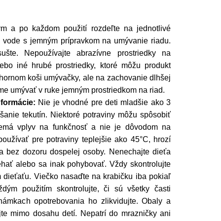
ým a po každom použití rozdeľte na jednotlivé
j vode s jemným prípravkom na umývanie riadu.
sušte. Nepoužívajte abrazívne prostriedky na
ebo iné hrubé prostriedky, ktoré môžu produkt
hornom koši umývačky, ale na zachovanie dlhšej
me umývať v ruke jemným prostriedkom na riad.
formácie:
Nie je vhodné pre deti mladšie ako 3
anie tekutín. Niektoré potraviny môžu spôsobiť
 nemá vplyv na funkčnosť a nie je dôvodom na
užívať pre potraviny teplejšie ako 45°C, hrozí
a bez dozoru dospelej osoby. Nenechajte dieťa
ehať alebo sa inak pohybovať. Vždy skontrolujte
 dieťaťu. Viečko nasaďte na krabičku iba pokiaľ
dým použitím skontrolujte, či sú všetky časti
námkach opotrebovania ho zlikvidujte. Obaly a
te mimo dosahu detí. Nepatrí do mrazničky ani