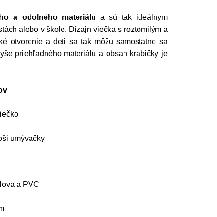
ho a odolného materiálu
a sú tak ideálnym
ách alebo v škole. Dizajn viečka s roztomilým a
é otvorenie a deti sa tak môžu samostatne sa
vyše priehľadného materiálu a obsah krabičky je
ov
iečko
oši umývačky
olova a PVC
cm