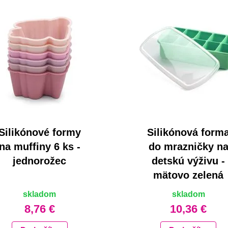
Silikónové formy
Silikónová form
na muffiny 6 ks -
do mrazničky n
jednorožec
detskú výživu -
mätovo zelená
skladom
skladom
8,76 €
10,36 €