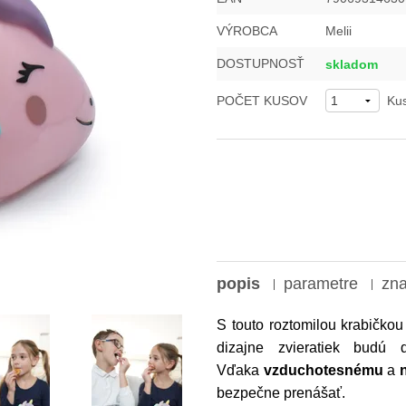
VÝROBCA
Melii
DOSTUPNOSŤ
skladom
POČET KUSOV
Ku
popis
parametre
zn
S touto roztomilou krabičko
dizajne zvieratiek budú 
Vďaka
vzduchotesnému
a
bezpečne prenášať.