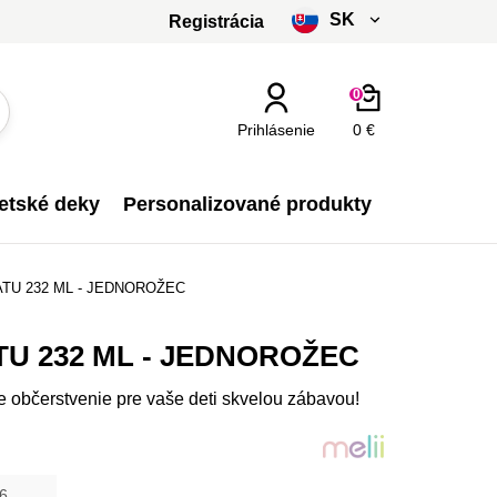
SK
Registrácia
čeština
0
slovenčina
Prihlásenie
0 €
Kč - CZK
etské deky
Personalizované produkty
€ - EUR
ATU 232 ML - JEDNOROŽEC
TU 232 ML - JEDNOROŽEC
e občerstvenie pre vaše deti skvelou zábavou!
6