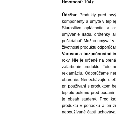
Hmotnosť
: 104 g
Údržba:
Produkty pred prv
komponenty a umyte v teple
Starostlivo opláchnite a o
umývanie riadu, drôtenky al
poškriabať. Možno umývať v 
životnosti produktu odporúča
Varovné a bezpečnostné in
roky.
Nie je určené na prenáš
zafarbenie produktu. Toto
reklamáciu. Odporúčame nepo
obarenie. Nenechávajte dieť
pri používaní s produktom b
teplotu pokrmu pred podaním
je obsah studený. Pred kaž
produktu v poriadku a pri z
nepoužívané časti uchovávaj