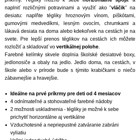
naplniť rozličnými potravinami a využiť ako "
vláčik
" na
desiatu: naplňte tégliky hroznovým vínom, piškótami,
gumovými medvedíkmi, lesným ovocím, chrumkami a
lákavá desiata na doma alebo kdekoľvek na cestách je na
svete. Pre lepší prenos téglikov na cestách ich môžete
rozložiť a skladovať vo
vertikálnej polohe
.
Farebné kelímky skvele doplnia školské desiatové boxy,
jedlonosiče a obaly na jedlo. Jedlo doma, na cestách, v
škole alebo v prírode bude s týmito krabičkami o niečo
zábavnejšie a hravejšie.
Ideálne na prvé príkrmy pre deti od 4 mesiacov
4 odnímateľné a stohovateľné farebné nádoby
2 možnosti uskladnenia - tégliky je možné k sebe
prichytiť horizontálne aj vertikálne
Vzduchotesné a nepriepustné zatváranie zabráni
vyliatiu