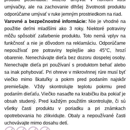
umývačky, ale na zachovanie dlhšej životnosti produktu
odporúčame umývať v ruke jemným prostriedkom na riad.
Varovné a bezpečnostné informácie:
Nie je vhodné na
použitie deťmi mladšími ako 3 roky. Niektoré potraviny
môžu spôsobiť zafarbenie produktu. Toto nemá vplyv na
funkčnosť a nie je dôvodom na reklamáciu. Odporúčame
nepoužívať pre potraviny teplejšie ako 45°C, hrozí
obarenie. Nenechávajte dieťa bez dozoru dospelej osoby.
Nenechajte dieťa pri používaní s produktom behať alebo
sa inak pohybovať. Pri ohreve v mikrovlnnej rúre musí byť
viečko mimo škatuľky a pokrm pred podaním najskôr
premiešajte. Vždy skontrolujte teplotu pokrmu pred
podaním dieťaťu. Viečko nasaďte na krabičku iba pokiaľ je
obsah studený. Pred každým použitím skontrolujte, či sú
všetky časti produktu v poriadku a pri známkach
opotrebovania ho zlikvidujte. Obaly a nepoužívané časti
uchovávajte mimo dosahu detí.