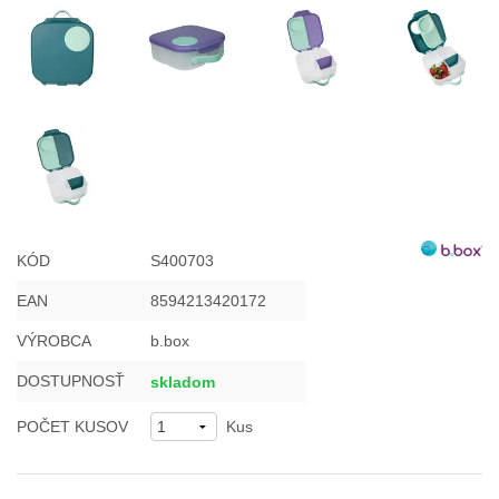
KÓD
S400703
EAN
8594213420172
VÝROBCA
b.box
DOSTUPNOSŤ
skladom
POČET KUSOV
Kus