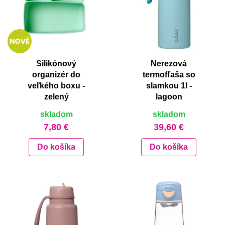
Silikónový
Nerezová
organizér do
termofľaša so
veľkého boxu -
slamkou 1l -
zelený
lagoon
skladom
skladom
7,80 €
39,60 €
Do košíka
Do košíka