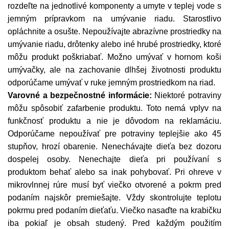
rozdeľte na jednotlivé komponenty a umyte v teplej vode s
jemným prípravkom na umývanie riadu. Starostlivo
opláchnite a osušte. Nepoužívajte abrazívne prostriedky na
umývanie riadu, drôtenky alebo iné hrubé prostriedky, ktoré
môžu produkt poškriabať. Možno umývať v hornom koši
umývačky, ale na zachovanie dlhšej životnosti produktu
odporúčame umývať v ruke jemným prostriedkom na riad.
Varovné a bezpečnostné informácie:
Niektoré potraviny
môžu spôsobiť zafarbenie produktu. Toto nemá vplyv na
funkčnosť produktu a nie je dôvodom na reklamáciu.
Odporúčame nepoužívať pre potraviny teplejšie ako 45
stupňov, hrozí obarenie. Nenechávajte dieťa bez dozoru
dospelej osoby. Nenechajte dieťa pri používaní s
produktom behať alebo sa inak pohybovať. Pri ohreve v
mikrovlnnej rúre musí byť viečko otvorené a pokrm pred
podaním najskôr premiešajte. Vždy skontrolujte teplotu
pokrmu pred podaním dieťaťu. Viečko nasaďte na krabičku
iba pokiaľ je obsah studený. Pred každým použitím