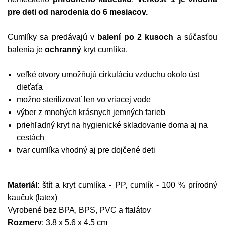
pre deti od narodenia do 6 mesiacov.
Cumlíky sa predávajú v
balení po 2 kusoch
a súčasťou
balenia je
ochranný
kryt cumlíka.
veľké otvory umožňujú cirkuláciu vzduchu okolo úst
dieťaťa
možno sterilizovať len vo vriacej vode
výber z mnohých krásnych jemných farieb
priehľadný kryt na hygienické skladovanie doma aj na
cestách
tvar cumlíka vhodný aj pre dojčené deti
Materiál
: štít a kryt cumlíka - PP, cumlík - 100 % prírodný
kaučuk (latex)
Vyrobené bez BPA, BPS, PVC a ftalátov
Rozmery
: 3,8 x 5,6 x 4,5 cm