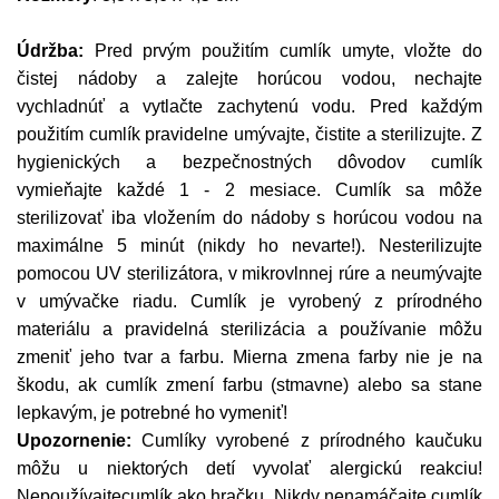
Údržba:
Pred prvým použitím cumlík umyte, vložte do
čistej nádoby a zalejte horúcou vodou, nechajte
vychladnúť a vytlačte zachytenú vodu. Pred každým
použitím cumlík pravidelne umývajte, čistite a sterilizujte. Z
hygienických a bezpečnostných dôvodov cumlík
vymieňajte každé 1 - 2 mesiace. Cumlík sa môže
sterilizovať iba vložením do nádoby s horúcou vodou na
maximálne 5 minút (nikdy ho nevarte!). Nesterilizujte
pomocou UV sterilizátora, v mikrovlnnej rúre a neumývajte
v umývačke riadu. Cumlík je vyrobený z prírodného
materiálu a pravidelná sterilizácia a používanie môžu
zmeniť jeho tvar a farbu. Mierna zmena farby nie je na
škodu, ak cumlík zmení farbu (stmavne) alebo sa stane
lepkavým, je potrebné ho vymeniť!
Upozornenie:
Cumlíky vyrobené z prírodného kaučuku
môžu u niektorých detí vyvolať alergickú reakciu!
Nepoužívajtecumlík ako hračku. Nikdy nenamáčajte cumlík