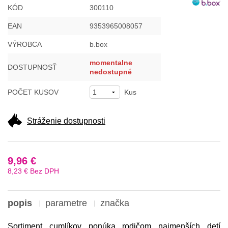
KÓD
300110
EAN
9353965008057
VÝROBCA
b.box
momentalne
DOSTUPNOSŤ
nedostupné
POČET KUSOV
Kus
Stráženie dostupnosti
9,96 €
8,23 €
Bez DPH
popis
parametre
značka
Sortiment cumlíkov ponúka rodičom
najmenších detí