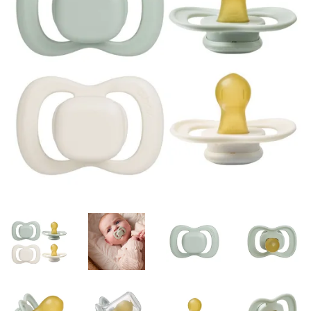
Misky, príbory
Skladovanie potravín
Výbava na príkrmy
Detské nože a krájače