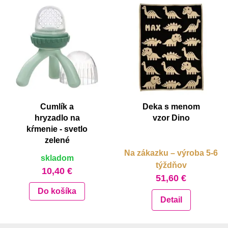
Cumlík a
Deka s menom
hryzadlo na
vzor Dino
kŕmenie - svetlo
zelené
Na zákazku – výroba 5-6
skladom
týždňov
10,40 €
51,60 €
Do košíka
Detail