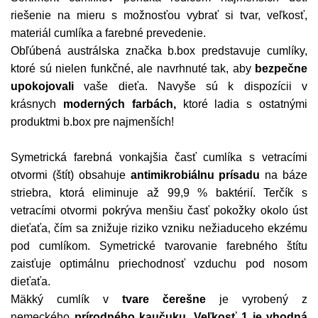
riešenie na mieru s možnosťou vybrať si tvar, veľkosť,
materiál cumlíka a farebné prevedenie.
Obľúbená austrálska značka b.box predstavuje cumlíky,
ktoré sú nielen funkčné, ale navrhnuté tak, aby
bezpečne
upokojovali
vaše dieťa. Navyše sú k dispozícii v
krásnych
moderných farbách,
ktoré ladia s ostatnými
produktmi b.box pre najmenších!
Symetrická farebná vonkajšia časť cumlíka s vetracími
otvormi (štít) obsahuje
antimikrobiálnu prísadu
na báze
striebra, ktorá eliminuje až 99,9 % baktérií. Terčík s
vetracími otvormi pokrýva menšiu časť pokožky okolo úst
dieťaťa, čím sa znižuje riziko vzniku nežiaduceho ekzému
pod cumlíkom.
Symetrické tvarovanie farebného štítu
zaisťuje optimálnu priechodnosť vzduchu pod nosom
dieťaťa.
Mäkký cumlík v
tvare čerešne
je vyrobený z
nemeckého
prírodného kaučuku
.
Veľkosť 1 je vhodná