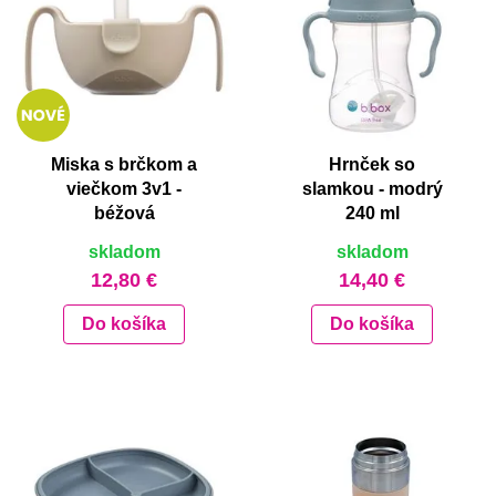
Miska s brčkom a
Hrnček so
viečkom 3v1 -
slamkou - modrý
béžová
240 ml
skladom
skladom
12,80 €
14,40 €
Do košíka
Do košíka