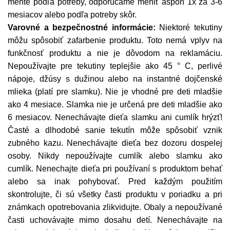
meňte podľa potreby, odporúčame meniť aspoň 1x za 3-6
mesiacov alebo podľa potreby skôr.
Varovné a bezpečnostné informácie:
Niektoré tekutiny
môžu spôsobiť zafarbenie produktu. Toto nemá vplyv na
funkčnosť produktu a nie je dôvodom na reklamáciu.
Nepoužívajte pre tekutiny teplejšie ako 45 ° C, perlivé
nápoje, džúsy s dužinou alebo na instantné dojčenské
mlieka (platí pre slamku). Nie je vhodné pre deti mladšie
ako 4 mesiace. Slamka nie je určená pre deti mladšie ako
6 mesiacov. Nenechávajte dieťa slamku ani cumlík hrýzť!
Časté a dlhodobé sanie tekutín môže spôsobiť vznik
zubného kazu. Nenechávajte dieťa bez dozoru dospelej
osoby. Nikdy nepoužívajte cumlík alebo slamku ako
cumlík. Nenechajte dieťa pri používaní s produktom behať
alebo sa inak pohybovať. Pred každým použitím
skontrolujte, či sú všetky časti produktu v poriadku a pri
známkach opotrebovania zlikvidujte. Obaly a nepoužívané
časti uchovávajte mimo dosahu detí. Nenechávajte na