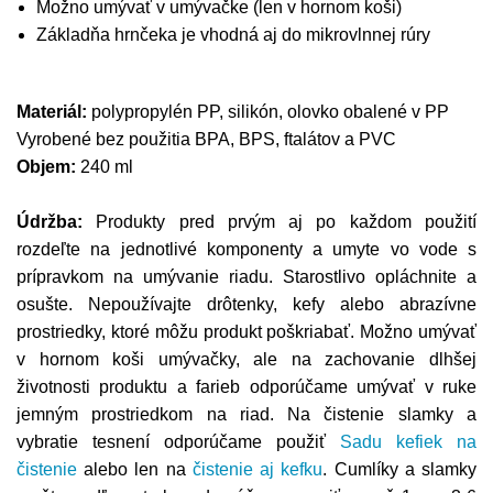
Možno umývať v umývačke (len v hornom koši)
Základňa hrnčeka je vhodná aj do mikrovlnnej rúry
Materiál:
polypropylén PP, silikón, olovko obalené v PP
Vyrobené bez použitia BPA, BPS, ftalátov a PVC
Objem:
240 ml
Údržba:
Produkty pred prvým aj po každom použití
rozdeľte na jednotlivé komponenty a umyte vo vode s
prípravkom na umývanie riadu. Starostlivo opláchnite a
osušte. Nepoužívajte drôtenky, kefy alebo abrazívne
prostriedky, ktoré môžu produkt poškriabať. Možno umývať
v hornom koši umývačky, ale na zachovanie dlhšej
životnosti produktu a farieb odporúčame umývať v ruke
jemným prostriedkom na riad.
Na čistenie slamky a
vybratie tesnení odporúčame použiť
Sadu kefiek na
čistenie
alebo len na
čistenie aj kefku
. Cumlíky a slamky