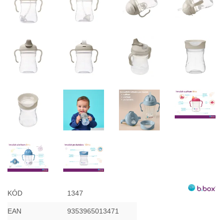
KÓD
1347
EAN
9353965013471