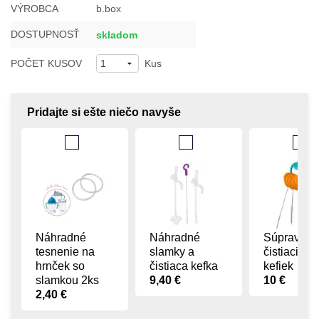
VÝROBCA
b.box
DOSTUPNOSŤ
skladom
POČET KUSOV
Kus
Pridajte si ešte niečo navyše
Náhradné
Náhradné
Súprava
tesnenie na
slamky a
čistiacich
hrnček so
čistiaca kefka
kefiek
slamkou 2ks
9,40 €
10 €
2,40 €