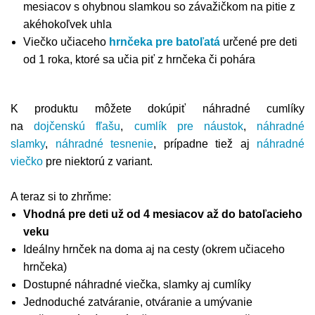
mesiacov s ohybnou slamkou so závažičkom na pitie z
akéhokoľvek uhla
Viečko učiaceho
hrnčeka pre batoľatá
určené pre deti
od 1 roka, ktoré sa učia piť z hrnčeka či pohára
K produktu môžete dokúpiť náhradné cumlíky
na
dojčenskú fľašu
,
cumlík pre náustok
,
náhradné
slamky
,
náhradné tesnenie
, prípadne tiež aj
náhradné
viečko
pre niektorú z variant.
A teraz si to zhrňme:
Vhodná pre deti už od 4 mesiacov až do batoľacieho
veku
Ideálny hrnček na doma aj na cesty (okrem učiaceho
hrnčeka)
Dostupné náhradné viečka, slamky aj cumlíky
Jednoduché zatváranie, otváranie a umývanie