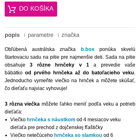
DO KOŠÍKA
popis
parametre
značka
Obľúbená austrálska značka
b.box
ponúka skvelú
štartovaciu sadu na pitie pre najmenšie deti. Sada na pitie
obsahuje
3 rôzne hrnčeky v 1
a prevedie vaše
bábätko
od prvého hrnčeka až do batoľacieho veku
.
Jednoducho vymeňte viečko na hrnček a môžete skúšať,
čo dieťaťu najviac vyhovuje!
3 rôzna viečka
môžete ľahko meniť podľa veku a potrieb
dieťaťa:
Viečko
hrnčeka s náustkom
od 4 mesiacov veku
dieťaťa pre prechod z dojčenskej fľaštičky
Viečko netečúceho
hrnčeka so slamkou
od 6