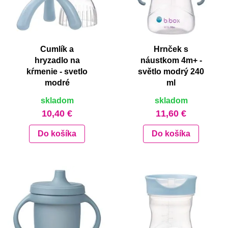
Cumlík a
Hrnček s
hryzadlo na
náustkom 4m+ -
kŕmenie - svetlo
světlo modrý 240
modré
ml
skladom
skladom
10,40 €
11,60 €
Do košíka
Do košíka