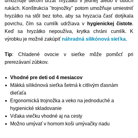
umožňuje deťom držať hryzátko v jednej alebo v oboch
rukách. Konštrukcia "trojnožky" potom umožňuje umiestniť
hryzátko na stôl bez toho, aby sa hryzacia časť dotýkala
povrchu, čím sa cumlík udržiava v
hygienickej čistote
.
Keď sa hryzátko nepoužíva, krytka chráni cumlík. K
výrobku je možné zakúpiť
náhradná silikónová sieťka
.
Tip
: Chladené ovocie v sieťke môže pomôcť pri
prerezávaní zúbkov.
Vhodné pre deti od 4 mesiacov
Mäkká silikónová sieťka šetrná k citlivým ďasnám
dieťaťa
Ergonomická trojnožka a veko na jednoduché a
hygienické skladovanie
Vďaka viečku vhodné aj na cesty
Možno umývať v hornom koši umývačky riadu