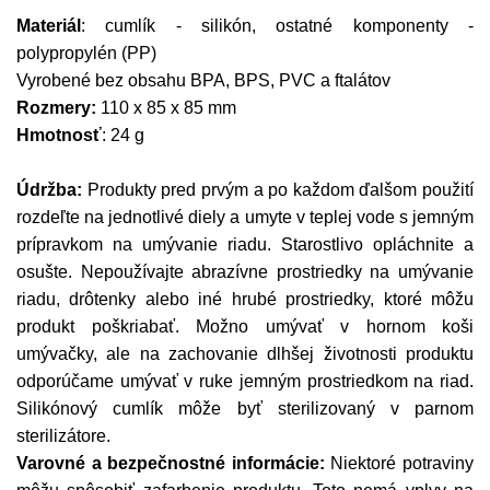
Materiál
: cumlík - silikón, ostatné komponenty -
polypropylén (PP)
Vyrobené bez obsahu BPA, BPS, PVC a ftalátov
Rozmery:
110 x 85 x 85 mm
Hmotnosť
: 24 g
Údržba:
Produkty pred prvým a po každom ďalšom použití
rozdeľte na jednotlivé diely a umyte v teplej vode s jemným
prípravkom na umývanie riadu. Starostlivo opláchnite a
osušte. Nepoužívajte abrazívne prostriedky na umývanie
riadu, drôtenky alebo iné hrubé prostriedky, ktoré môžu
produkt poškriabať. Možno umývať v hornom koši
umývačky, ale na zachovanie dlhšej životnosti produktu
odporúčame umývať v ruke jemným prostriedkom na riad.
Silikónový cumlík môže byť sterilizovaný v parnom
sterilizátore.
Varovné a bezpečnostné informácie:
Niektoré potraviny