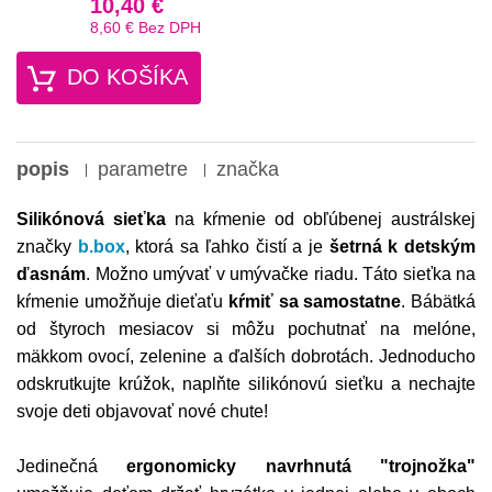
10,40 €
8,60 €
Bez DPH
DO KOŠÍKA
popis
parametre
značka
Silikónová sieťka
na kŕmenie od obľúbenej austrálskej
značky
b.box
, ktorá sa ľahko čistí a je
šetrná k detským
ďasnám
. Možno umývať v umývačke riadu. Táto sieťka na
kŕmenie umožňuje dieťaťu
kŕmiť sa samostatne
. Bábätká
od štyroch mesiacov si môžu pochutnať na melóne,
mäkkom ovocí, zelenine a ďalších dobrotách. Jednoducho
odskrutkujte krúžok, naplňte silikónovú sieťku a nechajte
svoje deti objavovať nové chute!
Jedinečná
ergonomicky navrhnutá "trojnožka"