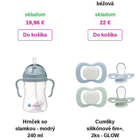
béžová
skladom
skladom
19,96 €
22 €
Do košíka
Do košíka
Hrnček so
Cumlíky
slamkou - modrý
silikónové 6m+,
240 ml
2ks - GLOW