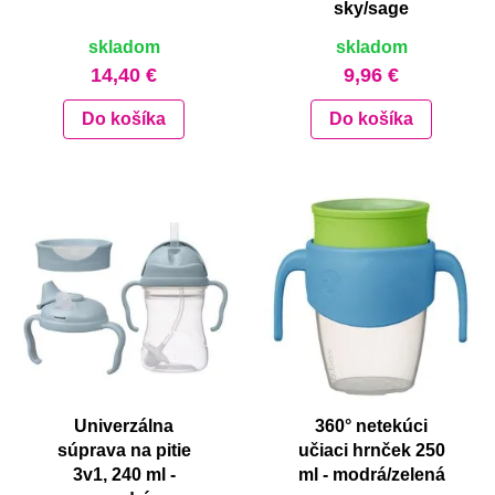
sky/sage
skladom
skladom
14,40 €
9,96 €
Do košíka
Do košíka
Univerzálna
360° netekúci
súprava na pitie
učiaci hrnček 250
3v1, 240 ml -
ml - modrá/zelená