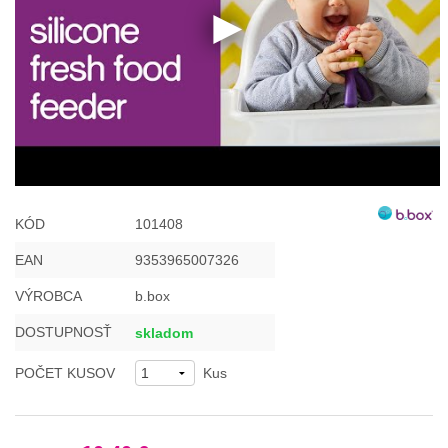
KÓD
101408
EAN
9353965007326
VÝROBCA
b.box
DOSTUPNOSŤ
skladom
POČET KUSOV
Kus