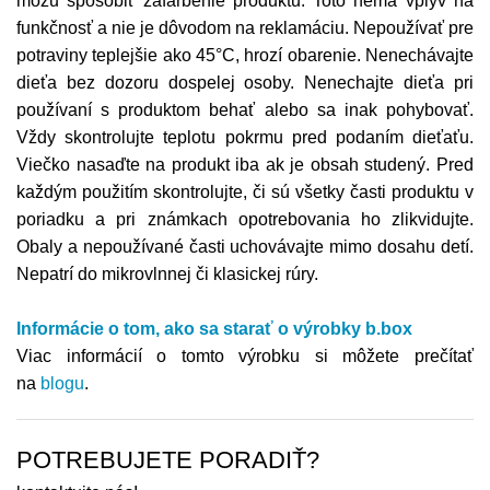
môžu spôsobiť zafarbenie produktu. Toto nemá vplyv na
funkčnosť a nie je dôvodom na reklamáciu. Nepoužívať pre
potraviny teplejšie ako 45°C, hrozí obarenie. Nenechávajte
dieťa bez dozoru dospelej osoby. Nenechajte dieťa pri
používaní s produktom behať alebo sa inak pohybovať.
Vždy skontrolujte teplotu pokrmu pred podaním dieťaťu.
Viečko nasaďte na produkt iba ak je obsah studený. Pred
každým použitím skontrolujte, či sú všetky časti produktu v
poriadku a pri známkach opotrebovania ho zlikvidujte.
Obaly a nepoužívané časti uchovávajte mimo dosahu detí.
Nepatrí do mikrovlnnej či klasickej rúry.
Informácie o tom, ako sa starať o výrobky b.box
Viac informácií o tomto výrobku si môžete prečítať
na
blogu
.
POTREBUJETE PORADIŤ?