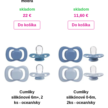
modrá
skladom
skladom
22 €
11,60 €
Do košíka
Do košíka
Cumlíky
Cumlíky
silikónové 6m+, 2
silikónové 0-6m,
ks - ocean/sky
2ks - ocean/sky