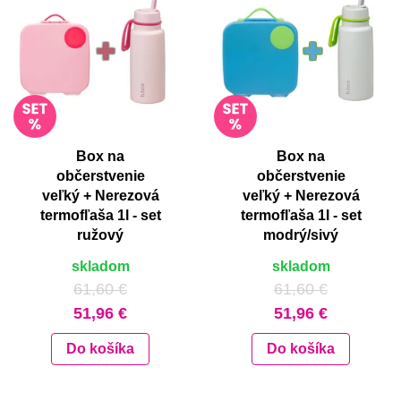
Box na
Box na
občerstvenie
občerstvenie
veľký + Nerezová
veľký + Nerezová
termofľaša 1l - set
termofľaša 1l - set
ružový
modrý/sivý
skladom
skladom
61,60 €
61,60 €
51,96 €
51,96 €
Do košíka
Do košíka