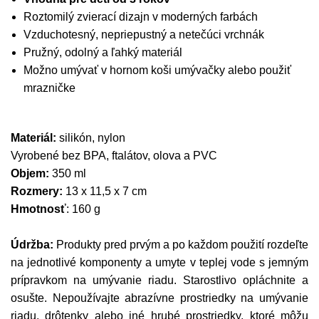
Roztomilý zvierací dizajn v moderných farbách
Vzduchotesný, nepriepustný a netečúci vrchnák
Pružný, odolný a ľahký materiál
Možno umývať v hornom koši umývačky alebo použiť
mrazničke
Materiál:
silikón, nylon
Vyrobené bez BPA, ftalátov, olova a PVC
Objem:
350 ml
Rozmery:
13 x 11,5 x 7 cm
Hmotnosť
: 160 g
Údržba:
Produkty pred prvým a po každom použití rozdeľte
na jednotlivé komponenty a umyte v teplej vode s jemným
prípravkom na umývanie riadu. Starostlivo opláchnite a
osušte. Nepoužívajte abrazívne prostriedky na umývanie
riadu, drôtenky alebo iné hrubé prostriedky, ktoré môžu