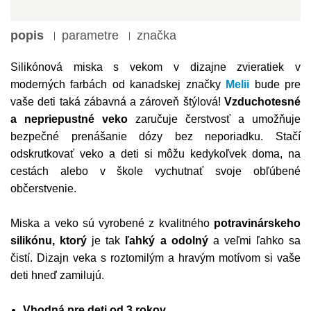
popis
parametre
značka
Silikónová miska s vekom v dizajne zvieratiek v
moderných farbách od kanadskej značky
Melii
bude pre
vaše deti taká zábavná a zároveň štýlová!
Vzduchotesné
a nepriepustné veko
zaručuje čerstvosť a umožňuje
bezpečné prenášanie dózy bez neporiadku. Stačí
odskrutkovať veko a deti si môžu kedykoľvek doma, na
cestách alebo v škole vychutnať svoje obľúbené
občerstvenie.
Miska a veko sú vyrobené z kvalitného
potravinárskeho
silikónu, ktorý
je tak
ľahký a odolný
a veľmi ľahko sa
čistí. Dizajn veka s roztomilým a hravým motívom si vaše
deti hneď zamilujú.
Vhodná pre deti od 3 rokov