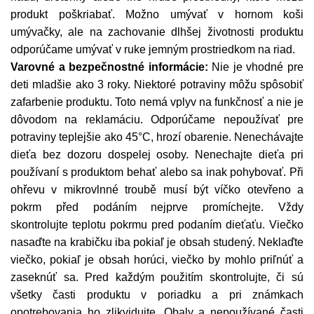
produkt poškriabať. Možno umývať v hornom koši
umývačky, ale na zachovanie dlhšej životnosti produktu
odporúčame umývať v ruke jemným prostriedkom na riad.
Varovné a bezpečnostné informácie:
Nie je vhodné pre
deti mladšie ako 3 roky. Niektoré potraviny môžu spôsobiť
zafarbenie produktu. Toto nemá vplyv na funkčnosť a nie je
dôvodom na reklamáciu. Odporúčame nepoužívať pre
potraviny teplejšie ako 45°C, hrozí obarenie. Nenechávajte
dieťa bez dozoru dospelej osoby. Nenechajte dieťa pri
používaní s produktom behať alebo sa inak pohybovať. Při
ohřevu v mikrovlnné troubě musí být víčko otevřeno a
pokrm před podáním nejprve promíchejte. Vždy
skontrolujte teplotu pokrmu pred podaním dieťaťu. Viečko
nasaďte na krabičku iba pokiaľ je obsah studený. Neklaďte
viečko, pokiaľ je obsah horúci, viečko by mohlo priľnúť a
zaseknúť sa. Pred každým použitím skontrolujte, či sú
všetky časti produktu v poriadku a pri známkach
opotrebovania ho zlikvidujte. Obaly a nepoužívané časti