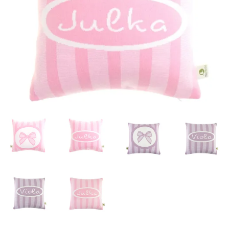
Misky, príbory
Skladovanie potravín
Výbava na príkrmy
Detské nože a krájače