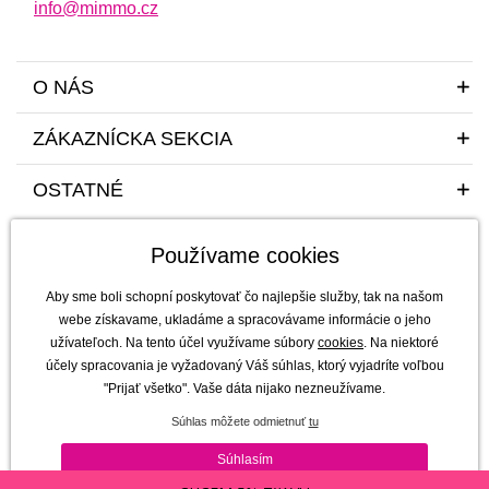
info@mimmo.cz
O NÁS
ZÁKAZNÍCKA SEKCIA
OSTATNÉ
Používame cookies
Aby sme boli schopní poskytovať čo najlepšie služby, tak na našom
webe získavame, ukladáme a spracovávame informácie o jeho
užívateľoch. Na tento účel využívame súbory
cookies
. Na niektoré
Sme tu pre vás a vaše deti s radosťou a mim(m)oriadnou starostlivosťou od
účely spracovania je vyžadovaný Váš súhlas, ktorý vyjadríte voľbou
roku 2011
"Prijať všetko". Vaše dáta nijako nezneužívame.
mimmo s.r.o. - výhradný dovozca a distribútor značiek b.box, Jellystone
Súhlas môžete odmietnuť
tu
Designs, Melii a SKÅGFÄ pre ČR a Slovensko
Copyright © 2011-2026 mimmo s.r.o. |
Všetky práva vyhradené | technicky
Súhlasím
zaisťuje
Simplia s.r.o.