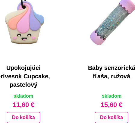
Upokojujúci
Baby senzorick
prívesok Cupcake,
fľaša, ružová
pastelový
skladom
skladom
11,60 €
15,60 €
Do košíka
Do košíka