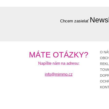
Newsl
Chcem zasielať
O NÁ
MÁTE OTÁZKY?
OBCH
Napíšte nám na adresu:
REKL
TOV
info@mimmo.cz
DOPR
OCHR
KONT