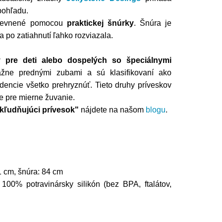
pohľadu.
upevnené pomocou
praktickej šnúrky
. Šnúra je
a po zatiahnutí ľahko rozviazala.
 pre deti alebo dospelých so špeciálnymi
važne prednými zubami a sú klasifikovaní ako
dencie všetko prehryznúť. Tieto druhy príveskov
e pre mierne žuvanie.
kľudňujúci prívesok"
nájdete na našom
blogu
.
1 cm, šnúra: 84 cm
 100% potravinársky silikón (bez BPA, ftalátov,