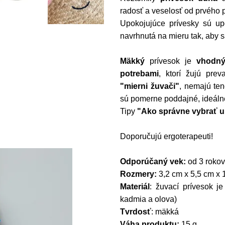
radosť a veselosť od prvého 
Upokojujúce prívesky sú 
navrhnutá na mieru tak, aby s
Mäkký
prívesok je
vhodný
potrebami
, ktorí žujú pre
"mierni žuvači"
, nemajú ten
sú pomerne poddajné, ideáln
Tipy
"Ako správne vybrať u
Doporučujú ergoterapeuti!
Odporúčaný vek:
od 3 rokov
Rozmery:
3,2 cm x 5,5 cm x 
Materiál
: žuvací prívesok je
kadmia a olova)
Tvrdosť
: mäkká
Váha produktu:
15 g