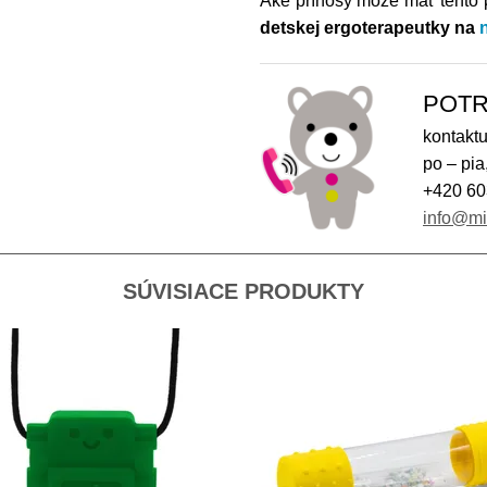
Aké prínosy môže mať tento 
detskej ergoterapeutky na
POTR
kontaktu
po – pia
+420 60
info@m
SÚVISIACE PRODUKTY