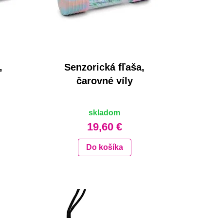
,
Senzorická fľaša,
čarovné víly
skladom
19,60 €
Do košíka