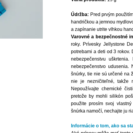
Údržba:
Pred prvým použitím
handričkou a jemnou mydlovou
a zapínanie utrite vlhkou han
Varovné a bezpečnostné i
roky. Prívesky Jellystone D
potrebami a deti od 3 rokov.
nebezpečenstvu uškrtenia.
nebezpečenstvo udusenia. 
šnúrky, tie nie sú určené na 
nie je nezničiteľné, takže
Nepoužívajte chemické čistia
pretože by mohli silikón po
použite prosím svoj vlastný
šnúrka namočí, nechajte ju r
Informácie o tom,
ako sa st