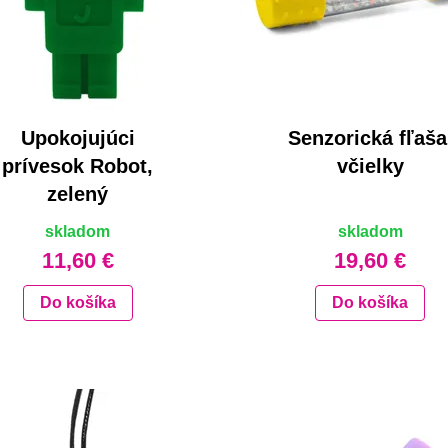
Upokojujúci
Senzorická fľaša
prívesok Robot,
včielky
zelený
skladom
skladom
11,60 €
19,60 €
Do košíka
Do košíka