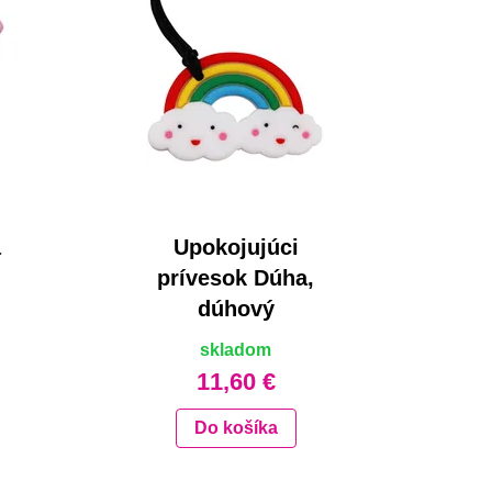
á
Upokojujúci
prívesok Dúha,
dúhový
skladom
11,60 €
Do košíka