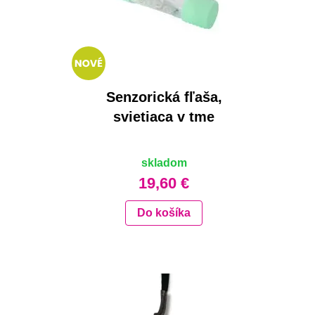
Senzorická fľaša,
svietiaca v tme
skladom
19,60 €
Do košíka