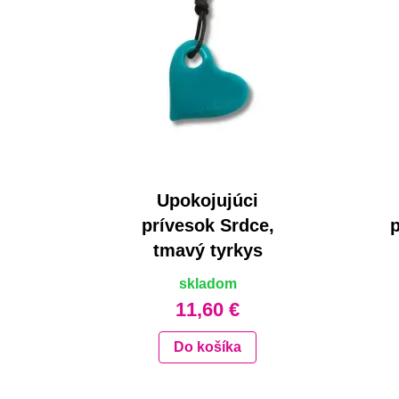
Upokojujúci
prívesok Srdce,
tmavý tyrkys
skladom
11,60 €
Do košíka