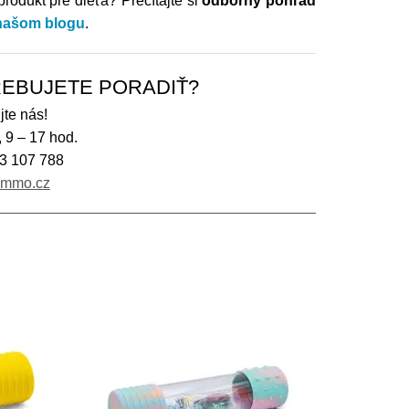
produkt pre dieťa?
Prečítajte si
odborný pohľad
našom blogu
.
EBUJETE PORADIŤ?
jte nás!
, 9 – 17 hod.
3 107 788
immo.cz