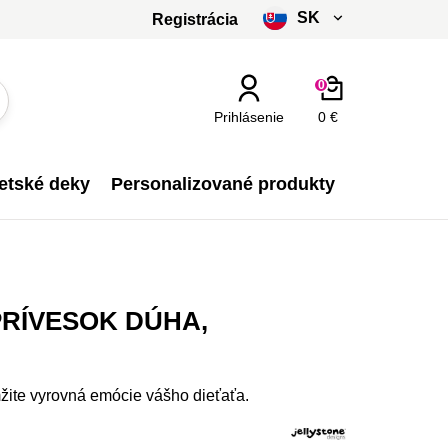
SK
Registrácia
čeština
0
slovenčina
Prihlásenie
0 €
Kč - CZK
etské deky
Personalizované produkty
€ - EUR
RÍVESOK DÚHA,
žite vyrovná emócie vášho dieťaťa.