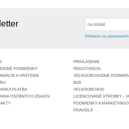
etter
Súhlasím so spracovaním
S
PRIHLÁSENIE
ODNÉ PODMIENKY
REGISTRÁCIA
AMÁCIE A VRÁTENIE
VEĽKOOBCHODNÉ PODMIEN
ARU
B2B
AVA A PLATBA
VEĽKOOBCHOD
ANA OSOBNÝCH ÚDAJOV
LICENCOVANÉ VÝROBKY - V
AKTY
PODMIENKY A MARKETINGO
PRAVIDLÁ