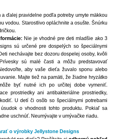
 a ďalej pravidelne podľa potreby umyte mäkkou
 vodou. Starostlivo opláchnite a osušte. Šnúrku
dričkou.
nformácie:
Nie je vhodné pre deti mladšie ako 3
esigns sú určené pre dospelých so špeciálnymi
 Deti nechávajte bez dozoru dospelej osoby, kvôli
 Prívesky sú malé časti a môžu predstavovať
Nedovoľte, aby vaše dieťa žuvalo sponu alebo
žuvanie. Majte tiež na pamäti, že žiadne hryzátko
 môže byť nutné ich po určitej dobe vymeniť.
ce prostriedky ani antibakteriálne prostriedky,
škodiť. U detí či osôb so špeciálnymi potrebami
 úsudok o vhodnosti tohto produktu. Pokiaľ sa
iadne uschnúť. Neumývajte v umývačke riadu.
arať o výrobky
Jellystone Designs