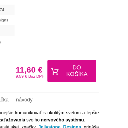
74
signs
s
DO
11,60 €
KOŠÍKA
9,59 €
Bez DPH
ačka
návody
vnejšie komunikovať s okolitým svetom a lepšie
zaťažovania
svojho
nervového systému
.
ustálskej značky
Jellystone Desings
prináša