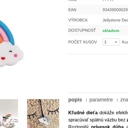
EAN
93439000029
VÝROBCA
Jellystone De
DOSTUPNOSŤ
skladom
POČET KUSOV
Ku
popis
parametre
zn
Kľudné dieťa
dokáže efektí
spracúvať spätnú väzbu bez
Roztomilý
prívesok dúha
a