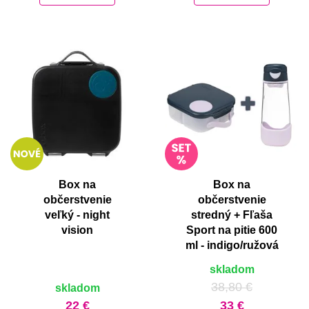
Box na
Box na
občerstvenie
občerstvenie
veľký - night
stredný + Fľaša
vision
Sport na pitie 600
ml - indigo/ružová
skladom
38,80 €
skladom
22 €
33 €