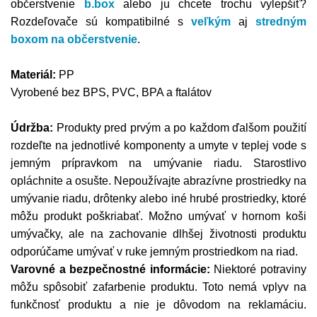
občerstvenie
b.box
alebo ju chcete trochu vylepšiť?
Rozdeľovače sú kompatibilné s
veľkým
aj
stredným
boxom na občerstvenie
.
Materiál:
PP
Vyrobené bez BPS, PVC, BPA a ftalátov
Údržba:
Produkty pred prvým a po každom ďalšom použití
rozdeľte na jednotlivé komponenty a umyte v teplej vode s
jemným prípravkom na umývanie riadu. Starostlivo
opláchnite a osušte. Nepoužívajte abrazívne prostriedky na
umývanie riadu, drôtenky alebo iné hrubé prostriedky, ktoré
môžu produkt poškriabať. Možno umývať v hornom koši
umývačky, ale na zachovanie dlhšej životnosti produktu
odporúčame umývať v ruke jemným prostriedkom na riad.
Varovné a bezpečnostné informácie:
Niektoré potraviny
môžu spôsobiť zafarbenie produktu. Toto nemá vplyv na
funkčnosť produktu a nie je dôvodom na reklamáciu.