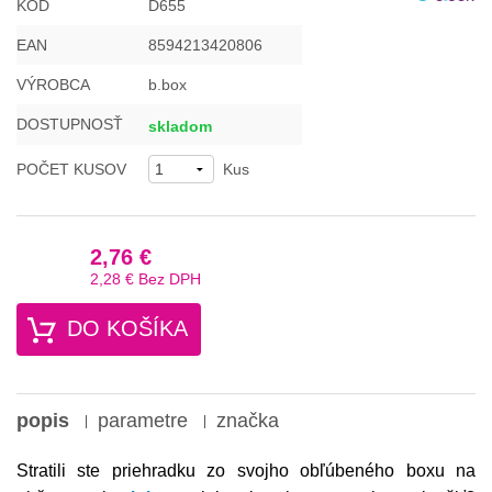
KÓD
D655
EAN
8594213420806
VÝROBCA
b.box
DOSTUPNOSŤ
skladom
POČET KUSOV
Kus
2,76 €
2,28 €
Bez DPH
DO KOŠÍKA
popis
parametre
značka
Stratili ste priehradku zo svojho obľúbeného boxu na