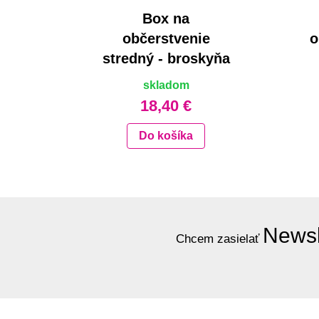
Box na
občerstvenie
o
stredný - broskyňa
skladom
18,40 €
Do košíka
Newsl
Chcem zasielať