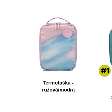
Termotaška -
ružová/modrá