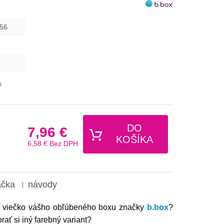
56
s
DO
7,96 €
KOŠÍKA
6,58 €
Bez DPH
ačka
návody
ám viečko vášho obľúbeného boxu značky
b.box
?
ať si iný farebný variant?