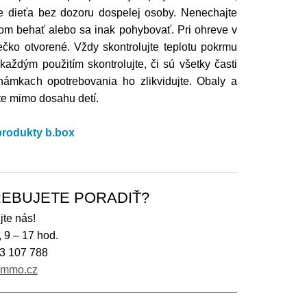
e dieťa bez dozoru dospelej osoby. Nenechajte
tom behať alebo sa inak pohybovať. Pri ohreve v
ečko otvorené. Vždy skontrolujte teplotu pokrmu
aždým použitím skontrolujte, či sú všetky časti
námkach opotrebovania ho zlikvidujte. Obaly a
te mimo dosahu detí.
 produkty b.box
EBUJETE PORADIŤ?
jte nás!
, 9 – 17 hod.
3 107 788
immo.cz