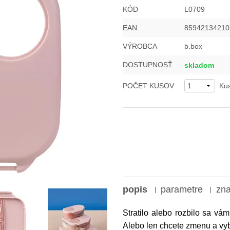
KÓD
L0709
EAN
85942134210
VÝROBCA
b.box
DOSTUPNOSŤ
skladom
POČET KUSOV
Ku
popis
parametre
zn
Stratilo alebo rozbilo sa v
Alebo len chcete zmenu a vybr