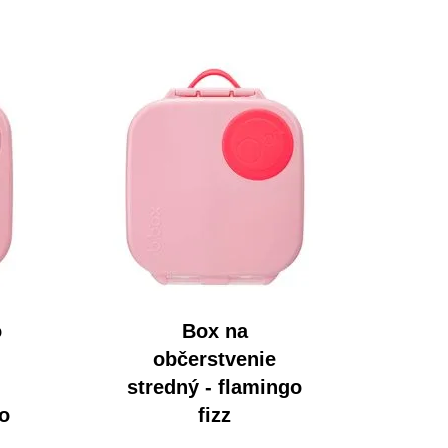
o
Box na
občerstvenie
stredný - flamingo
go
fizz