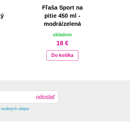
Fľaša Sport na
ký
pitie 450 ml -
modrá/zelená
skladom
18 €
Do košíka
odoslať
 osobných údajov