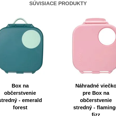
SÚVISIACE PRODUKTY
Box na
Náhradné viečk
občerstvenie
pre Box na
stredný - emerald
občerstvenie
forest
stredný - flamin
fizz