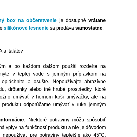
ný box na občerstvenie
je dostupné
vrátane
é
silikónové tesnenie
sa predáva
samostatne
.
a ftalátov
ým a po každom ďalšom použití rozdeľte na
umyte v teplej vode s jemným prípravkom na
o opláchnite a osušte. Nepoužívajte abrazívne
du, drôtenky alebo iné hrubé prostriedky, ktoré
Možno umývať v hornom koši umývačky, ale na
sti produktu odporúčame umývať v ruke jemným
nformácie:
Niektoré potraviny môžu spôsobiť
má vplyv na funkčnosť produktu a nie je dôvodom
nepoužívať pre potraviny teplejšie ako 45°C,