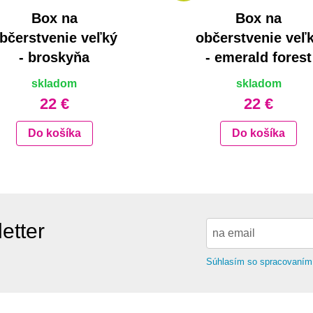
Box na
Box na
bčerstvenie veľký
občerstvenie veľ
- broskyňa
- emerald forest
skladom
skladom
22 €
22 €
Do košíka
Do košíka
etter
Súhlasím so spracovaním