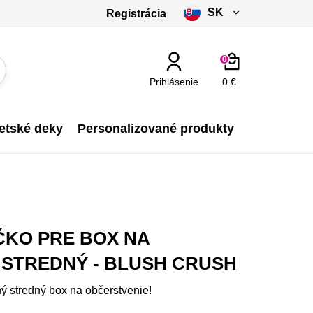
SK
Registrácia
čeština
0
slovenčina
Prihlásenie
0 €
Kč - CZK
etské deky
Personalizované produkty
€ - EUR
ČKO PRE BOX NA
 STREDNÝ - BLUSH CRUSH
ý stredný box na občerstvenie!