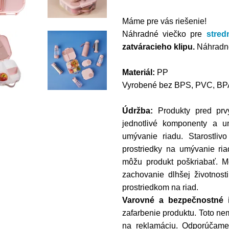
Máme pre vás riešenie!
Náhradné viečko pre
stred
zatváracieho klipu.
Náhradn
Materiál:
PP
Vyrobené bez BPS, PVC, BPA 
Údržba:
Produkty pred prv
jednotlivé komponenty a 
umývanie riadu. Starostliv
prostriedky na umývanie ria
môžu produkt poškriabať. 
zachovanie dlhšej životno
prostriedkom na riad.
Varovné a bezpečnostné i
zafarbenie produktu. Toto ne
na reklamáciu. Odporúčame 