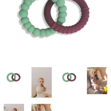
Misky, príbory
Skladovanie potravín
Výbava na príkrmy
Detské nože a krájače