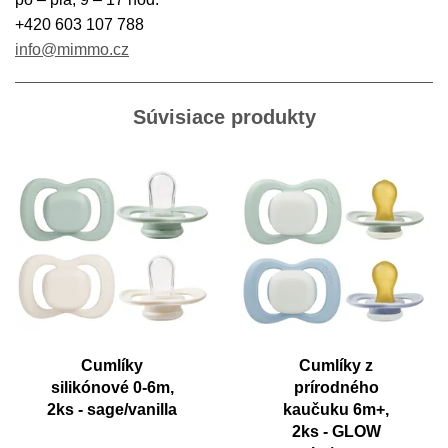
+420 603 107 788
info@mimmo.cz
Súvisiace produkty
Cumlíky
Cumlíky z
silikónové 0-6m,
prírodného
2ks - sage/vanilla
kaučuku 6m+,
2ks - GLOW