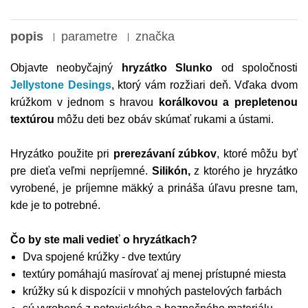
popis
parametre
značka
Objavte neobyčajný
hryzátko Slunko
od spoločnosti
Jellystone Desings
, ktorý vám rozžiari deň. Vďaka dvom
krúžkom v jednom s hravou
korálkovou a prepletenou
textúrou
môžu deti bez obáv skúmať rukami a ústami.
Hryzátko použite pri
prerezávaní zúbkov
, ktoré môžu byť
pre dieťa veľmi nepríjemné.
Silikón,
z ktorého je hryzátko
vyrobené, je príjemne mäkký a prináša úľavu presne tam,
kde je to potrebné.
Čo by ste mali vedieť o hryzátkach?
Dva spojené krúžky - dve textúry
textúry pomáhajú masírovať aj menej prístupné miesta
krúžky sú k dispozícii v mnohých pastelových farbách