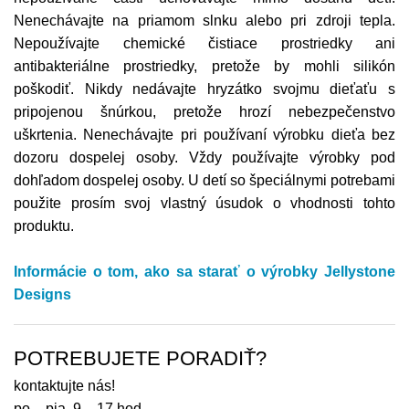
Nenechávajte na priamom slnku alebo pri zdroji tepla.
Nepoužívajte chemické čistiace prostriedky ani
antibakteriálne prostriedky, pretože by mohli silikón
poškodiť. Nikdy nedávajte hryzátko svojmu dieťaťu s
pripojenou šnúrkou, pretože hrozí nebezpečenstvo
uškrtenia. Nenechávajte pri používaní výrobku dieťa bez
dozoru dospelej osoby. Vždy používajte výrobky pod
dohľadom dospelej osoby. U detí so špeciálnymi potrebami
použite prosím svoj vlastný úsudok o vhodnosti tohto
produktu.
Informácie o tom,
ako sa starať o výrobky
Jellystone
Designs
POTREBUJETE PORADIŤ?
kontaktujte nás!
po – pia, 9 – 17 hod.