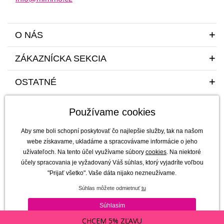
O NÁS
ZÁKAZNÍCKA SEKCIA
OSTATNÉ
Používame cookies
Aby sme boli schopní poskytovať čo najlepšie služby, tak na našom
webe získavame, ukladáme a spracovávame informácie o jeho
užívateľoch. Na tento účel využívame súbory
cookies
. Na niektoré
Sme tu pre vás a vaše deti s radosťou a mim(m)oriadnou starostlivosťou od
účely spracovania je vyžadovaný Váš súhlas, ktorý vyjadríte voľbou
roku 2011
"Prijať všetko". Vaše dáta nijako nezneužívame.
mimmo s.r.o. - výhradný dovozca a distribútor značiek b.box, Jellystone
Súhlas môžete odmietnuť
tu
Designs, Melii a SKÅGFÄ pre ČR a Slovensko
Copyright © 2011-2026 mimmo s.r.o. |
Všetky práva vyhradené | technicky
Súhlasím
zaisťuje
Simplia s.r.o.
CHCEM 5% ZĽAVU