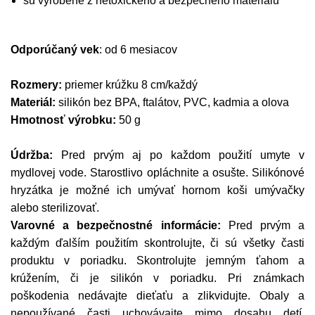
sú vyrobené z netoxického a bezpečného materiálu
Odporúčaný vek
: od 6 mesiacov
Rozmery:
priemer krúžku 8 cm/každý
Materiál:
silikón bez BPA, ftalátov, PVC, kadmia a olova
Hmotnosť výrobku:
50 g
Údržba:
Pred prvým aj po každom použití umyte v
mydlovej vode. Starostlivo opláchnite a osušte. Silikónové
hryzátka je možné ich umývať hornom koši umývačky
alebo sterilizovať.
Varovné a bezpečnostné informácie:
Pred prvým a
každým ďalším použitím skontrolujte, či sú všetky časti
produktu v poriadku. Skontrolujte jemným ťahom a
krúžením, či je silikón v poriadku. Pri známkach
poškodenia nedávajte dieťaťu a zlikvidujte. Obaly a
nepoužívané časti uchovávajte mimo dosahu detí.