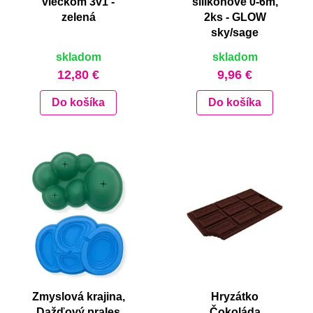
viečkom 3v1 -
silikónové 0-6m,
zelená
2ks - GLOW
sky/sage
skladom
skladom
12,80 €
9,96 €
Do košíka
Do košíka
Zmyslová krajina,
Hryzátko
Dažďový prales
Čokoláda