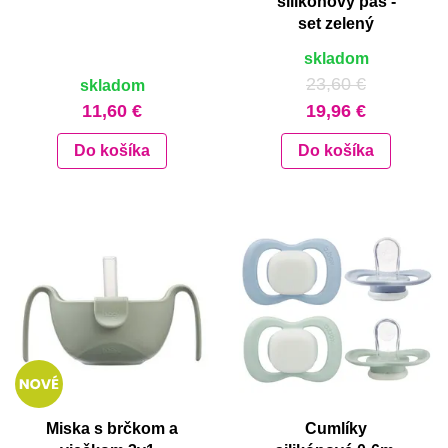
silikónový pás -
set zelený
skladom
23,60 €
skladom
11,60 €
19,96 €
Do košíka
Do košíka
Miska s brčkom a
Cumlíky