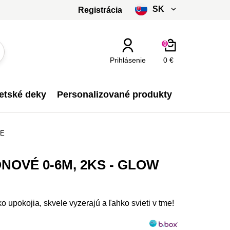
SK
Registrácia
čeština
0
slovenčina
Prihlásenie
0 €
Kč - CZK
etské deky
Personalizované produkty
€ - EUR
GE
NOVÉ 0-6M, 2KS - GLOW
 upokojia, skvele vyzerajú a ľahko svieti v tme!