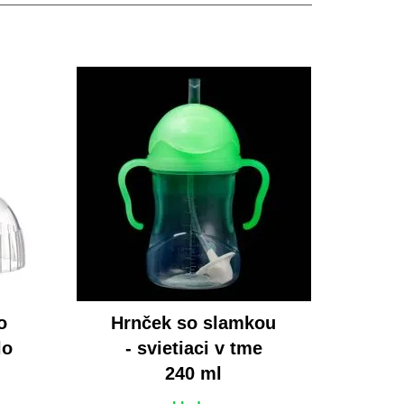
o
Hrnček so slamkou
lo
- svietiaci v tme
240 ml