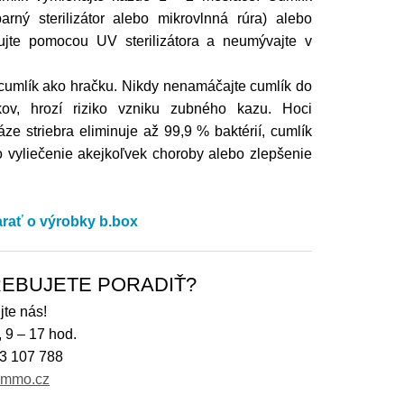
arný sterilizátor alebo mikrovlnná rúra) alebo
zujte pomocou UV sterilizátora a neumývajte v
 cumlík ako hračku. Nikdy nenamáčajte cumlík do
ekov, hrozí riziko vzniku zubného kazu. Hoci
áze striebra eliminuje až 99,9 % baktérií, cumlík
o vyliečenie akejkoľvek choroby alebo zlepšenie
arať o výrobky b.box
EBUJETE PORADIŤ?
jte nás!
, 9 – 17 hod.
3 107 788
immo.cz