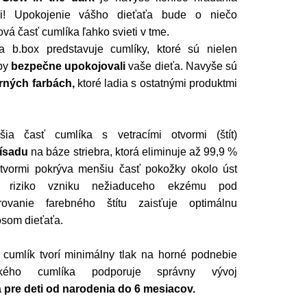
ci! Upokojenie vášho dieťaťa bude o niečo
vá časť cumlíka ľahko svieti v tme.
a b.box predstavuje cumlíky, ktoré sú nielen
aby
bezpečne upokojovali
vaše dieťa. Navyše sú
ných farbách,
ktoré ladia s ostatnými produktmi
šia časť cumlíka s vetracími otvormi (štít)
rísadu
na báze striebra, ktorá eliminuje až 99,9 %
i otvormi pokrýva menšiu časť pokožky okolo úst
e riziko vzniku nežiaduceho ekzému pod
rovanie farebného štítu zaisťuje optimálnu
som dieťaťa.
 cumlík tvorí minimálny tlak na horné podnebie
ického cumlíka podporuje správny vývoj
 pre deti od narodenia do 6 mesiacov.