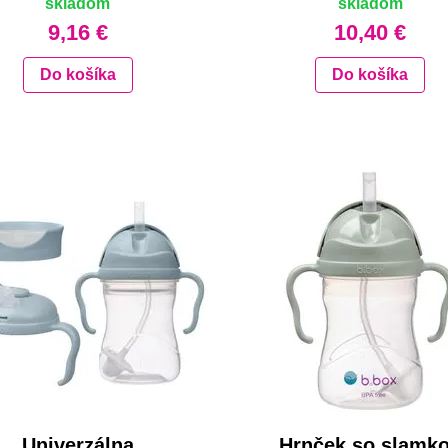
skladom
skladom
9,16 €
10,40 €
Do košíka
Do košíka
Univerzálna
Hrnček so slamk