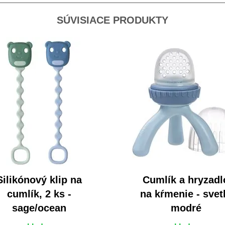
SÚVISIACE PRODUKTY
Silikónový klip na
Cumlík a hryzadl
cumlík, 2 ks -
na kŕmenie - svet
sage/ocean
modré