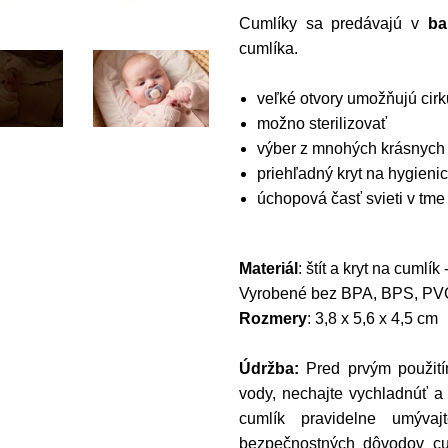
Cumlíky sa predávajú v
ba
cumlíka.
veľké otvory umožňujú cirk
možno sterilizovať
výber z mnohých krásnych 
priehľadný kryt na hygieni
úchopová časť svieti v tme
Materiál
: štít a kryt na cumlík
Vyrobené bez BPA, BPS, PVC 
Rozmery
: 3,8 x 5,6 x 4,5 cm
Údržba:
Pred prvým použití
vody, nechajte vychladnúť a
cumlík pravidelne umývajt
bezpečnostných dôvodov cu