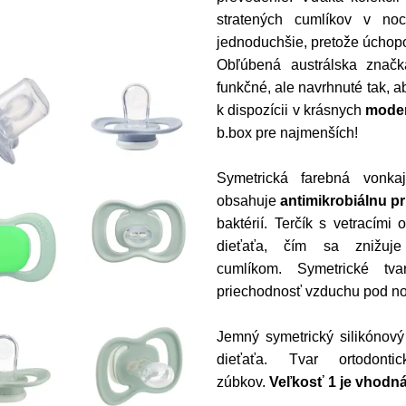
stratených cumlíkov v no
jednoduchšie, pretože úchopo
Obľúbená austrálska značk
funkčné, ale navrhnuté tak, 
k dispozícii v krásnych
moder
b.box pre najmenších!
Symetrická farebná vonkaj
obsahuje
antimikrobiálnu p
baktérií. Terčík s vetracím
dieťaťa, čím sa znižuj
cumlíkom.
Symetrické tva
priechodnosť vzduchu pod no
Jemný symetrický silikónový
dieťaťa. Tvar ortodont
zúbkov.
Veľkosť 1 je vhodná