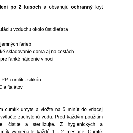
lení po 2 kusoch
a obsahujú
ochranný
kryt
uláciu vzduchu okolo úst dieťaťa
jemných farieb
cké skladovanie doma aj na cestách
 pre ľahké nájdenie v noci
 - PP, cumlík - silikón
a ftalátov
m cumlík umyte a vložte na 5 minút do vriacej
 vytlačte zachytenú vodu. Pred každým použitím
e, čistite a sterilizujte. Z hygienických a
mlík vymieňajte každé 1 - 2 mesiace. Cumlík