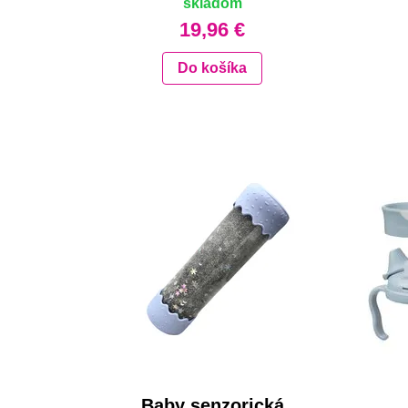
skladom
19,96 €
Do košíka
Baby senzorická