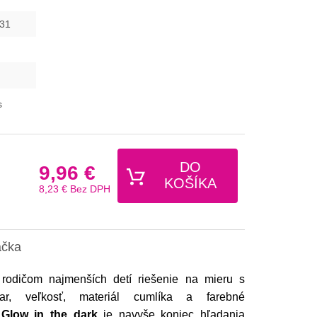
31
s
DO
9,96 €
KOŠÍKA
8,23 €
Bez DPH
ačka
a rodičom
najmenších detí riešenie na mieru s
ar, veľkosť, materiál cumlíka a farebné
i
Glow in the dark
je navyše koniec hľadania