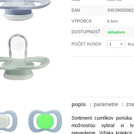
EAN
93539650082
VÝROBCA
b.box
DOSTUPNOSŤ
skladom
POČET KUSOV
Ku
popis
parametre
zn
Sortiment cumlíkov ponúk
možnosťou vybrať si tv
prevedenie. Vďaka kolekci