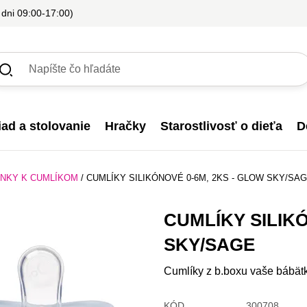
 dni 09:00-17:00)
iad a stolovanie
Hračky
Starostlivosť o dieťa
D
LNKY K CUMLÍKOM
/
CUMLÍKY SILIKÓNOVÉ 0-6M, 2KS - GLOW SKY/SA
CUMLÍKY SILIKÓ
SKY/SAGE
Cumlíky z b.boxu vaše bábätko
KÓD
300708