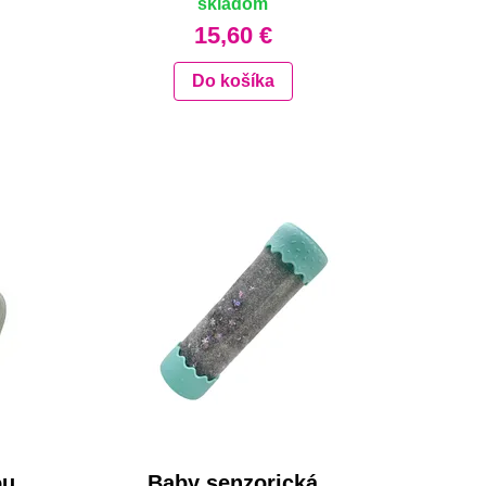
skladom
15,60 €
Do košíka
ou
Baby senzorická