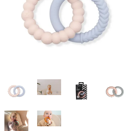
Misky, príbory
Skladovanie potravín
Výbava na príkrmy
Detské nože a krájače