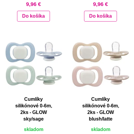
9,96 €
9,96 €
Do košíka
Do košíka
Cumlíky
Cumlíky
silikónové 0-6m,
silikónové 0-6m,
2ks - GLOW
2ks - GLOW
sky/sage
blush/latte
skladom
skladom