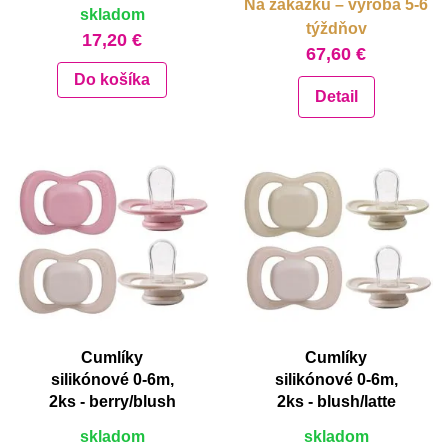
Na zákazku – výroba 5-6
skladom
týždňov
17,20 €
67,60 €
Do košíka
Detail
Cumlíky
Cumlíky
silikónové 0-6m,
silikónové 0-6m,
2ks - berry/blush
2ks - blush/latte
skladom
skladom