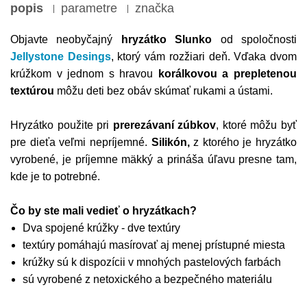
popis
parametre
značka
Objavte neobyčajný
hryzátko Slunko
od spoločnosti
Jellystone Desings
, ktorý vám rozžiari deň. Vďaka dvom
krúžkom v jednom s hravou
korálkovou a prepletenou
textúrou
môžu deti bez obáv skúmať rukami a ústami.
Hryzátko použite pri
prerezávaní zúbkov
, ktoré môžu byť
pre dieťa veľmi nepríjemné.
Silikón,
z ktorého je hryzátko
vyrobené, je príjemne mäkký a prináša úľavu presne tam,
kde je to potrebné.
Čo by ste mali vedieť o hryzátkach?
Dva spojené krúžky - dve textúry
textúry pomáhajú masírovať aj menej prístupné miesta
krúžky sú k dispozícii v mnohých pastelových farbách
sú vyrobené z netoxického a bezpečného materiálu