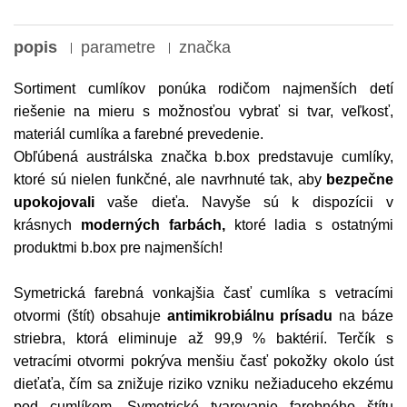
popis
parametre
značka
Sortiment cumlíkov ponúka rodičom
najmenších detí
riešenie na mieru s možnosťou vybrať si tvar, veľkosť,
materiál cumlíka a farebné prevedenie.
Obľúbená austrálska značka b.box predstavuje cumlíky,
ktoré sú nielen funkčné, ale navrhnuté tak, aby
bezpečne
upokojovali
vaše dieťa. Navyše sú k dispozícii v
krásnych
moderných farbách,
ktoré ladia s ostatnými
produktmi b.box pre najmenších!
Symetrická farebná vonkajšia časť cumlíka s vetracími
otvormi (štít) obsahuje
antimikrobiálnu prísadu
na báze
striebra, ktorá eliminuje až 99,9 % baktérií. Terčík s
vetracími otvormi pokrýva menšiu časť pokožky okolo úst
dieťaťa, čím sa znižuje riziko vzniku nežiaduceho ekzému
pod cumlíkom.
Symetrické tvarovanie farebného štítu