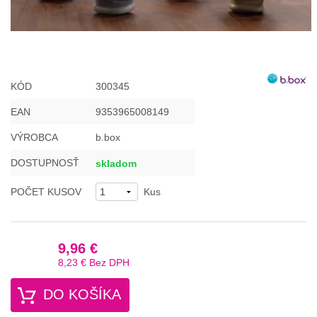
KÓD
300345
EAN
9353965008149
VÝROBCA
b.box
DOSTUPNOSŤ
skladom
POČET KUSOV
Kus
9,96 €
8,23 €
Bez DPH
DO KOŠÍKA