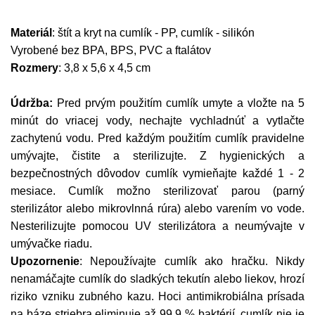
Materiál
: štít a kryt na cumlík - PP, cumlík - silikón
Vyrobené bez BPA, BPS, PVC a ftalátov
Rozmery
: 3,8 x 5,6 x 4,5 cm
Údržba:
Pred prvým použitím cumlík umyte a vložte na 5
minút do vriacej vody, nechajte vychladnúť a vytlačte
zachytenú vodu. Pred každým použitím cumlík pravidelne
umývajte, čistite a sterilizujte. Z hygienických a
bezpečnostných dôvodov cumlík vymieňajte každé 1 - 2
mesiace. Cumlík možno sterilizovať parou (parný
sterilizátor alebo mikrovlnná rúra) alebo varením vo vode.
Nesterilizujte pomocou UV sterilizátora a neumývajte v
umývačke riadu.
Upozornenie
: Nepoužívajte cumlík ako hračku. Nikdy
nenamáčajte cumlík do sladkých tekutín alebo liekov, hrozí
riziko vzniku zubného kazu. Hoci antimikrobiálna prísada
na báze striebra eliminuje až 99,9 % baktérií, cumlík nie je