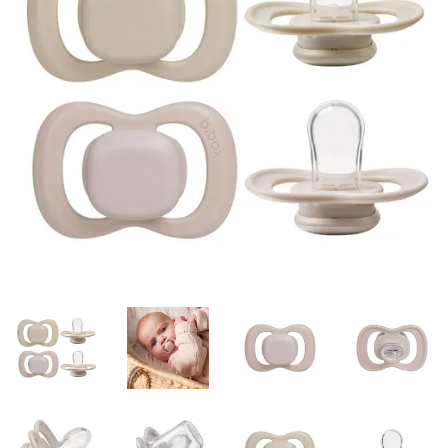
Misky, príbory
Skladovanie potravín
Výbava na príkrmy
Detské nože a krájače