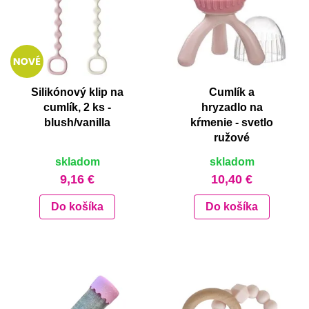
Silikónový klip na
Cumlík a
cumlík, 2 ks -
hryzadlo na
blush/vanilla
kŕmenie - svetlo
ružové
skladom
skladom
9,16 €
10,40 €
Do košíka
Do košíka