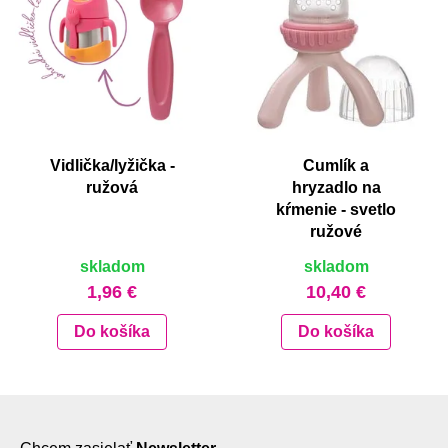
Vidlička/lyžička -
Cumlík a
ružová
hryzadlo na
kŕmenie - svetlo
ružové
skladom
skladom
1,96 €
10,40 €
Do košíka
Do košíka