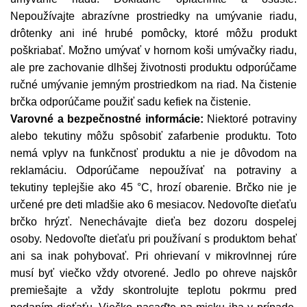
Nepoužívajte abrazívne prostriedky na umývanie riadu,
drôtenky ani iné hrubé pomôcky, ktoré môžu produkt
poškriabať. Možno umývať v hornom koši umývačky riadu,
ale pre zachovanie dlhšej životnosti produktu odporúčame
ručné umývanie jemným prostriedkom na riad. Na čistenie
brčka odporúčame použiť sadu kefiek na čistenie.
Varovné a bezpečnostné informácie:
Niektoré potraviny
alebo tekutiny môžu spôsobiť zafarbenie produktu. Toto
nemá vplyv na funkčnosť produktu a nie je dôvodom na
reklamáciu. Odporúčame nepoužívať na potraviny a
tekutiny teplejšie ako 45 °C, hrozí obarenie. Brčko nie je
určené pre deti mladšie ako 6 mesiacov. Nedovoľte dieťaťu
brčko hrýzť. Nenechávajte dieťa bez dozoru dospelej
osoby. Nedovoľte dieťaťu pri používaní s produktom behať
ani sa inak pohybovať. Pri ohrievaní v mikrovlnnej rúre
musí byť viečko vždy otvorené. Jedlo po ohreve najskôr
premiešajte a vždy skontrolujte teplotu pokrmu pred