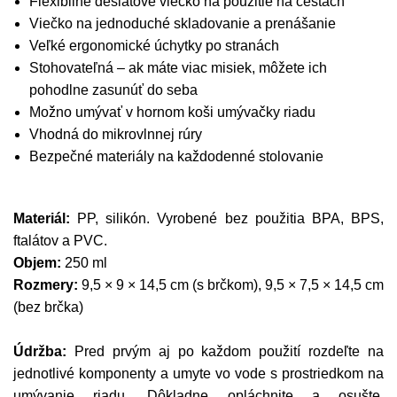
Flexibilné desiatové viečko na použitie na cestách
Viečko na jednoduché skladovanie a prenášanie
Veľké ergonomické úchytky po stranách
Stohovateľná – ak máte viac misiek, môžete ich
pohodlne zasunúť do seba
Možno umývať v hornom koši umývačky riadu
Vhodná do mikrovlnnej rúry
Bezpečné materiály na každodenné stolovanie
Materiál:
PP, silikón. Vyrobené bez použitia BPA, BPS,
ftalátov a PVC.
Objem:
250 ml
Rozmery:
9,5 × 9 × 14,5 cm (s brčkom), 9,5 × 7,5 × 14,5 cm
(bez brčka)
Údržba:
Pred prvým aj po každom použití rozdeľte na
jednotlivé komponenty a umyte vo vode s prostriedkom na
umývanie riadu. Dôkladne opláchnite a osušte.