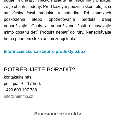
podaním dieťaťu. Viečko nasaďte na misku iba v prípade,
že je obsah studený. Pred každým použitím skontrolujte, či
sú všetky časti produktu v poriadku. Pri známkach
poškodenia alebo opotrebovania produkt ďalej
nepoužívajte. Obaly a nepoužívané časti uchovávajte
mimo dosahu detí. Produkt nepatrí do rúry. Nenechávajte
ho na priamom slnku ani pri zdroji tepla.
Informácie ako sa starať o produkty b.box
POTREBUJETE PORADIŤ?
kontaktujte nás!
po – pia, 9 – 17 hod.
+420 603 107 788
info@mimmo.cz
Súvisiace produkty