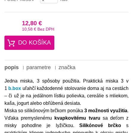
12,80 €
10,58 €
Bez DPH
DO KOŠÍKA
popis
parametre
značka
Jedna miska, 3 spôsoby použitia. Praktická miska 3 v
1
b.box
uľahčí každodenné stolovanie doma aj na cestách
– či už je na jedálnom lístku polievka, cereálie s mliekom,
kaša, jogurt alebo obľúbená desiata.
Miska so silikónovým brčkom ponúka
3 možnosti využitia
.
Vďaka premyslenému
kvapkovitému tvaru
sa deťom z
misky pohodlne je lyžičkou.
Silikónové brčko
s
praktickým klipom jednoducho pripevníte k okraju misky.