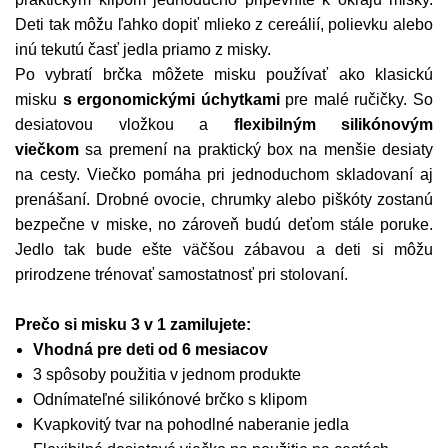
Deti tak môžu ľahko dopiť mlieko z cereálií, polievku alebo
inú tekutú časť jedla priamo z misky.
Po vybratí brčka môžete misku používať ako klasickú
misku
s ergonomickými úchytkami
pre malé ručičky. So
desiatovou vložkou a
flexibilným silikónovým
viečkom
sa premení na praktický box na menšie desiaty
na cesty. Viečko pomáha pri jednoduchom skladovaní aj
prenášaní. Drobné ovocie, chrumky alebo piškóty zostanú
bezpečne v miske, no zároveň budú deťom stále poruke.
Jedlo tak bude ešte väčšou zábavou a deti si môžu
prirodzene trénovať samostatnosť pri stolovaní.
Prečo si misku 3 v 1 zamilujete:
Vhodná pre deti od 6 mesiacov
3 spôsoby použitia v jednom produkte
Odnímateľné silikónové brčko s klipom
Kvapkovitý tvar na pohodlné naberanie jedla