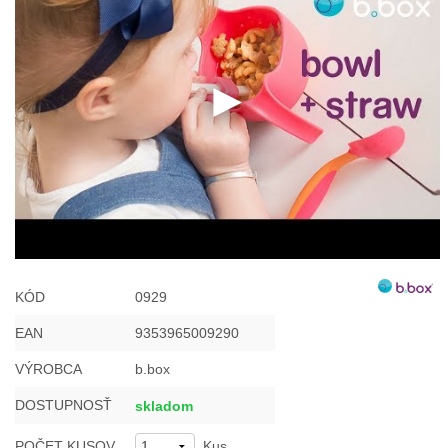
KÓD
0929
EAN
9353965009290
VÝROBCA
b.box
DOSTUPNOSŤ
skladom
POČET KUSOV
Kus