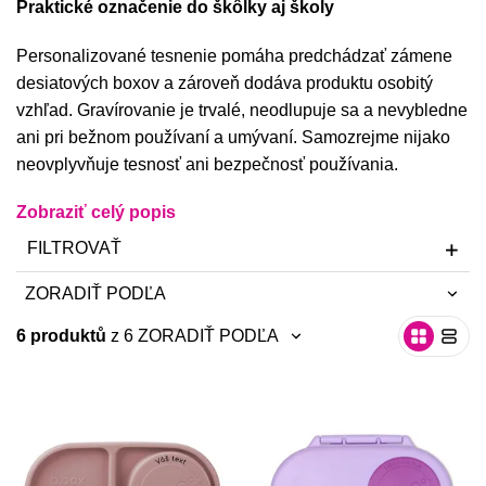
Praktické označenie do škôlky aj školy
Misky, príbory
Personalizované tesnenie pomáha predchádzať zámene
desiatových boxov a zároveň dodáva produktu osobitý
Skladovanie potravín
vzhľad. Gravírovanie je trvalé, neodlupuje sa a nevybledne
ani pri bežnom používaní a umývaní. Samozrejme nijako
Výbava na príkrmy
neovplyvňuje tesnosť ani bezpečnosť používania.
Detské nože a krájače
Zobraziť celý popis
FILTROVAŤ
ZORADIŤ PODĽA
6 produktů
z 6
ZORADIŤ PODĽA
neradiť
neradiť
najnovšie
najnovšie
abecedne A-Z
abecedne A-Z
abecedne Z-A