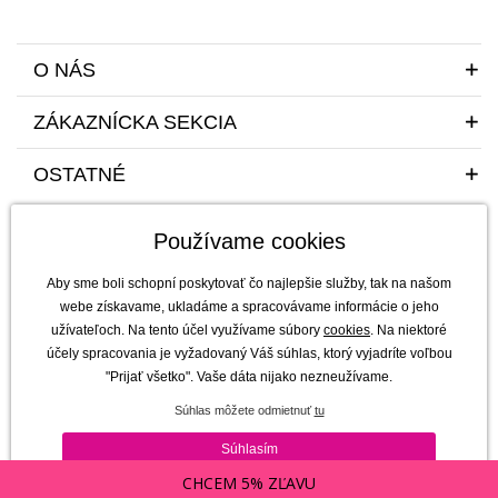
O NÁS
ZÁKAZNÍCKA SEKCIA
OSTATNÉ
Používame cookies
Aby sme boli schopní poskytovať čo najlepšie služby, tak na našom
webe získavame, ukladáme a spracovávame informácie o jeho
užívateľoch. Na tento účel využívame súbory
cookies
. Na niektoré
Sme tu pre vás a vaše deti s radosťou a mim(m)oriadnou starostlivosťou od
účely spracovania je vyžadovaný Váš súhlas, ktorý vyjadríte voľbou
roku 2011
"Prijať všetko". Vaše dáta nijako nezneužívame.
mimmo s.r.o. - výhradný dovozca a distribútor značiek b.box, Jellystone
Súhlas môžete odmietnuť
tu
Designs, Melii a SKÅGFÄ pre ČR a Slovensko
Copyright © 2011-2026 mimmo s.r.o. |
Všetky práva vyhradené | technicky
Súhlasím
zaisťuje
Simplia s.r.o.
CHCEM 5% ZĽAVU