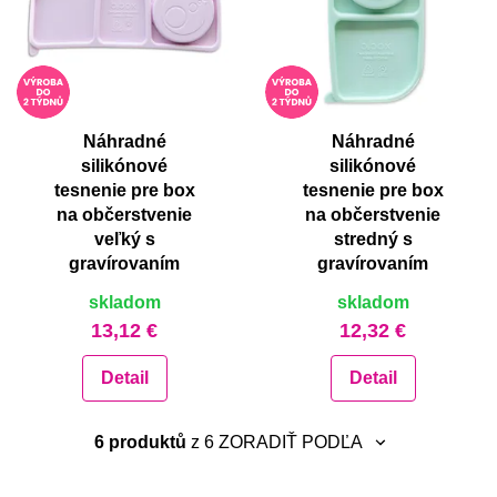
Náhradné
Náhradné
silikónové
silikónové
tesnenie pre box
tesnenie pre box
na občerstvenie
na občerstvenie
veľký s
stredný s
gravírovaním
gravírovaním
skladom
skladom
13,12 €
12,32 €
Detail
Detail
6 produktů
z 6
ZORADIŤ PODĽA
neradiť