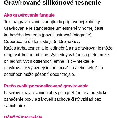
Gravírované silikónové tesnenie
najnovšie
abecedne A-Z
Ako gravírovanie funguje
Text na gravírovanie zadajte do pripravenej kolónky.
abecedne Z-A
Gravírovanie je štandardne umiestnené v hornej časti
od najlacnejšie
kruhového tesnenia (pozri ilustračné fotografie).
od najdrahšie
Odporúčaná dĺžka textu je
5–15 znakov
.
Každá farba tesnenia je jedinečná a na gravírovanie môže
reagovať trochu odlišne. Výsledný vzhľad sa preto môže
pri jednotlivých odtieňoch jemne líšiť – niekde je
gravírovanie výraznejšie, pri tmavších alebo sýtejších
odtieňoch môže pôsobiť decentnejšie.
Prečo zvoliť personalizované gravírovanie
Laserové gravírovanie zabezpečí prehľadné a praktické
označenie boxu a zároveň zachová čistý vzhľad bez
samolepiek.
Dôležité informácie