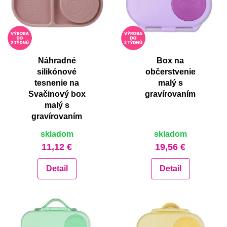
abecedne Z-A
od najlacnejšie
od najlacnejšie
od najdrahšie
od najdrahšie
Náhradné
Box na
silikónové
občerstvenie
tesnenie na
malý s
Svačinový box
gravírovaním
malý s
gravírovaním
skladom
skladom
11,12 €
19,56 €
Detail
Detail