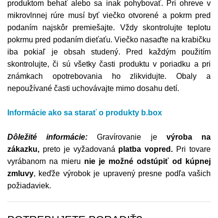
produktom behať alebo sa inak pohybovať. Pri ohreve v
mikrovlnnej rúre musí byť viečko otvorené a pokrm pred
podaním najskôr premiešajte. Vždy skontrolujte teplotu
pokrmu pred podaním dieťaťu. Viečko nasaďte na krabičku
iba pokiaľ je obsah studený. Pred každým použitím
skontrolujte, či sú všetky časti produktu v poriadku a pri
známkach opotrebovania ho zlikvidujte. Obaly a
nepoužívané časti uchovávajte mimo dosahu detí.
Informácie ako sa starať o produkty b.box
Dôležité informácie:
Gravírovanie je
výroba na
zákazku,
preto je vyžadovaná
platba vopred.
Pri tovare
vyrábanom na mieru
nie je možné odstúpiť od kúpnej
zmluvy
, keďže výrobok je upravený presne podľa vašich
požiadaviek.