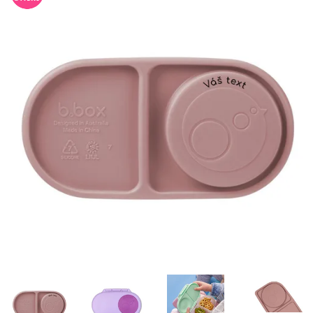
Misky, príbory
Skladovanie potravín
Výbava na príkrmy
Detské nože a krájače