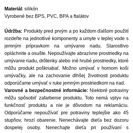
Materiál
: silikón
Vyrobené bez BPS, PVC, BPA a ftalátov
Údržba:
Produkty pred prvým a po každom ďalšom použití
rozdeľte na jednotlivé komponenty a umyte v teplej vode s
jemným prípravkom na umývanie riadu. Starostlivo
opláchnite a osušte. Nepoužívajte abrazívne prostriedky na
umývanie riadu, drôtenky alebo iné hrubé prostriedky, ktoré
môžu produkt poškriabať. Možno umývať v hornom koši
umývačky, ale na zachovanie dlhšej životnosti produktu
odporúčame umývať v ruke jemným prostriedkom na riad.
Varovné a bezpečnostné informácie:
Niektoré potraviny
môžu spôsobiť zafarbenie produktu. Toto nemá vplyv na
funkčnosť produktu a nie je dôvodom na reklamáciu.
Odporúčame nepoužívať pre potraviny teplejšie ako 45
stupňov, hrozí obarenie. Nenechávajte dieťa bez dozoru
dospelej osoby. Nenechajte dieťa pri používaní s