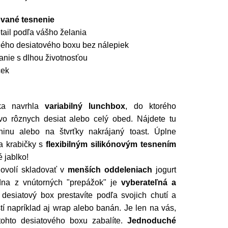
ované tesnenie
tail podľa vášho želania
ného desiatového boxu bez nálepiek
anie s dlhou životnosťou
ček
čka navrhla
variabilný lunchbox
, do ktorého
vo rôznych desiat alebo celý obed. Nájdete tu
ninu alebo na štvrťky nakrájaný toast. Úplne
a krabičky s
flexibilným silikónovým tesnením
é jablko!
dovolí skladovať v
menších oddeleniach
jogurt
edna z vnútorných "prepážok" je
vyberateľná a
o desiatový box prestavíte podľa svojich chutí a
tí napríklad aj wrap alebo banán. Je len na vás,
tohto desiatového boxu zabalíte.
Jednoduché