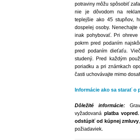
potraviny môžu spôsobiť zafa
nie je dôvodom na reklam
teplejšie ako 45 stupňov, 
dospelej osoby. Nenechajte 
inak pohybovať. Pri ohreve 
pokrm pred podaním najskôr 
pred podaním dieťaťu. Vie
studený. Pred každým použit
poriadku a pri známkach opo
časti uchovávajte mimo dosahu
Informácie ako sa starať o
Dôležité informácie:
Grav
vyžadovaná
platba vopred.
odstúpiť od kúpnej zmluvy
požiadaviek.