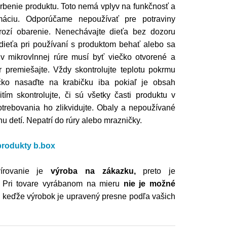
rbenie produktu. Toto nemá vplyv na funkčnosť a
áciu. Odporúčame nepoužívať pre potraviny
hrozí obarenie. Nenechávajte dieťa bez dozoru
dieťa pri používaní s produktom behať alebo sa
v mikrovlnnej rúre musí byť viečko otvorené a
premiešajte. Vždy skontrolujte teplotu pokrmu
čko nasaďte na krabičku iba pokiaľ je obsah
ím skontrolujte, či sú všetky časti produktu v
trebovania ho zlikvidujte. Obaly a nepoužívané
 detí. Nepatrí do rúry alebo mrazničky.
 produkty b.box
írovanie je
výroba na zákazku,
preto je
Pri tovare vyrábanom na mieru
nie je možné
, keďže výrobok je upravený presne podľa vašich