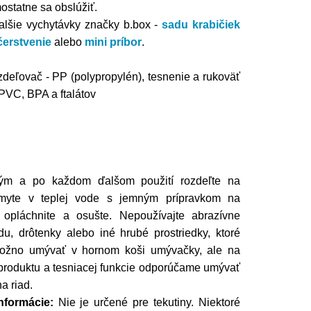
statne sa obslúžiť.
alšie vychytávky značky b.box -
sadu krabičiek
čerstvenie
alebo
mini príbor
.
ozdeľovač - PP (polypropylén), tesnenie a rukoväť
 PVC, BPA a ftalátov
ým a po každom ďalšom použití rozdeľte na
umyte v teplej vode s jemným prípravkom na
o opláchnite a osušte. Nepoužívajte abrazívne
du, drôtenky alebo iné hrubé prostriedky, ktoré
Možno umývať v hornom koši umývačky, ale na
 produktu a tesniacej funkcie odporúčame umývať
a riad.
nformácie:
Nie je určené pre tekutiny. Niektoré