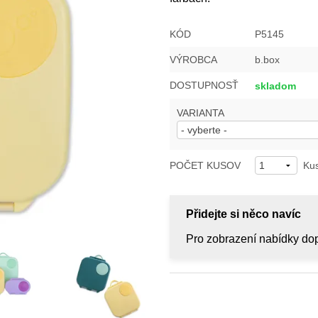
KÓD
P5145
VÝROBCA
b.box
DOSTUPNOSŤ
skladom
VARIANTA
POČET KUSOV
Ku
Přidejte si něco navíc
Pro zobrazení nabídky dop