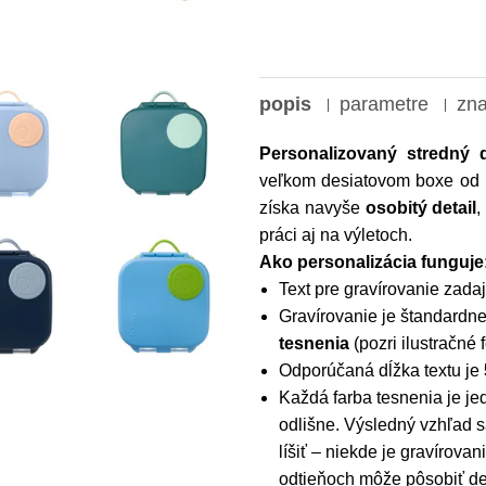
popis
parametre
zn
Personalizovaný stredný 
veľkom desiatovom boxe od
získa navyše
osobitý detail
,
práci aj na výletoch.
Ako personalizácia funguje
Text pre gravírovanie zada
Gravírovanie je štandardn
tesnenia
(pozri ilustračné f
Odporúčaná dĺžka textu je
Každá farba tesnenia je je
odlišne. Výsledný vzhľad s
líšiť – niekde je gravírovan
odtieňoch môže pôsobiť de