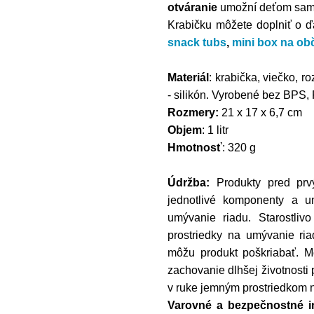
otváranie
umožní deťom samo
Krabičku môžete doplniť o ď
snack tubs
,
mini box na ob
Materiál
: krabička, viečko, r
- silikón. Vyrobené bez BPS,
Rozmery:
21 x 17 x 6,7 cm
Objem
: 1 litr
Hmotnosť
: 320 g
Údržba:
Produkty pred prv
jednotlivé komponenty a 
umývanie riadu. Starostliv
prostriedky na umývanie ria
môžu produkt poškriabať. 
zachovanie dlhšej životnosti
v ruke jemným prostriedkom n
Varovné a bezpečnostné i