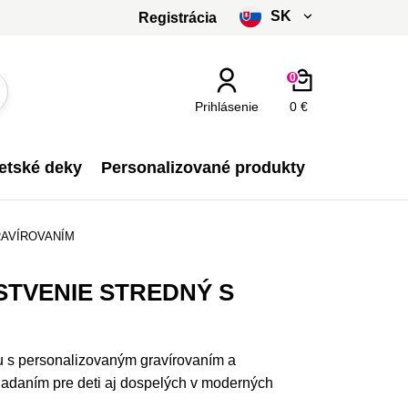
SK
Registrácia
čeština
0
slovenčina
Prihlásenie
0 €
Kč - CZK
etské deky
Personalizované produkty
€ - EUR
RAVÍROVANÍM
TVENIE STREDNÝ S
u s personalizovaným gravírovaním a
adaním pre deti aj dospelých v moderných