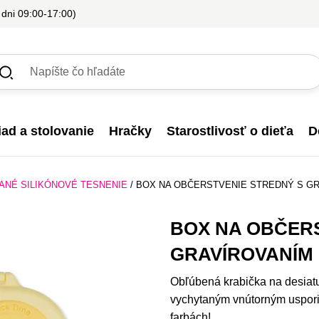
 dni 09:00-17:00)
iad a stolovanie
Hračky
Starostlivosť o dieťa
D
ANÉ SILIKÓNOVÉ TESNENIE
/
BOX NA OBČERSTVENIE STREDNÝ S G
BOX NA OBČERS
GRAVÍROVANÍM
Obľúbená krabička na desiat
vychytaným vnútorným uspori
farbách!