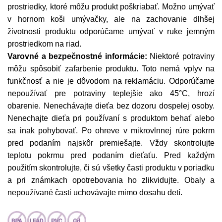
prostriedky, ktoré môžu produkt poškriabať. Možno umývať
v hornom koši umývačky, ale na zachovanie dlhšej
životnosti produktu odporúčame umývať v ruke jemným
prostriedkom na riad.
Varovné a bezpečnostné informácie:
Niektoré potraviny
môžu spôsobiť zafarbenie produktu. Toto nemá vplyv na
funkčnosť a nie je dôvodom na reklamáciu. Odporúčame
nepoužívať pre potraviny teplejšie ako 45°C, hrozí
obarenie. Nenechávajte dieťa bez dozoru dospelej osoby.
Nenechajte dieťa pri používaní s produktom behať alebo
sa inak pohybovať. Po ohreve v mikrovlnnej rúre pokrm
pred podaním najskôr premiešajte. Vždy skontrolujte
teplotu pokrmu pred podaním dieťaťu. Pred každým
použitím skontrolujte, či sú všetky časti produktu v poriadku
a pri známkach opotrebovania ho zlikvidujte. Obaly a
nepoužívané časti uchovávajte mimo dosahu detí.