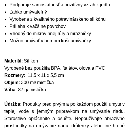
Podporuje samostatnosť a pozitívny vzťah k jedlu
Ľahko umývateľný
Vyrobena z kvalitného potravinárskeho silikónu
Prilieha k väčšine povrchov
Vhodný do mikrovlnnej rúry a mrazničky
Možno umývať v hornom koši umývačky
Materiál:
Silikón
Vyrobené bez použitia BPA, ftalátov, olova a PVC
Rozmery:
11,5 x 11 x 5,5 cm
Objem:
300 ml/ mistička
Váha:
87 g/ mistička
Údržba:
Produkty pred prvým a po každom použití umyte v
teplej vode s jemným prípravkom na umývanie riadu.
Starostlivo opláchnite a osušte. Nepoužívajte abrazívne
prostriedky na umývanie riadu, drôtenky alebo iné hrubé