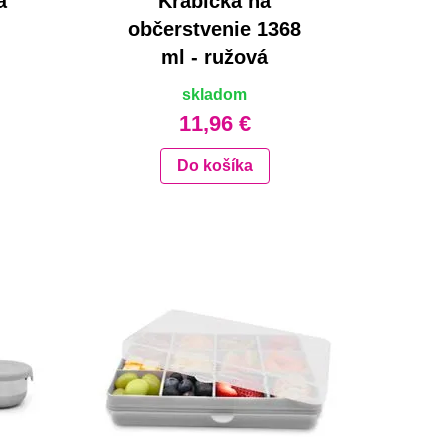
á
Krabička na
občerstvenie 1368
ml - ružová
skladom
11,96 €
Do košíka