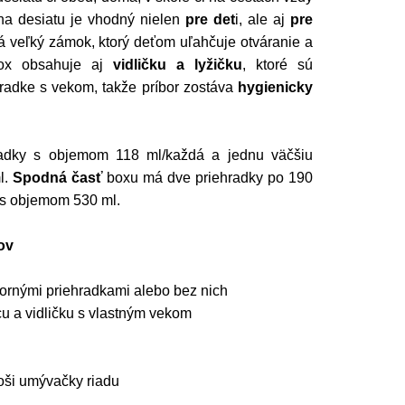
na desiatu je vhodný nielen
pre det
i, ale aj
pre
 veľký zámok, ktorý deťom uľahčuje otváranie a
Box obsahuje aj
vidličku a lyžičku
, ktoré sú
hradke s vekom, takže príbor zostáva
hygienicky
adky s objemom 118 ml/každá a jednu väčšiu
l.
Spodná časť
boxu má dve priehradky po 190
 s objemom 530 ml.
ov
hornými priehradkami alebo bez nich
u a vidličku s vlastným vekom
ši umývačky riadu