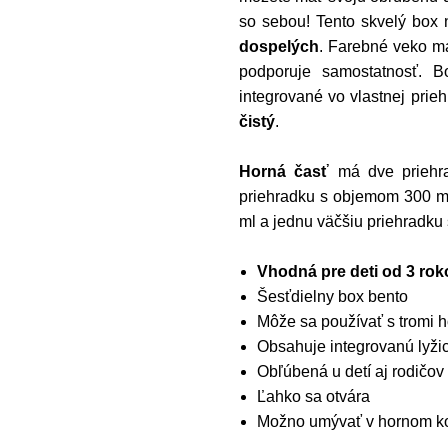
so sebou! Tento skvelý box 
dospelých
. Farebné veko má
podporuje samostatnosť. 
integrované vo vlastnej prie
čistý
.
Horná časť
má dve priehr
priehradku s objemom 300 m
ml a jednu väčšiu priehradku
Vhodná pre deti od 3 rok
Šesťdielny box bento
Môže sa používať s tromi 
Obsahuje integrovanú lyžic
Obľúbená u detí aj rodičov
Ľahko sa otvára
Možno umývať v hornom ko