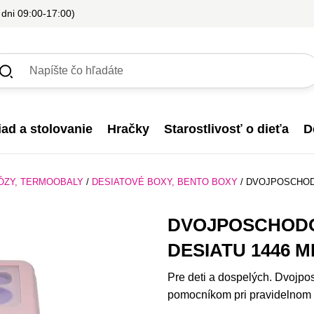
 dni 09:00-17:00)
iad a stolovanie
Hračky
Starostlivosť o dieťa
D
ÓZY, TERMOOBALY
/
DESIATOVÉ BOXY, BENTO BOXY
/
DVOJPOSCHODO
DVOJPOSCHODO
DESIATU 1446 M
Pre deti a dospelých. Dvojp
pomocníkom pri pravidelnom 