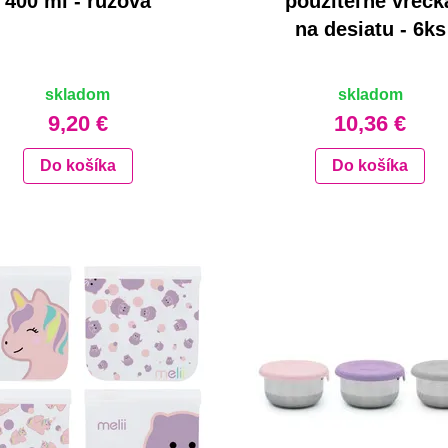
400 ml - ružová
použiteľné vreck
na desiatu - 6ks
skladom
skladom
9,20 €
10,36 €
Do košíka
Do košíka