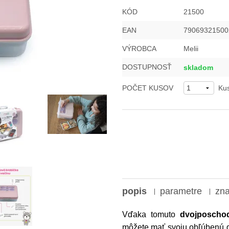
KÓD
21500
EAN
79069321500
VÝROBCA
Melii
DOSTUPNOSŤ
skladom
POČET KUSOV
Ku
popis
parametre
zn
Vďaka tomuto
dvojposch
môžete mať svoju obľúbenú de