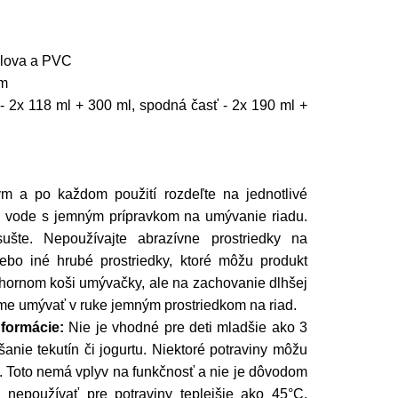
olova a PVC
cm
- 2x 118 ml + 300 ml, spodná časť - 2x 190 ml +
m a po každom použití rozdeľte na jednotlivé
j vode s jemným prípravkom na umývanie riadu.
sušte. Nepoužívajte abrazívne prostriedky na
ebo iné hrubé prostriedky, ktoré môžu produkt
hornom koši umývačky, ale na zachovanie dlhšej
me umývať v ruke jemným prostriedkom na riad.
formácie:
Nie je vhodné pre deti mladšie ako 3
šanie tekutín či jogurtu. Niektoré potraviny môžu
. Toto nemá vplyv na funkčnosť a nie je dôvodom
nepoužívať pre potraviny teplejšie ako 45°C,