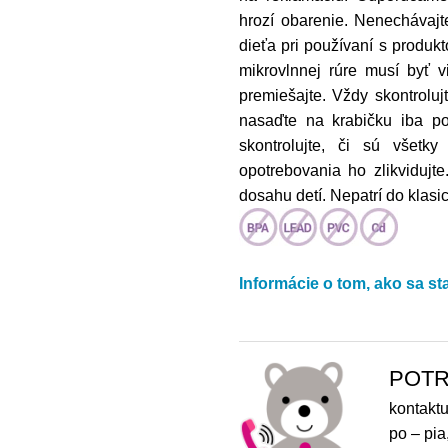
hrozí obarenie. Nenechávajt
dieťa pri používaní s produk
mikrovlnnej rúre musí byť 
premiešajte. Vždy skontrolu
nasaďte na krabičku iba p
skontrolujte, či sú všetk
opotrebovania ho zlikvidujt
dosahu detí. Nepatrí do klasic
Informácie o tom, ako sa st
POTR
kontaktu
po – pia