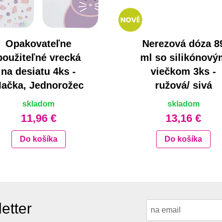
Opakovateľne
Nerezová dóza 8
použiteľné vrecká
ml so silikónový
na desiatu 4ks -
viečkom 3ks -
ačka, Jednorožec
ružová/ sivá
skladom
skladom
11,96 €
13,16 €
Do košíka
Do košíka
etter