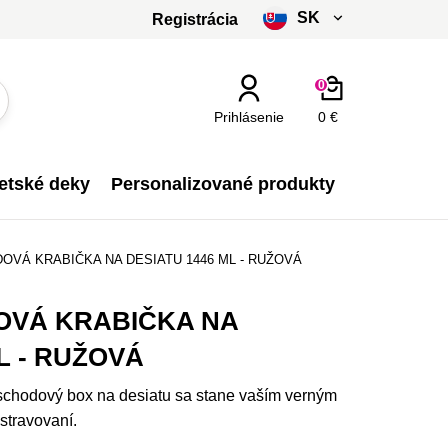
SK
Registrácia
čeština
0
slovenčina
Prihlásenie
0 €
Kč - CZK
etské deky
Personalizované produkty
€ - EUR
VÁ KRABIČKA NA DESIATU 1446 ML - RUŽOVÁ
VÁ KRABIČKA NA
L - RUŽOVÁ
oschodový box na desiatu sa stane vaším verným
stravovaní.