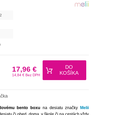
2
s
DO
17,96 €
KOŠÍKA
14,84 €
Bez DPH
ačka
odovému bento boxu
na desiatu značky
Melii
siatu či obed, doma, v škole či na cestách vždy