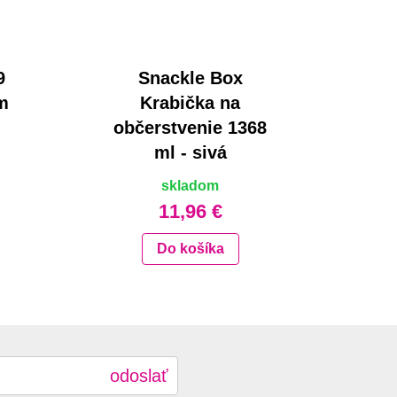
9
Snackle Box
m
Krabička na
občerstvenie 1368
ml - sivá
skladom
11,96 €
Do košíka
odoslať