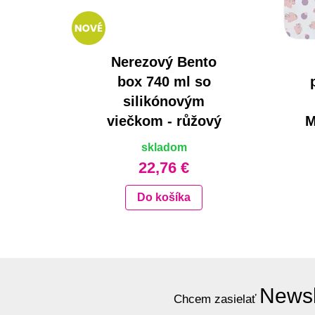
Nerezový Bento
box 740 ml so
silikónovým
viečkom - růžový
M
skladom
22,76 €
Do košíka
Newsl
Chcem zasielať