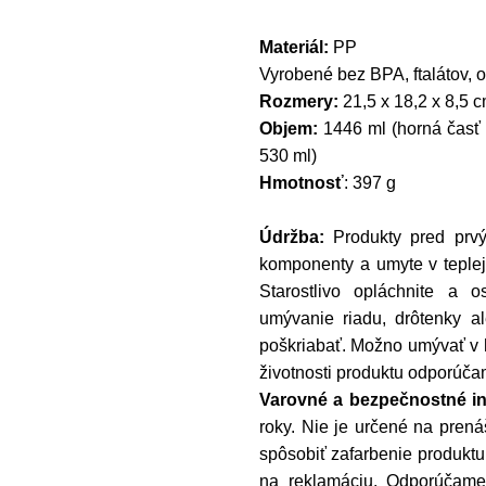
Materiál:
PP
Vyrobené bez BPA, ftalátov, 
Rozmery:
21,5 x 18,2 x 8,5 
Objem:
1446 ml (horná časť 
530 ml)
Hmotnosť
: 397 g
Údržba:
Produkty pred prvý
komponenty a umyte v teple
Starostlivo opláchnite a o
umývanie riadu, drôtenky al
poškriabať. Možno umývať v 
životnosti produktu odporúča
Varovné a bezpečnostné in
roky. Nie je určené na prená
spôsobiť zafarbenie produktu
na reklamáciu. Odporúčame 