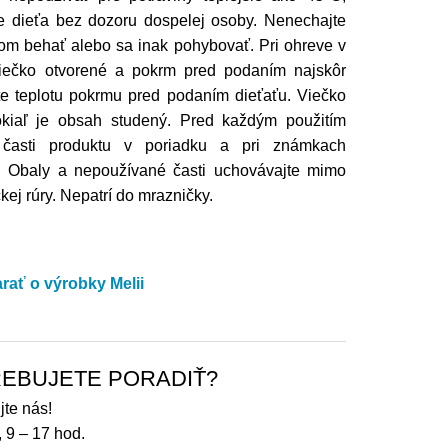
e dieťa bez dozoru dospelej osoby. Nenechajte
tom behať alebo sa inak pohybovať. Pri ohreve v
viečko otvorené a pokrm pred podaním najskôr
jte teplotu pokrmu pred podaním dieťaťu. Viečko
okiaľ je obsah studený. Pred každým použitím
y časti produktu v poriadku a pri známkach
e. Obaly a nepoužívané časti uchovávajte mimo
kej rúry. Nepatrí do mrazničky.
arať o výrobky Melii
EBUJETE PORADIŤ?
jte nás!
, 9 – 17 hod.