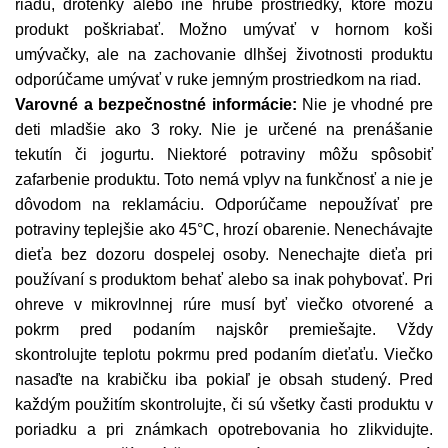
riadu, drôtenky alebo iné hrubé prostriedky, ktoré môžu
produkt poškriabať. Možno umývať v hornom koši
umývačky, ale na zachovanie dlhšej životnosti produktu
odporúčame umývať v ruke jemným prostriedkom na riad.
Varovné a bezpečnostné informácie:
Nie je vhodné pre
deti mladšie ako 3 roky. Nie je určené na prenášanie
tekutín či jogurtu. Niektoré potraviny môžu spôsobiť
zafarbenie produktu. Toto nemá vplyv na funkčnosť a nie je
dôvodom na reklamáciu. Odporúčame nepoužívať pre
potraviny teplejšie ako 45°C, hrozí obarenie. Nenechávajte
dieťa bez dozoru dospelej osoby. Nenechajte dieťa pri
používaní s produktom behať alebo sa inak pohybovať. Pri
ohreve v mikrovlnnej rúre musí byť viečko otvorené a
pokrm pred podaním najskôr premiešajte. Vždy
skontrolujte teplotu pokrmu pred podaním dieťaťu. Viečko
nasaďte na krabičku iba pokiaľ je obsah studený. Pred
každým použitím skontrolujte, či sú všetky časti produktu v
poriadku a pri známkach opotrebovania ho zlikvidujte.