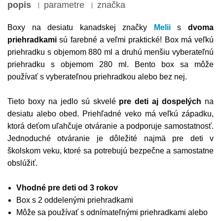
popis
parametre
značka
Boxy na desiatu kanadskej značky
Melii
s
dvoma
priehradkami
sú farebné a veľmi praktické! Box má veľkú
priehradku s objemom 880 ml a druhú menšiu vyberateľnú
priehradku s objemom 280 ml. Bento box sa môže
používať s vyberateľnou priehradkou alebo bez nej.
Tieto boxy na jedlo sú skvelé
pre deti aj dospelých
na
desiatu alebo obed. Priehľadné veko má veľkú západku,
ktorá deťom uľahčuje otváranie a podporuje samostatnosť.
Jednoduché otváranie je dôležité najmä pre deti v
školskom veku, ktoré sa potrebujú bezpečne a samostatne
obslúžiť.
Vhodné pre deti od 3 rokov
Box s 2 oddelenými priehradkami
Môže sa používať s odnímateľnými priehradkami alebo