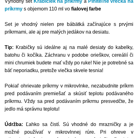
Výhodný set
Krabičiek na príkrmy
a
Plniteľné vrecká na
príkrmy
s objemom 110 ml vo
fialovej farbe
Set je vhodný nielen pre bábätká začínajúce s prvými
príkrmami, ale aj pre malých jedákov na desiatu.
Tip:
Krabičky sú ideálne aj na malé desiaty do kabelky,
batohu či kočíka. Záchranu v podobe orieškov, cereálií či
mini chrumiek budete mať vždy po ruke! Nie je potrebné sa
báť neporiadku, pretože viečka skvele tesnia!
Pokiaľ ohrievate príkrmy v mikrovlnke, nezabudnite príkrm
pred podávaním premiešať a skúsiť teplotu podávaného
príkrmu. Vždy sa pred podávaním príkrmu presvedčte, že
jedlo má správnu teplotu!
Údržba:
Ľahko sa čistí. Sú vhodné do mrazničky a je
možné používať v mikrovlnnej rúre. Pri ohreve v