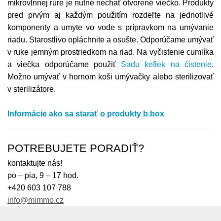
mikrovlnnej rúre je nutné nechať otvorené viečko. Produkty
pred prvým aj každým použitím rozdeľte na jednotlivé
komponenty a umyte vo vode s prípravkom na umývanie
riadu. Starostlivo opláchnite a osušte. Odporúčame umývať
v ruke jemným prostriedkom na riad. Na vyčistenie cumlíka
a viečka odporúčame použiť
Sadu kefiek na čistenie
.
Možno umývať v hornom koši umývačky alebo sterilizovať
v sterilizátore.
Informácie ako sa starať o produkty b.box
POTREBUJETE PORADIŤ?
kontaktujte nás!
po – pia, 9 – 17 hod.
+420 603 107 788
info@mimmo.cz