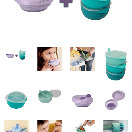
Misky, príbory
Skladovanie potravín
Výbava na príkrmy
Detské nože a krájače