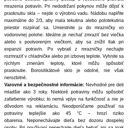
mrazenia potravín. Pri nedodržaní pokynov môže dôjsť k
prasknutiu skla – nejde o výrobnú vadu. Nádobu naplňte
maximálne do 2/3, aby mala tekutina alebo polotekutina
priestor rozpínať sa. Umiestnite ju do mrazničky vo
vodorovnej polohe. Ideálne je nechať zmraziť bez viečka
alebo s pootvoreným viečkom, aby sa znížil tlak pri
expanzii potravín. Po vybratí z mrazničky nechajte
rozmraziť v chladničke alebo pri izbovej teplote. Vyhnite sa
rýchlym zmenám teploty, ktoré môžu spôsobiť
prasknutie. Borosilikátové sklo je odolné, nie však
nerozbitné.
Varovné a bezpečnostné informácie:
Nevhodné pre deti
mladšie ako 3 roky. Niektoré potraviny môžu spôsobiť
zafarbenie výrobku; to nemá vplyv na funkčnosť a nie je
dôvodom na reklamáciu. Neodporúčame používať na
potraviny teplejšie ako 45 °C – hrozí riziko
obarenia. Neponechávajte dieťa bez dozoru dospelej
osoby. Pri používaní nenechajte dieťa behať ani sa inak