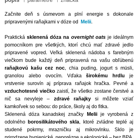
Začnite deň s úsmevom a plní energie s dokonale
pripravenými raňajkami v dóze od
Melii
.
Praktická
sklenená dóza na
overnight oats
je ideálnym
pomocníkom pre všetkých, ktorí chcú mať zdravé jedlo
pripravené vopred. Veľká sklenená nádoba s farebným
viečkom bude každý deň pripravená na vašu obľúbenú
raňajkovú kašu cez noc
, chia puding, jogurt s müsli,
granolou alebo ovocím. Vďaka
širokému hrdlu
je
vrstvenie surovín aj príprava raňajok hračka. Pevné a
vzduchotesné viečko
zaistí, že všetko zostane čerstvé a
nič sa nevyleje –
zdravé raňajky
si môžete vziať
kamkoľvek so sebou: do práce, školy aj do fitka.
Sklenená dóza kanadskej značky
Melii
je vyrobená z
odolného
borosilikátového skla
, ktoré zvládne teplé aj
studené pokrmy, mrazničku aj mikrovlnku. Sklo je
prirodzene hygienické, neporézne a ekologické – bez BPA,