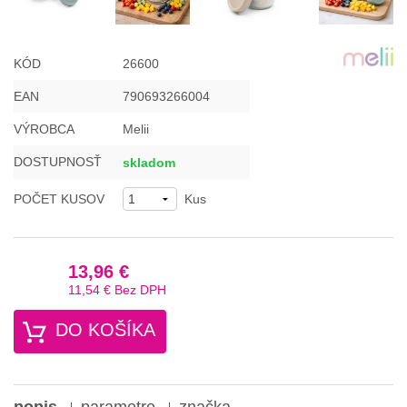
KÓD
26600
EAN
790693266004
VÝROBCA
Melii
DOSTUPNOSŤ
skladom
POČET KUSOV
Kus
13,96 €
11,54 €
Bez DPH
DO KOŠÍKA
popis
parametre
značka