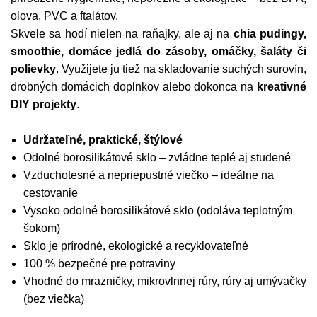
olova, PVC a ftalátov.
Skvele sa hodí nielen na raňajky, ale aj na
chia pudingy,
smoothie, domáce jedlá do zásoby, omáčky, šaláty či
polievky
. Využijete ju tiež na skladovanie suchých surovín,
drobných domácich doplnkov alebo dokonca na
kreativné
DIY projekty
.
Udržateľné, praktické, štýlové
Odolné borosilikátové sklo – zvládne teplé aj studené
Vzduchotesné a nepriepustné viečko – ideálne na
cestovanie
Vysoko odolné borosilikátové sklo (odoláva teplotným
šokom)
Sklo je prírodné, ekologické a recyklovateľné
100 % bezpečné pre potraviny
Vhodné do mrazničky, mikrovlnnej rúry, rúry aj umývačky
(bez viečka)