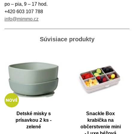
po – pia, 9 – 17 hod.
+420 603 107 788
info@mimmo.cz
Súvisiace produkty
Detské misky s
Snackle Box
prísavkou 2 ks -
krabička na
zelené
občerstvenie mini
- Luxe béžová