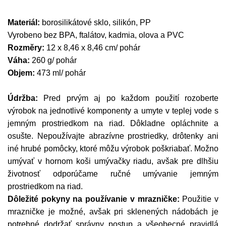
Materiál:
borosilikátové sklo, silikón, PP
Vyrobeno bez BPA, ftalátov, kadmia, olova a PVC
Rozměry:
12 x 8,46 x 8,46 cm/ pohár
Váha:
260 g/ pohár
Objem:
473 ml/ pohár
Údržba:
Pred prvým aj po každom použití rozoberte
výrobok na jednotlivé komponenty a umyte v teplej vode s
jemným prostriedkom na riad. Dôkladne opláchnite a
osušte. Nepoužívajte abrazívne prostriedky, drôtenky ani
iné hrubé pomôcky, ktoré môžu výrobok poškriabať. Možno
umývať v hornom koši umývačky riadu, avšak pre dlhšiu
životnosť odporúčame ručné umývanie jemným
prostriedkom na riad.
Dôležité pokyny na používanie v mrazničke:
Použitie v
mrazničke je možné, avšak pri sklenených nádobách je
potrebné dodržať správny postup a všeobecné pravidlá