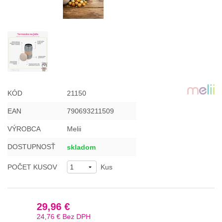
KÓD
21150
EAN
790693211509
VÝROBCA
Melii
DOSTUPNOSŤ
skladom
POČET KUSOV
Kus
29,96 €
24,76 €
Bez DPH