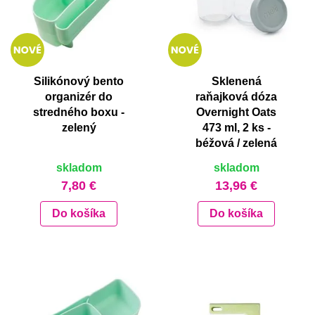
Silikónový bento
Sklenená
organizér do
raňajková dóza
stredného boxu -
Overnight Oats
zelený
473 ml, 2 ks -
béžová / zelená
skladom
skladom
7,80 €
13,96 €
Do košíka
Do košíka