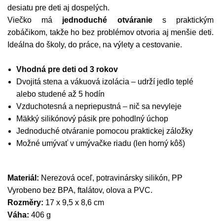
desiatu pre deti aj dospelých.
Viečko má
jednoduché otváranie
s praktickým
zobáčikom, takže ho bez problémov otvoria aj menšie deti.
Ideálna do školy, do práce, na výlety a cestovanie.
Vhodná pre deti od 3 rokov
Dvojitá stena a vákuová izolácia – udrží jedlo teplé
alebo studené až 5 hodín
Vzduchotesná a nepriepustná – nič sa nevyleje
Mäkký silikónový pásik pre pohodlný úchop
Jednoduché otváranie pomocou praktickej záložky
Možné umývať v umývačke riadu (len horný kôš)
Materiál:
Nerezová oceľ, potravinársky silikón, PP
Vyrobeno bez BPA, ftalátov, olova a PVC.
Rozměry:
17 x 9,5 x 8,6 cm
Váha:
406 g