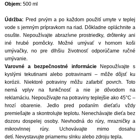
Objem:
500 ml
Údržba:
Pred prvým a po každom použití umyte v teplej
vode s jemným prípravkom na riad. Dôkladne opláchnite a
osušte. Nepoužívajte abrazívne prostriedky, drôtenky ani
iné hrubé pomôcky. Možné umývať v hornom koši
umývačky, no pre dlhšiu životnosť odporúčame ručné
umývanie.
Varovné a bezpečnostné informácie
Nepoužívajte s
kyslými tekutinami alebo potravinami – môže dôjsť ku
korózii. Niektoré potraviny môžu zafarbiť povrch. Toto
nemá vplyv na funkčnosť a nie je dôvodom na
reklamáciu. Nepoužívajte na potraviny teplejšie ako 45°C –
hrozí obarenie. Jedlo pred podaním dieťaťu vždy
premiešajte a skontrolujte teplotu. Nenechávajte dieťa bez
dozoru dospelej osoby. Nevhodná do rúry, mrazničky a
mikrovlnnej rúry. Uchovávajte mimo dosahu
detí. Nevystavujte priamemu slnku alebo zdroju tepla.