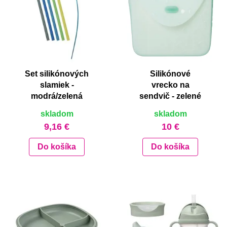
Set silikónových
Silikónové
slamiek -
vrecko na
modrá/zelená
sendvič - zelené
skladom
skladom
9,16 €
10 €
Do košíka
Do košíka