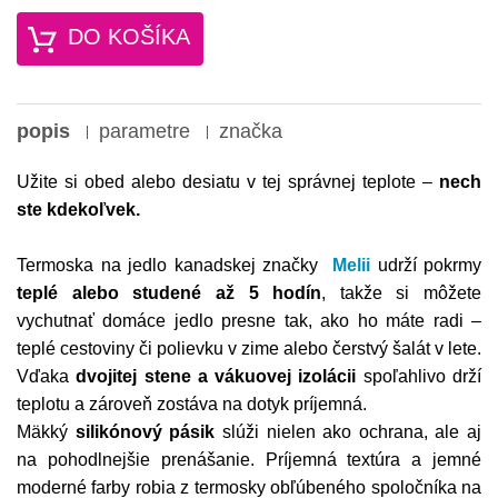
DO KOŠÍKA
popis
parametre
značka
Užite si obed alebo desiatu v tej správnej teplote –
nech
ste kdekoľvek.
Termoska na jedlo kanadskej značky
Melii
udrží pokrmy
teplé alebo studené až
5 hodín
, takže si môžete
vychutnať domáce jedlo presne tak, ako ho máte radi –
teplé cestoviny či polievku v zime alebo čerstvý šalát v lete.
Vďaka
dvojitej stene a vákuovej izolácii
spoľahlivo drží
teplotu a zároveň zostáva na dotyk príjemná.
Mäkký
silikónový pásik
slúži nielen ako ochrana, ale aj
na pohodlnejšie prenášanie. Príjemná textúra a jemné
moderné farby robia z termosky obľúbeného spoločníka na