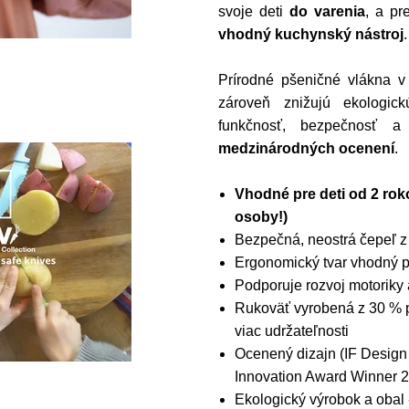
svoje deti
do varenia
, a pr
vhodný kuchynský nástroj
.
Prírodné pšeničné vlákna v
zároveň znižujú ekologi
funkčnosť, bezpečnosť a
medzinárodných ocenení
.
Vhodné pre deti od 2 ro
osoby!)
Bezpečná, neostrá čepeľ z
Ergonomický tvar vhodný p
Podporuje rozvoj motoriky 
Rukoväť vyrobená z 30 % p
viac udržateľnosti
Ocenený dizajn (IF Desig
Innovation Award Winner 
Ekologický výrobok a obal 