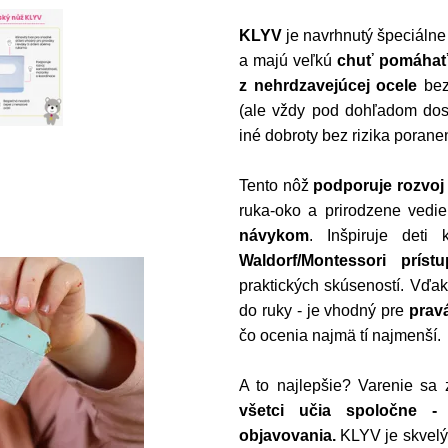
KLYV
je navrhnutý špeciálne
a majú veľkú
chuť pomáha
z nehrdzavejúcej ocele
bez
(ale vždy pod dohľadom dosp
iné dobroty bez rizika porane
Tento nôž
podporuje rozvoj 
ruka-oko a prirodzene vedie
návykom
. Inšpiruje deti
Waldorf/Montessori prístu
praktických skúseností. Vďa
do ruky - je vhodný pre
prav
čo ocenia najmä tí najmenší.
A to najlepšie? Varenie sa
všetci učia spoločne -
objavovania.
KLYV je skvelý 