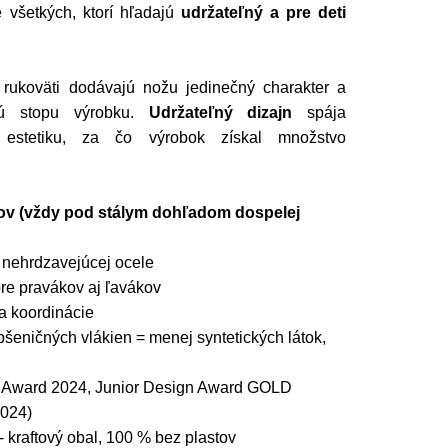
e všetkých, ktorí hľadajú
udržateľný a pre deti
 rukoväti dodávajú nožu jedinečný charakter a
ckú stopu výrobku.
Udržateľný dizajn
spája
 estetiku, za čo výrobok získal množstvo
kov (vždy pod stálym dohľadom dospelej
 nehrdzavejúcej ocele
re pravákov aj ľavákov
a koordinácie
šeničných vlákien = menej syntetických látok,
n Award 2024, Junior Design Award GOLD
2024)
- kraftový obal, 100 % bez plastov