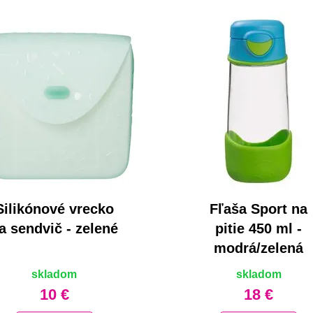
Silikónové vrecko
Fľaša Sport na
a sendvič - zelené
pitie 450 ml -
modrá/zelená
skladom
skladom
10 €
18 €