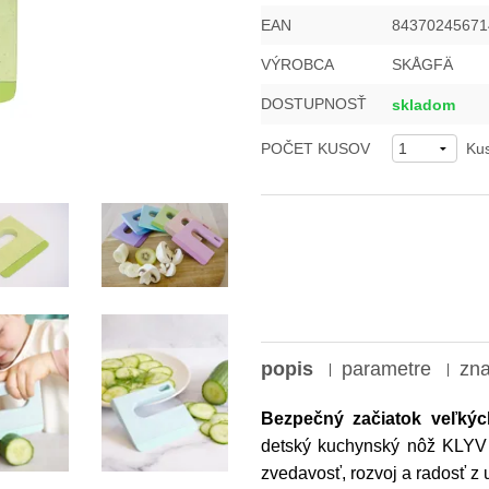
EAN
84370245671
VÝROBCA
SKÅGFÄ
DOSTUPNOSŤ
skladom
POČET KUSOV
Ku
popis
parametre
zn
Bezpečný začiatok veľkýc
detský kuchynský nôž KLY
zvedavosť, rozvoj a radosť z 