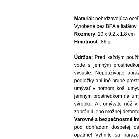
Materiál:
nehrdzavejúca oceľ,
Vyrobené bez BPA a ftalátov
Rozmery
: 10 x 9,2 x 1,8 cm
Hmotnosť
: 86 g
Údržba:
Pred každým použit
vode s jemným prostriedko
vysušte. Nepoužívajte abra
podložky ani iné hrubé prost
umývať v hornom koši umýv
jemným prostriedkom na umýv
výrobku. Ak umývate nôž v 
zabránili jeho možnej deformá
Varovné a bezpečnostné in
pod dohľadom dospelej oso
opatrne! Vyhnite sa náraz