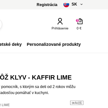
SK
Registrácia
čeština
0
slovenčina
Prihlásenie
0 €
Kč - CZK
etské deky
Personalizované produkty
€ - EUR
Ž KLYV - KAFFIR LIME
 pomocník, s ktorým sa deti od 2 rokov môžu
 radosťou pomáhať v kuchyni.
 LIME