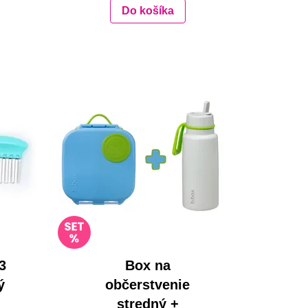
Do košíka
3
Box na
ý
občerstvenie
stredný +