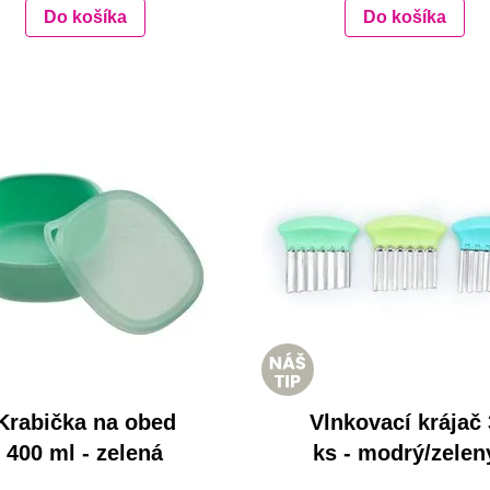
Do košíka
Do košíka
Krabička na obed
Vlnkovací krájač 
400 ml - zelená
ks - modrý/zelen