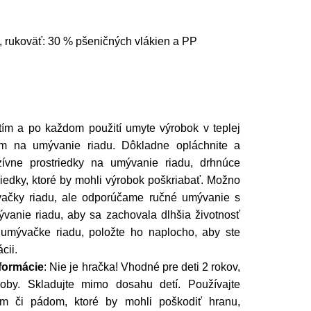
 rukoväť: 30 % pšeničných vlákien a PP
ím a po každom použití umyte výrobok v teplej
m na umývanie riadu. Dôkladne opláchnite a
zívne prostriedky na umývanie riadu, drhnúce
riedky, ktoré by mohli výrobok poškriabať. Možno
ačky riadu, ale odporúčame ručné umývanie s
anie riadu, aby sa zachovala dlhšia životnosť
umývačke riadu, položte ho naplocho, aby ste
cii.
formácie
:
Nie je hračka! Vhodné pre deti 2 rokov,
by. Skladujte mimo dosahu detí. Používajte
om či pádom, ktoré by mohli poškodiť hranu,