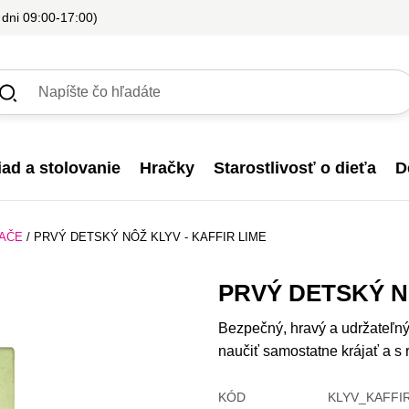
 dni 09:00-17:00)
iad a stolovanie
Hračky
Starostlivosť o dieťa
D
JAČE
/
PRVÝ DETSKÝ NÔŽ KLYV - KAFFIR LIME
PRVÝ DETSKÝ NÔ
Bezpečný, hravý a udržateľný
naučiť samostatne krájať a s
KÓD
KLYV_KAFFIR