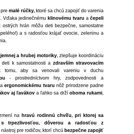
 pre
malé rúčky,
ktoré sa chcú zapojiť do varenia
ť
. Vďaka jedinečnému
klinovému tvaru
a
čepeli
 ostrých hrán môžu deti bezpečne, samostatne
elého!) a s radosťou krájať ovocie, zeleninu a
nia.
jemnej a hrubej motoriky
, zlepšuje koordináciu
 deti k samostatnosti a
zdravším stravovacím
 k tomu, aby sa venovali vareniu v duchu
pu
- prostredníctvom hry, zodpovednosti a
ka
ergonomickému tvaru
nôž prirodzene padne
ákov aj ľavákov
a ľahko sa drží
oboma rukami
,
 zmení na
hravú rodinnú chvíľu, pri ktorej sa
 s trpezlivosťou, dôverou a radosťou z
nástroj pre rodičov, ktorí chcú
bezpečne zapojiť