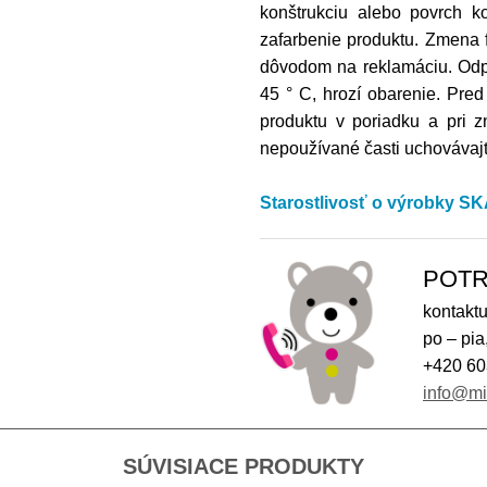
konštrukciu alebo povrch ko
zafarbenie produktu. Zmena 
dôvodom na reklamáciu. Odpo
45 ° C, hrozí obarenie. Pred
produktu v poriadku a pri z
nepoužívané časti uchovávajt
Starostlivosť o výrobky 
POTR
kontaktu
po – pia
+420 60
info@m
SÚVISIACE PRODUKTY