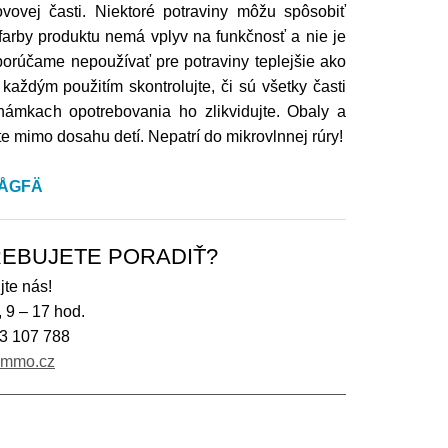
vovej časti. Niektoré potraviny môžu spôsobiť
farby produktu nemá vplyv na funkčnosť a nie je
rúčame nepoužívať pre potraviny teplejšie ako
 každým použitím skontrolujte, či sú všetky časti
námkach opotrebovania ho zlikvidujte. Obaly a
e mimo dosahu detí. Nepatrí do mikrovlnnej rúry!
SKÅGFÄ
EBUJETE PORADIŤ?
jte nás!
, 9 – 17 hod.
3 107 788
immo.cz