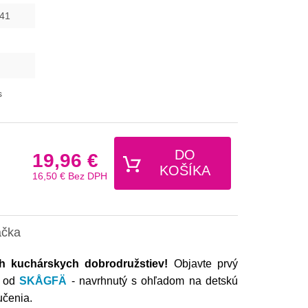
41
s
DO
19,96 €
KOŠÍKA
16,50 €
Bez DPH
ačka
h kuchárskych dobrodružstiev!
Objavte prvý
V od
SKÅGFÄ
- navrhnutý s ohľadom na detskú
učenia.