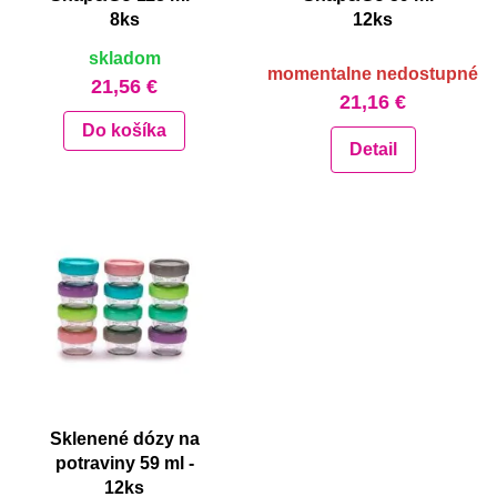
8ks
12ks
skladom
momentalne nedostupné
21,56 €
21,16 €
Do košíka
Detail
Sklenené dózy na
potraviny 59 ml -
12ks