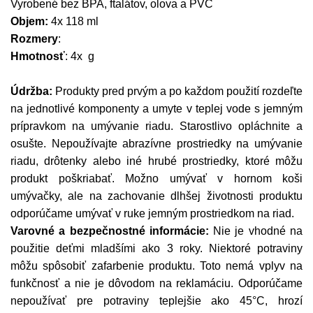
Vyrobené bez BPA, ftalátov, olova a PVC
Objem:
4x 118 ml
Rozmery
:
Hmotnosť
: 4x g
Údržba:
Produkty pred prvým a po každom použití rozdeľte
na jednotlivé komponenty a umyte v teplej vode s jemným
prípravkom na umývanie riadu. Starostlivo opláchnite a
osušte. Nepoužívajte abrazívne prostriedky na umývanie
riadu, drôtenky alebo iné hrubé prostriedky, ktoré môžu
produkt poškriabať. Možno umývať v hornom koši
umývačky, ale na zachovanie dlhšej životnosti produktu
odporúčame umývať v ruke jemným prostriedkom na riad.
Varovné a bezpečnostné informácie:
Nie je vhodné na
použitie deťmi mladšími ako 3 roky. Niektoré potraviny
môžu spôsobiť zafarbenie produktu. Toto nemá vplyv na
funkčnosť a nie je dôvodom na reklamáciu. Odporúčame
nepoužívať pre potraviny teplejšie ako 45°C, hrozí