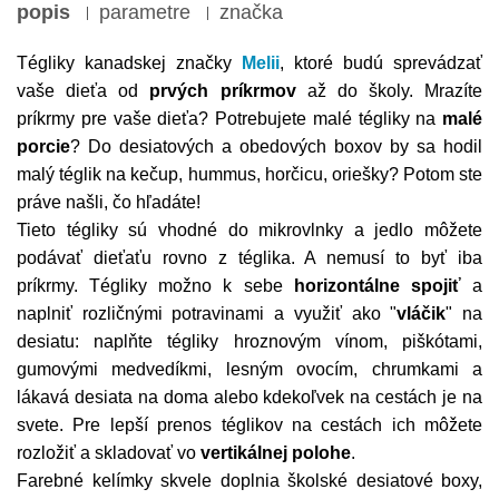
popis
parametre
značka
Tégliky kanadskej značky
Melii
, ktoré budú sprevádzať
vaše dieťa od
prvých príkrmov
až do školy. Mrazíte
príkrmy pre vaše dieťa? Potrebujete malé tégliky na
malé
porcie
? Do desiatových a obedových boxov by sa hodil
malý téglik na kečup, hummus, horčicu, oriešky? Potom ste
práve našli, čo hľadáte!
Tieto tégliky sú vhodné do mikrovlnky a jedlo môžete
podávať dieťaťu rovno z téglika. A nemusí to byť iba
príkrmy. Tégliky možno k sebe
horizontálne spojiť
a
naplniť rozličnými potravinami a využiť ako "
vláčik
" na
desiatu: naplňte tégliky hroznovým vínom, piškótami,
gumovými medvedíkmi, lesným ovocím, chrumkami a
lákavá desiata na doma alebo kdekoľvek na cestách je na
svete. Pre lepší prenos téglikov na cestách ich môžete
rozložiť a skladovať vo
vertikálnej polohe
.
Farebné kelímky skvele doplnia školské desiatové boxy,