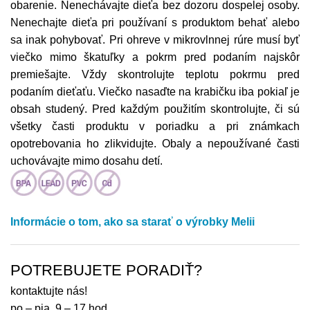
obarenie. Nenechávajte dieťa bez dozoru dospelej osoby.
Nenechajte dieťa pri používaní s produktom behať alebo
sa inak pohybovať. Pri ohreve v mikrovlnnej rúre musí byť
viečko mimo škatuľky a pokrm pred podaním najskôr
premiešajte. Vždy skontrolujte teplotu pokrmu pred
podaním dieťaťu. Viečko nasaďte na krabičku iba pokiaľ je
obsah studený. Pred každým použitím skontrolujte, či sú
všetky časti produktu v poriadku a pri známkach
opotrebovania ho zlikvidujte. Obaly a nepoužívané časti
uchovávajte mimo dosahu detí.
Informácie o tom, ako sa starať o výrobky Melii
POTREBUJETE PORADIŤ?
kontaktujte nás!
po – pia, 9 – 17 hod.