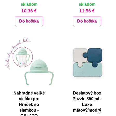
skladom
skladom
10,36 €
11,56 €
Do košíka
Do košíka
Náhradné veľké
Desiatový box
viečko pre
Puzzle 850 ml -
Hrnček so
Luxe
slamkou -
mätový/modrý
GELATO