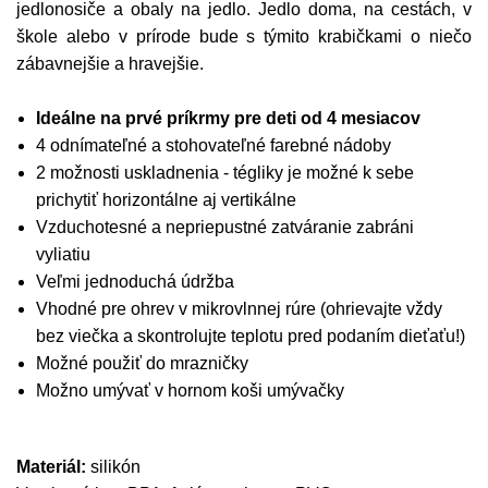
jedlonosiče a obaly na jedlo. Jedlo doma, na cestách, v
škole alebo v prírode bude s týmito krabičkami o niečo
zábavnejšie a hravejšie.
Ideálne na prvé príkrmy pre deti od 4 mesiacov
4 odnímateľné a stohovateľné farebné nádoby
2 možnosti uskladnenia - tégliky je možné k sebe
prichytiť horizontálne aj vertikálne
Vzduchotesné a nepriepustné zatváranie zabráni
vyliatiu
Veľmi jednoduchá údržba
Vhodné pre ohrev v mikrovlnnej rúre (ohrievajte vždy
bez viečka a skontrolujte teplotu pred podaním dieťaťu!)
Možné použiť do mrazničky
Možno umývať v hornom koši umývačky
Materiál:
silikón