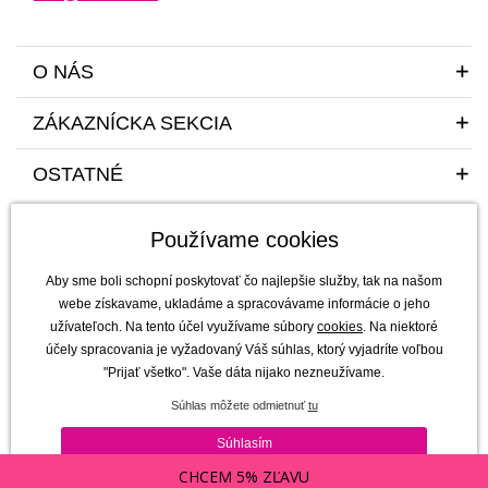
O NÁS
ZÁKAZNÍCKA SEKCIA
OSTATNÉ
Používame cookies
Aby sme boli schopní poskytovať čo najlepšie služby, tak na našom
webe získavame, ukladáme a spracovávame informácie o jeho
užívateľoch. Na tento účel využívame súbory
cookies
. Na niektoré
Sme tu pre vás a vaše deti s radosťou a mim(m)oriadnou starostlivosťou od
účely spracovania je vyžadovaný Váš súhlas, ktorý vyjadríte voľbou
roku 2011
"Prijať všetko". Vaše dáta nijako nezneužívame.
mimmo s.r.o. - výhradný dovozca a distribútor značiek b.box, Jellystone
Súhlas môžete odmietnuť
tu
Designs, Melii a SKÅGFÄ pre ČR a Slovensko
Copyright © 2011-2026 mimmo s.r.o. |
Všetky práva vyhradené | technicky
Súhlasím
zaisťuje
Simplia s.r.o.
CHCEM 5% ZĽAVU