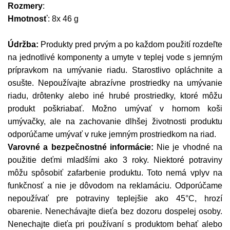
Rozmery
:
Hmotnosť
: 8x 46 g
Údržba:
Produkty pred prvým a po každom použití rozdeľte
na jednotlivé komponenty a umyte v teplej vode s jemným
prípravkom na umývanie riadu. Starostlivo opláchnite a
osušte. Nepoužívajte abrazívne prostriedky na umývanie
riadu, drôtenky alebo iné hrubé prostriedky, ktoré môžu
produkt poškriabať. Možno umývať v hornom koši
umývačky, ale na zachovanie dlhšej životnosti produktu
odporúčame umývať v ruke jemným prostriedkom na riad.
Varovné a bezpečnostné informácie:
Nie je vhodné na
použitie deťmi mladšími ako 3 roky. Niektoré potraviny
môžu spôsobiť zafarbenie produktu. Toto nemá vplyv na
funkčnosť a nie je dôvodom na reklamáciu. Odporúčame
nepoužívať pre potraviny teplejšie ako 45°C, hrozí
obarenie. Nenechávajte dieťa bez dozoru dospelej osoby.
Nenechajte dieťa pri používaní s produktom behať alebo