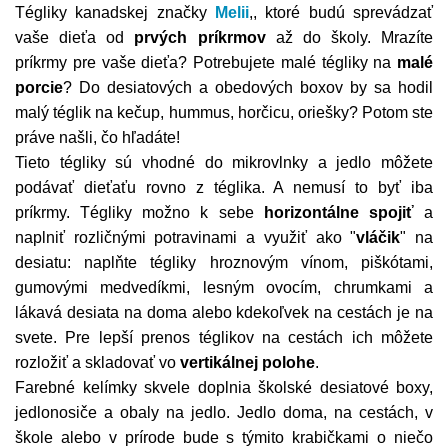
Tégliky kanadskej značky
Melii
,, ktoré budú sprevádzať
vaše dieťa od
prvých príkrmov
až do školy. Mrazíte
príkrmy pre vaše dieťa? Potrebujete malé tégliky na
malé
porcie
? Do desiatových a obedových boxov by sa hodil
malý téglik na kečup, hummus, horčicu, oriešky? Potom ste
práve našli, čo hľadáte!
Tieto tégliky sú vhodné do mikrovlnky a jedlo môžete
podávať dieťaťu rovno z téglika. A nemusí to byť iba
príkrmy. Tégliky možno k sebe
horizontálne spojiť
a
naplniť rozličnými potravinami a využiť ako "
vláčik
" na
desiatu: naplňte tégliky hroznovým vínom, piškótami,
gumovými medvedíkmi, lesným ovocím, chrumkami a
lákavá desiata na doma alebo kdekoľvek na cestách je na
svete. Pre lepší prenos téglikov na cestách ich môžete
rozložiť a skladovať vo
vertikálnej polohe
.
Farebné kelímky skvele doplnia školské desiatové boxy,
jedlonosiče a obaly na jedlo. Jedlo doma, na cestách, v
škole alebo v prírode bude s týmito krabičkami o niečo