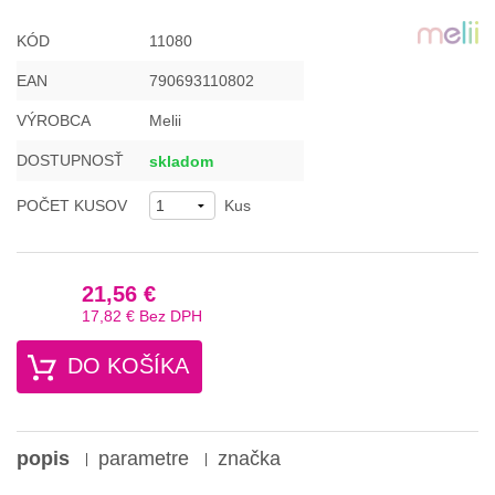
KÓD
11080
EAN
790693110802
VÝROBCA
Melii
DOSTUPNOSŤ
skladom
POČET KUSOV
Kus
21,56 €
17,82 €
Bez DPH
DO KOŠÍKA
popis
parametre
značka