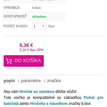
VÝROBCA
b.box
DOSTUPNOSŤ
skladom
POČET KUSOV
Kus
6,36 €
5,26 €
Bez DPH
DO KOŠÍKA
popis
parametre
značka
Aby vám
Hrnček so slamkou
dlhšie slúžil!
T
oto viečko je kompatibilné so základňou
Pohár pre
batoľatá
alebo
Hrnčeka s náustkom
značky b.box