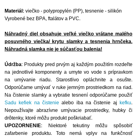
Materiál:
viečko - polypropylén (PP), tesnenie - silikón
Vyrobené bez BPA, ftalátov a PVC.
Náhradný diel obsahuje veľké viečko vrátane malého
posuvného viečka/ krytu slamky a tesnenia hrnčeka.
Náhradná slamka nie je súčasťou balenia!
Údržba
: Produkty pred prvým aj každým použitím rozdeľte
na jednotlivé komponenty a umyte vo vode s prípravkom
na umývanie riadu. Starostlivo opláchnite a osušte.
Odporúčame umývať v ruke jemným prostriedkom na riad.
Na čistenie slamky a vybratie tesnení odporúčame použiť
Sadu kefiek na čistenie
alebo iba na čistenie aj
kefku
.
Nepoužívajte abrazívne umývacie prostriedky, hubky či
drôtenky, ktoré môžu produkt poškriabať.
UPOZORNENIE
: Niektoré tekutiny môžu spôsobiť
zafarbenie produktu. Toto nemá vplyv na funkčnosť