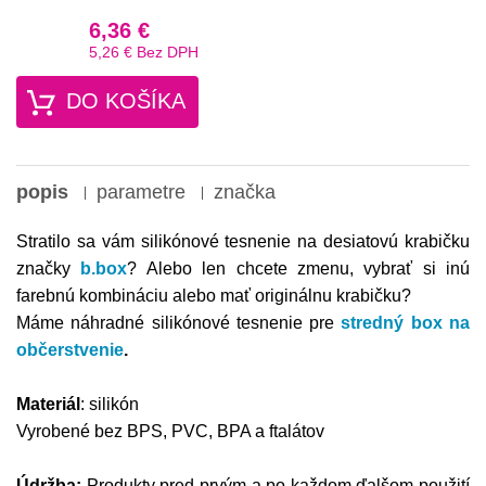
6,36 €
5,26 €
Bez DPH
DO KOŠÍKA
popis
parametre
značka
Stratilo sa vám silikónové tesnenie na desiatovú krabičku
značky
b.box
? Alebo len chcete zmenu, vybrať si inú
farebnú kombináciu alebo mať originálnu krabičku?
Máme náhradné silikónové tesnenie pre
stredný box na
občerstvenie
.
Materiál
: silikón
Vyrobené bez BPS, PVC, BPA a ftalátov
Údržba:
Produkty pred prvým a po každom ďalšom použití