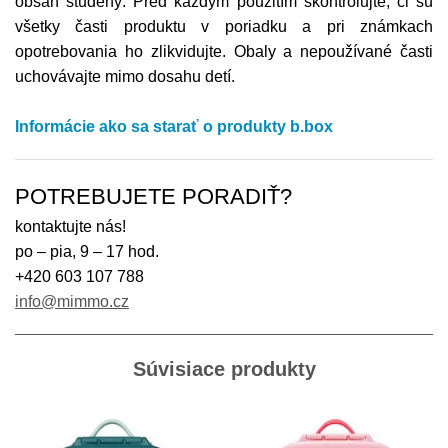
obsah studený. Pred každým použitím skontrolujte, či sú
všetky časti produktu v poriadku a pri známkach
opotrebovania ho zlikvidujte. Obaly a nepoužívané časti
uchovávajte mimo dosahu detí.
Informácie ako sa starať o produkty b.box
POTREBUJETE PORADIŤ?
kontaktujte nás!
po – pia, 9 – 17 hod.
+420 603 107 788
info@mimmo.cz
Súvisiace produkty