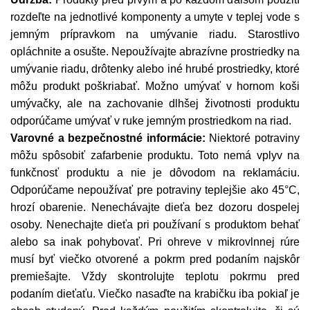
rozdeľte na jednotlivé komponenty a umyte v teplej vode s
jemným prípravkom na umývanie riadu. Starostlivo
opláchnite a osušte. Nepoužívajte abrazívne prostriedky na
umývanie riadu, drôtenky alebo iné hrubé prostriedky, ktoré
môžu produkt poškriabať. Možno umývať v hornom koši
umývačky, ale na zachovanie dlhšej životnosti produktu
odporúčame umývať v ruke jemným prostriedkom na riad.
Varovné a bezpečnostné informácie:
Niektoré potraviny
môžu spôsobiť zafarbenie produktu. Toto nemá vplyv na
funkčnosť produktu a nie je dôvodom na reklamáciu.
Odporúčame nepoužívať pre potraviny teplejšie ako 45°C,
hrozí obarenie. Nenechávajte dieťa bez dozoru dospelej
osoby. Nenechajte dieťa pri používaní s produktom behať
alebo sa inak pohybovať. Pri ohreve v mikrovlnnej rúre
musí byť viečko otvorené a pokrm pred podaním najskôr
premiešajte. Vždy skontrolujte teplotu pokrmu pred
podaním dieťaťu. Viečko nasaďte na krabičku iba pokiaľ je