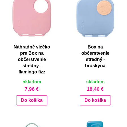
Náhradné viečko
Box na
pre Box na
občerstvenie
občerstvenie
stredný -
stredný -
broskyňa
flamingo fizz
skladom
skladom
7,96 €
18,40 €
Do košíka
Do košíka