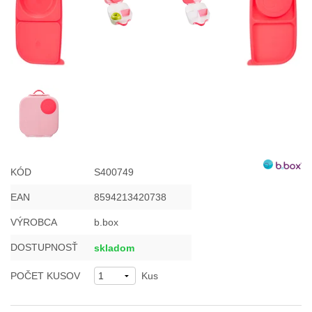
KÓD
S400749
EAN
8594213420738
VÝROBCA
b.box
DOSTUPNOSŤ
skladom
POČET KUSOV
Kus