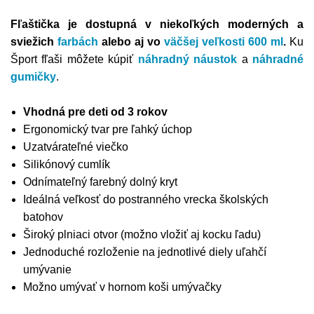
Fľaštička je dostupná v niekoľkých moderných a
sviežich
farbách
alebo aj vo
väčšej veľkosti 600 ml
.
Ku
Šport fľaši môžete kúpiť
náhradný náustok
a
náhradné
gumičky
.
Vhodná pre deti od 3 rokov
Ergonomický tvar pre ľahký úchop
Uzatvárateľné viečko
Silikónový cumlík
Odnímateľný farebný dolný kryt
Ideálná veľkosť do postranného vrecka školských
batohov
Široký plniaci otvor (možno vložiť aj kocku ľadu)
Jednoduché rozloženie na jednotlivé diely uľahčí
umývanie
Možno umývať v hornom koši umývačky