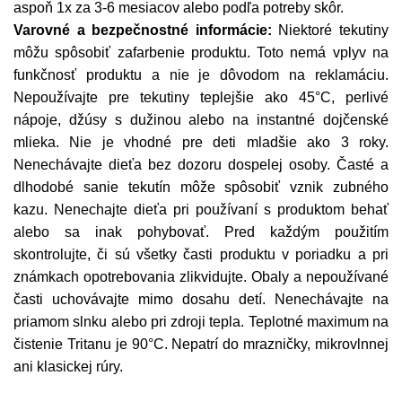
aspoň 1x za 3-6 mesiacov alebo podľa potreby skôr.
Varovné a bezpečnostné informácie:
Niektoré tekutiny
môžu spôsobiť zafarbenie produktu. Toto nemá vplyv na
funkčnosť produktu a nie je dôvodom na reklamáciu.
Nepoužívajte pre tekutiny teplejšie ako 45°C, perlivé
nápoje, džúsy s dužinou alebo na instantné dojčenské
mlieka. Nie je vhodné pre deti mladšie ako 3 roky.
Nenechávajte dieťa bez dozoru dospelej osoby. Časté a
dlhodobé sanie tekutín môže spôsobiť vznik zubného
kazu. Nenechajte dieťa pri používaní s produktom behať
alebo sa inak pohybovať. Pred každým použitím
skontrolujte, či sú všetky časti produktu v poriadku a pri
známkach opotrebovania zlikvidujte. Obaly a nepoužívané
časti uchovávajte mimo dosahu detí. Nenechávajte na
priamom slnku alebo pri zdroji tepla. Teplotné maximum na
čistenie Tritanu je 90°C. Nepatrí do mrazničky, mikrovlnnej
ani klasickej rúry.