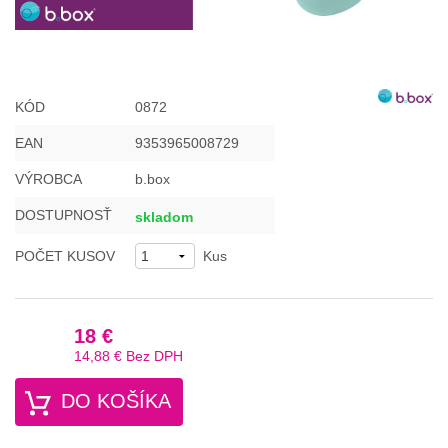
KÓD
0872
EAN
9353965008729
VÝROBCA
b.box
DOSTUPNOSŤ
skladom
POČET KUSOV
Kus
18 €
14,88 €
Bez DPH
DO KOŠÍKA