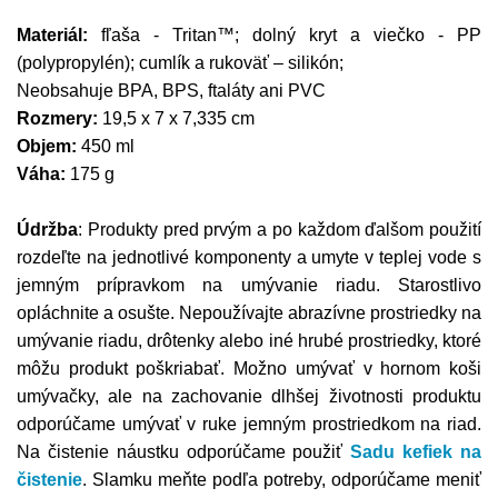
Materiál:
fľaša - Tritan™; dolný kryt a viečko - PP
(polypropylén); cumlík a rukoväť – silikón;
Neobsahuje BPA, BPS, ftaláty ani PVC
Rozmery:
19,5 x 7 x 7,335 cm
Objem:
450 ml
Váha:
175 g
Údržba
: Produkty pred prvým a po každom ďalšom použití
rozdeľte na jednotlivé komponenty a umyte v teplej vode s
jemným prípravkom na umývanie riadu. Starostlivo
opláchnite a osušte. Nepoužívajte abrazívne prostriedky na
umývanie riadu, drôtenky alebo iné hrubé prostriedky, ktoré
môžu produkt poškriabať. Možno umývať v hornom koši
umývačky, ale na zachovanie dlhšej životnosti produktu
odporúčame umývať v ruke jemným prostriedkom na riad.
Na čistenie náustku odporúčame použiť
Sadu kefiek na
čistenie
. Slamku meňte podľa potreby, odporúčame meniť