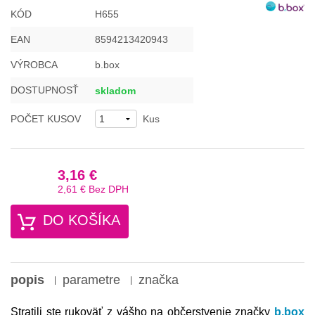
KÓD
H655
EAN
8594213420943
VÝROBCA
b.box
DOSTUPNOSŤ
skladom
POČET KUSOV
Kus
3,16 €
2,61 €
Bez DPH
DO KOŠÍKA
popis
parametre
značka
Stratili ste rukoväť z vášho na občerstvenie značky
b.box