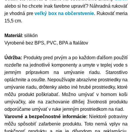
alebo si ho chcete inak farebne upraviť? Náhradná rukoväť
je vhodná pre
veľký box na občerstvenie
. Rukoväť meria
15,5 cm.
Materiál
: silikón
Vyrobené bez BPS, PVC, BPA a ftalátov
Údržba:
Produkty pred prvým a po každom ďalšom použití
rozdeľte na jednotlivé komponenty a umyte v teplej vode s
jemným prípravkom na umývanie riadu. Starostlivo
opláchnite a osušte. Nepoužívajte abrazívne prostriedky na
umývanie riadu, drôtenky alebo iné hrubé prostriedky, ktoré
môžu produkt poškriabať. Možno umývať v hornom koši
umývačky, ale na zachovanie dlhšej životnosti produktu
odporúčame umývať v ruke jemným prostriedkom na riad.
Varovné a bezpečnostné informácie:
Niektoré potraviny
môžu spôsobiť zafarbenie produktu. Toto nemá vplyv na
funkčnosť produktu a nie je dôvodom na reklamáciu.