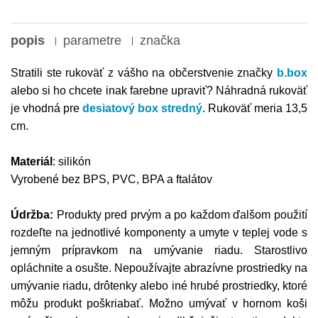
popis
parametre
značka
Stratili ste rukoväť z vášho na občerstvenie značky
b.box
alebo si ho chcete inak farebne upraviť?
Náhradná rukoväť
je vhodná pre
desiatový box stredný
. Rukoväť meria 13,5
cm.
Materiál
: silikón
Vyrobené bez BPS, PVC, BPA a ftalátov
Údržba:
Produkty pred prvým a po každom ďalšom použití
rozdeľte na jednotlivé komponenty a umyte v teplej vode s
jemným prípravkom na umývanie riadu. Starostlivo
opláchnite a osušte. Nepoužívajte abrazívne prostriedky na
umývanie riadu, drôtenky alebo iné hrubé prostriedky, ktoré
môžu produkt poškriabať. Možno umývať v hornom koši