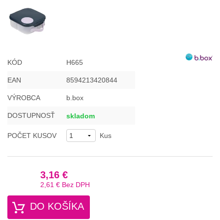
KÓD
H665
EAN
8594213420844
VÝROBCA
b.box
DOSTUPNOSŤ
skladom
POČET KUSOV
Kus
3,16 €
2,61 €
Bez DPH
DO KOŠÍKA