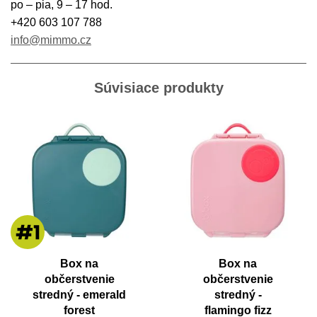
po – pia, 9 – 17 hod.
+420 603 107 788
info@mimmo.cz
Súvisiace produkty
Box na
Box na
občerstvenie
občerstvenie
stredný - emerald
stredný -
forest
flamingo fizz