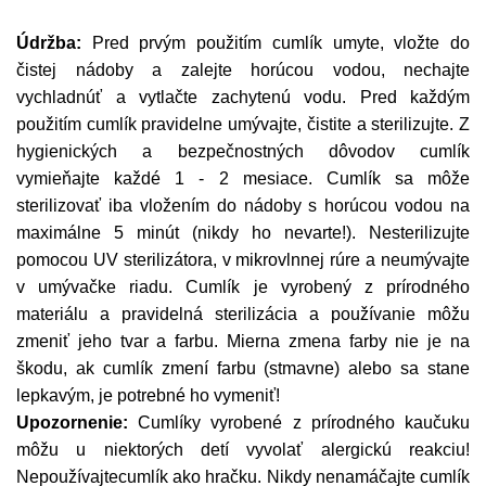
Údržba:
Pred prvým použitím cumlík umyte, vložte do
čistej nádoby a zalejte horúcou vodou, nechajte
vychladnúť a vytlačte zachytenú vodu. Pred každým
použitím cumlík pravidelne umývajte, čistite a sterilizujte. Z
hygienických a bezpečnostných dôvodov cumlík
vymieňajte každé 1 - 2 mesiace. Cumlík sa môže
sterilizovať iba vložením do nádoby s horúcou vodou na
maximálne 5 minút (nikdy ho nevarte!). Nesterilizujte
pomocou UV sterilizátora, v mikrovlnnej rúre a neumývajte
v umývačke riadu. Cumlík je vyrobený z prírodného
materiálu a pravidelná sterilizácia a používanie môžu
zmeniť jeho tvar a farbu. Mierna zmena farby nie je na
škodu, ak cumlík zmení farbu (stmavne) alebo sa stane
lepkavým, je potrebné ho vymeniť!
Upozornenie:
Cumlíky vyrobené z prírodného kaučuku
môžu u niektorých detí vyvolať alergickú reakciu!
Nepoužívajtecumlík ako hračku. Nikdy nenamáčajte cumlík