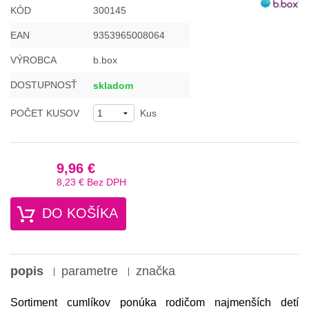
KÓD
300145
EAN
9353965008064
VÝROBCA
b.box
DOSTUPNOSŤ
skladom
POČET KUSOV
Kus
9,96 €
8,23 €
Bez DPH
DO KOŠÍKA
popis
parametre
značka
Sortiment cumlíkov ponúka rodičom
najmenších detí