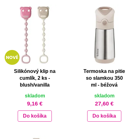
Silikónový klip na
Termoska na pitie
cumlík, 2 ks -
so slamkou 350
blush/vanilla
ml - béžová
skladom
skladom
9,16 €
27,60 €
Do košíka
Do košíka