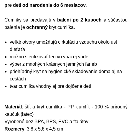
pre deti od narodenia do 6 mesiacov.
Cumlíky sa predávajú v
balení po 2 kusoch
a súčasťou
balenia je
ochranný
kryt cumlíka.
veľké otvory umožňujú cirkuláciu vzduchu okolo úst
dieťaťa
možno sterilizovať len vo vriacej vode
výber z mnohých krásnych jemných farieb
priehľadný kryt na hygienické skladovanie doma aj na
cestách
tvar cumlíka vhodný aj pre dojčené deti
Materiál
: štít a kryt cumlíka - PP, cumlík - 100 % prírodný
kaučuk (latex)
Vyrobené bez BPA, BPS, PVC a ftalátov
Rozmery
: 3,8 x 5,6 x 4,5 cm