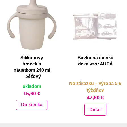
Silikónový
Bavlnená detská
hrnček s
deka vzor AUTÁ
náustkom 240 ml
- béžový
Na zákazku – výroba 5-6
skladom
týždňov
15,60 €
47,60 €
Do košíka
Detail