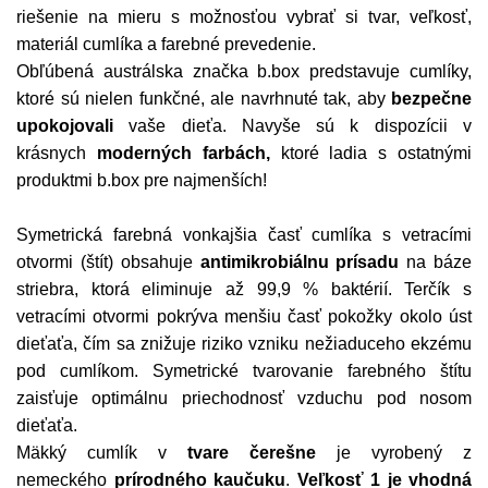
riešenie na mieru s možnosťou vybrať si tvar, veľkosť,
materiál cumlíka a farebné prevedenie.
Obľúbená austrálska značka b.box predstavuje cumlíky,
ktoré sú nielen funkčné, ale navrhnuté tak, aby
bezpečne
upokojovali
vaše dieťa. Navyše sú k dispozícii v
krásnych
moderných farbách,
ktoré ladia s ostatnými
produktmi b.box pre najmenších!
Symetrická farebná vonkajšia časť cumlíka s vetracími
otvormi (štít) obsahuje
antimikrobiálnu prísadu
na báze
striebra, ktorá eliminuje až 99,9 % baktérií. Terčík s
vetracími otvormi pokrýva menšiu časť pokožky okolo úst
dieťaťa, čím sa znižuje riziko vzniku nežiaduceho ekzému
pod cumlíkom.
Symetrické tvarovanie farebného štítu
zaisťuje optimálnu priechodnosť vzduchu pod nosom
dieťaťa.
Mäkký cumlík v
tvare čerešne
je vyrobený z
nemeckého
prírodného kaučuku
.
Veľkosť 1 je vhodná