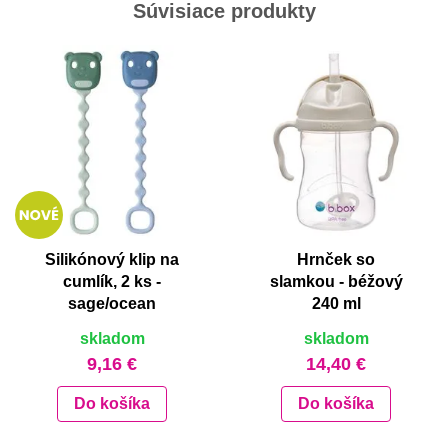
Súvisiace produkty
Silikónový klip na
Hrnček so
cumlík, 2 ks -
slamkou - béžový
sage/ocean
240 ml
skladom
skladom
9,16 €
14,40 €
Do košíka
Do košíka