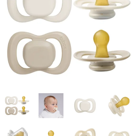
Misky, príbory
Skladovanie potravín
Výbava na príkrmy
Detské nože a krájače