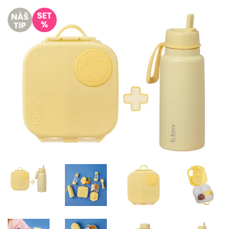
Misky, príbory
Skladovanie potravín
Výbava na príkrmy
Detské nože a krájače