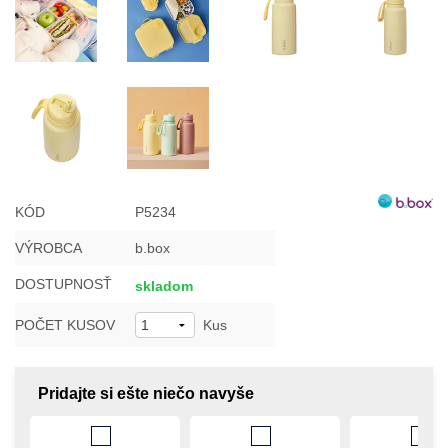
KÓD
P5234
VÝROBCA
b.box
DOSTUPNOSŤ
skladom
POČET KUSOV
Kus
Pridajte si ešte niečo navyše