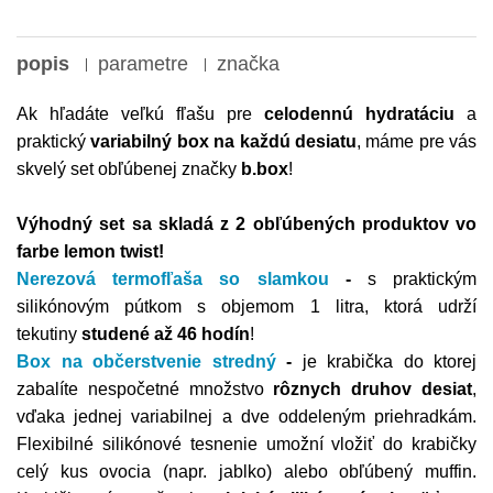
popis
parametre
značka
Ak hľadáte veľkú fľašu pre
celodennú hydratáciu
a
praktický
variabilný box na každú desiatu
, máme pre vás
skvelý set obľúbenej značky
b.box
!
Výhodný set sa skladá z 2 obľúbených produktov vo
farbe lemon twist!
Nerezová termofľaša so slamkou
-
s praktickým
silikónovým pútkom s objemom 1 litra, ktorá udrží
tekutiny
studené až 46 hodín
!
Box na občerstvenie stredný
-
je krabička do ktorej
zabalíte nespočetné množstvo
rôznych druhov desiat
,
vďaka jednej variabilnej a dve oddeleným priehradkám.
Flexibilné silikónové tesnenie umožní vložiť do krabičky
celý kus ovocia (napr. jablko) alebo obľúbený muffin.