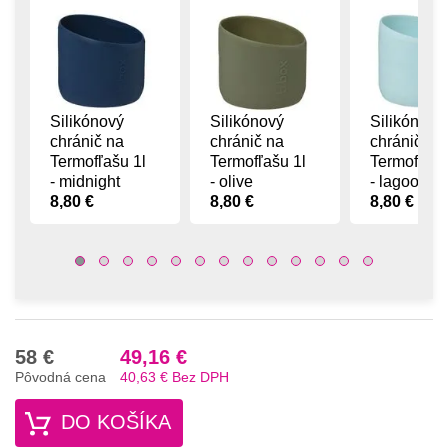
Silikónový
Silikónový
Silikónový
chránič na
chránič na
chránič na
Termofľašu 1l
Termofľašu 1l
Termofľašu
- midnight
- olive
- lagoon
8,80 €
8,80 €
8,80 €
58 €
49,16 €
Pôvodná cena
40,63 €
Bez DPH
DO KOŠÍKA