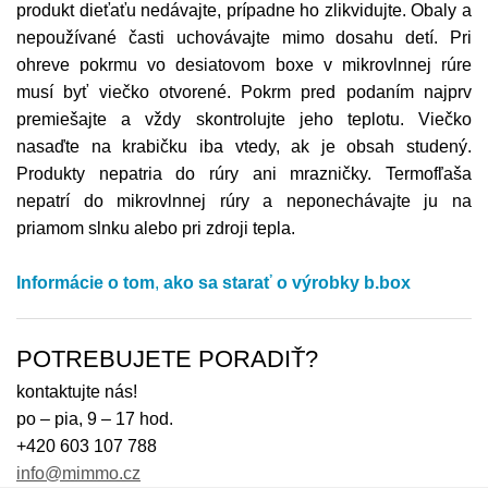
produkt dieťaťu nedávajte, prípadne ho zlikvidujte. Obaly a
nepoužívané časti uchovávajte mimo dosahu detí. Pri
ohreve pokrmu vo desiatovom boxe v mikrovlnnej rúre
musí byť viečko otvorené. Pokrm pred podaním najprv
premiešajte a vždy skontrolujte jeho teplotu. Viečko
nasaďte na krabičku iba vtedy, ak je obsah studený.
Produkty nepatria do rúry ani mrazničky. Termofľaša
nepatrí do mikrovlnnej rúry a neponechávajte ju na
priamom slnku alebo pri zdroji tepla.
Informácie o tom
,
ako sa starať o výrobky
b.box
POTREBUJETE PORADIŤ?
kontaktujte nás!
po – pia, 9 – 17 hod.
+420 603 107 788
info@mimmo.cz