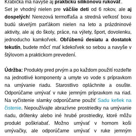
Krabička má navyše aj
praktickú silikónovú rukoväť
.
Set je vhodný nielen pre
väčšie deti
od 6 rokov, ale
aj
dospelých
! Nerezová termofľaša a stredná veľkosť boxu
budú skvelým parťákom nielen na leto a prázdninové
aktivity, ale aj do školy, práce, na výlety, šport, dovolenku,
jednoducho kamkoľvek.
Obľúbenú desiatu a dostatok
tekutín
, budete môcť mať kdekoľvek so sebou a navyše v
štýlovom a praktickom prevedení.
Údržba:
Produkty pred prvým a po každom použití rozdeľte
na jednotlivé komponenty a umyte vo vode s prípravkom
na umývanie riadu. Starostlivo opláchnite a osušte.
Odporúčame umývať v ruke jemným prípravkom na riad.
Na vyčistenie slamky odporúčame použiť
Sadu kefiek na
čistenie
. Nepoužívajte abrazívne prostriedky na umývanie
riadu, drôtenky alebo iné hrubé prostriedky, ktoré môžu
produkt poškriabať. Možno umývať v hornom koši
umývačky, ale odporúčame umývať v ruke jemným