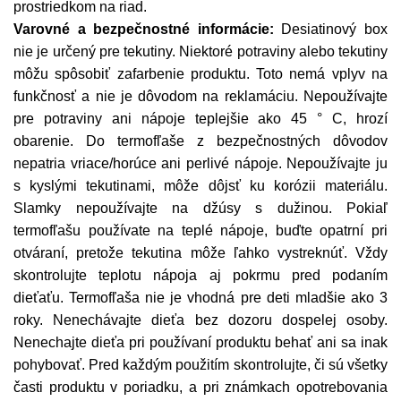
prostriedkom na riad.
Varovné a bezpečnostné informácie:
Desiatinový box
nie je určený pre tekutiny. Niektoré potraviny alebo tekutiny
môžu spôsobiť zafarbenie produktu. Toto nemá vplyv na
funkčnosť a nie je dôvodom na reklamáciu. Nepoužívajte
pre potraviny ani nápoje teplejšie ako 45 ° C, hrozí
obarenie. Do termofľaše z bezpečnostných dôvodov
nepatria vriace/horúce ani perlivé nápoje. Nepoužívajte ju
s kyslými tekutinami, môže dôjsť ku korózii materiálu.
Slamky nepoužívajte na džúsy s dužinou. Pokiaľ
termofľašu používate na teplé nápoje, buďte opatrní pri
otváraní, pretože tekutina môže ľahko vystreknúť. Vždy
skontrolujte teplotu nápoja aj pokrmu pred podaním
dieťaťu. Termofľaša nie je vhodná pre deti mladšie ako 3
roky. Nenechávajte dieťa bez dozoru dospelej osoby.
Nenechajte dieťa pri používaní produktu behať ani sa inak
pohybovať. Pred každým použitím skontrolujte, či sú všetky
časti produktu v poriadku, a pri známkach opotrebovania