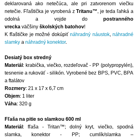
deklarovaná ako netečúca, ale pri zatvorenom viečku
netečie. Fľaštička je vyrobená z
Tritanu™
, je teda ľahká a
odolná a vojde do
postranného
vrecka
väčšiny
školských batohov
!
K fľaštičke je možné dokúpiť
náhradný náustok
,
náhradné
slamky
a
náhradný konektor
.
Desiatý box stredný
Materiál
: krabička, viečko, rozdeľovač - PP (polypropylén),
tesnenie a rukoväť - silikón. Vyrobené bez BPS, PVC, BPA
a ftalátov
Rozmery
: 21 x 17 x 6,7 cm
Objem
: 1 liter
Váha
: 320 g
Fľaša na pitie so slamkou 600 ml
Materiál
: fľaša - Tritan™; dolný kryt, viečko, spodná
slamka, konektor - PP; cumlík/slamka –