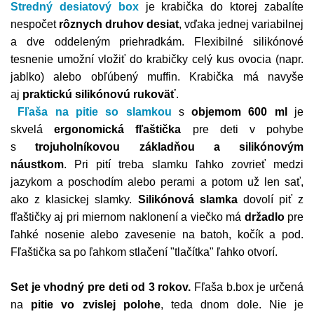
Stredný desiatový box
je krabička do ktorej zabalíte
nespočet
rôznych druhov desiat
, vďaka jednej variabilnej
a dve oddeleným priehradkám. Flexibilné silikónové
tesnenie umožní vložiť do krabičky celý kus ovocia (napr.
jablko) alebo obľúbený muffin. Krabička má navyše
aj
praktickú silikónovú rukoväť
.
Fľaša na pitie so slamkou
s
objemom 600 ml
je
skvelá
ergonomická fľaštička
pre deti v pohybe
s
trojuholníkovou základňou a silikónovým
náustkom
.
Pri pití treba slamku ľahko zovrieť medzi
jazykom a poschodím alebo perami a potom už len sať,
ako z klasickej slamky.
Silikónová slamka
dovolí piť z
fľaštičky aj pri miernom naklonení a viečko má
držadlo
pre
ľahké nosenie alebo zavesenie na batoh, kočík a pod.
Fľaštička sa po ľahkom stlačení "tlačítka" ľahko otvorí.
Set je vhodný pre deti od 3 rokov.
Fľaša b.box je určená
na
pitie vo zvislej polohe
, teda dnom dole. Nie je