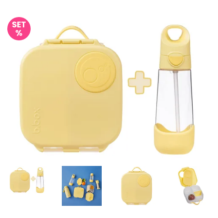
Misky, príbory
Skladovanie potravín
Výbava na príkrmy
Detské nože a krájače