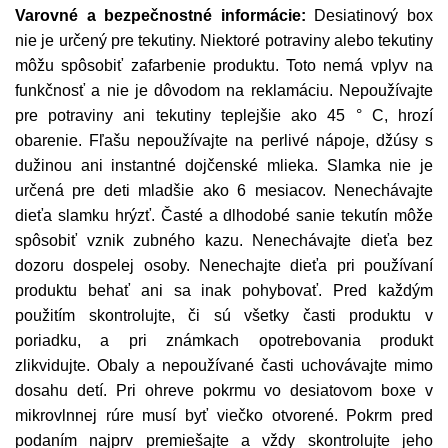
Varovné a bezpečnostné informácie:
Desiatinový box
nie je určený pre tekutiny. Niektoré potraviny alebo tekutiny
môžu spôsobiť zafarbenie produktu. Toto nemá vplyv na
funkčnosť a nie je dôvodom na reklamáciu. Nepoužívajte
pre potraviny ani tekutiny teplejšie ako 45 ° C, hrozí
obarenie. Fľašu nepoužívajte na perlivé nápoje, džúsy s
dužinou ani instantné dojčenské mlieka. Slamka nie je
určená pre deti mladšie ako 6 mesiacov. Nenechávajte
dieťa slamku hrýzť. Časté a dlhodobé sanie tekutín môže
spôsobiť vznik zubného kazu. Nenechávajte dieťa bez
dozoru dospelej osoby. Nenechajte dieťa pri používaní
produktu behať ani sa inak pohybovať. Pred každým
použitím skontrolujte, či sú všetky časti produktu v
poriadku, a pri známkach opotrebovania produkt
zlikvidujte. Obaly a nepoužívané časti uchovávajte mimo
dosahu detí. Pri ohreve pokrmu vo desiatovom boxe v
mikrovlnnej rúre musí byť viečko otvorené. Pokrm pred
podaním najprv premiešajte a vždy skontrolujte jeho