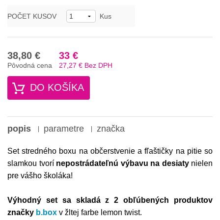
POČET KUSOV
Kus
38,80 €
33 €
Pôvodná cena
27,27 €
Bez DPH
DO KOŠÍKA
popis
parametre
značka
Set stredného boxu na občerstvenie a fľaštičky na pitie so
slamkou tvorí
nepostrádateľnú výbavu na desiaty
nielen
pre vášho školáka!
Výhodný set sa skladá z 2 obľúbených produktov
značky
b.box
v žltej farbe lemon twist
.