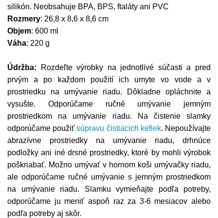
silikón. Neobsahuje BPA, BPS, ftaláty ani PVC
Rozmery
: 26,8 x 8,6 x 8,6 cm
Objem
: 600 ml
Váha
: 220 g
Údržba:
Rozdeľte výrobky na jednotlivé súčasti a pred
prvým a po každom použití ich umyte vo vode a v
prostriedku na umývanie riadu. Dôkladne opláchnite a
vysušte. Odporúčame ručné umývanie jemným
prostriedkom na umývanie riadu. Na čistenie slamky
odporúčame použiť
súpravu čistiacich kefiek
. Nepoužívajte
abrazívne prostriedky na umývanie riadu, drhnúce
podložky ani iné drsné prostriedky, ktoré by mohli výrobok
poškriabať. Možno umývať v hornom koši umývačky riadu,
ale odporúčame ručné umývanie s jemným prostriedkom
na umývanie riadu. Slamku vymieňajte podľa potreby,
odporúčame ju meniť aspoň raz za 3-6 mesiacov alebo
podľa potreby aj skôr.