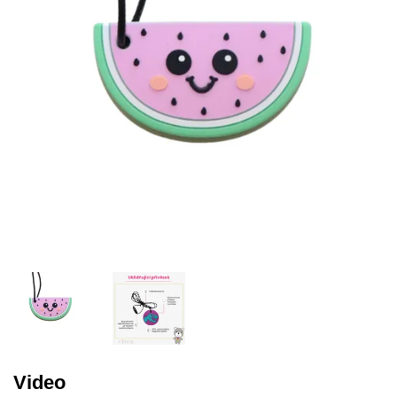
Misky, príbory
Skladovanie potravín
Výbava na príkrmy
Detské nože a krájače
Video