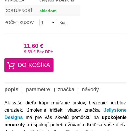
VÝROBCA
Jellystone Designs
DOSTUPNOSŤ
skladom
POČET KUSOV
Kus
11,60 €
9,59 €
Bez DPH
DO KOŠÍKA
popis
parametre
značka
návody
Ak vaše dieťa trápi cmúľanie prstov, hryzenie nechtov,
ceruziek, žmolenie tričiek, vlasov značka
Jellystone
Designs
má pre vás skvelú pomôcku na
upokojenie
nervozity
a uspokojí potrebu žuvania. Keď sa vaše dieťa