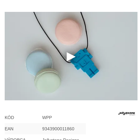
KÓD
WPP
EAN
9343900011860