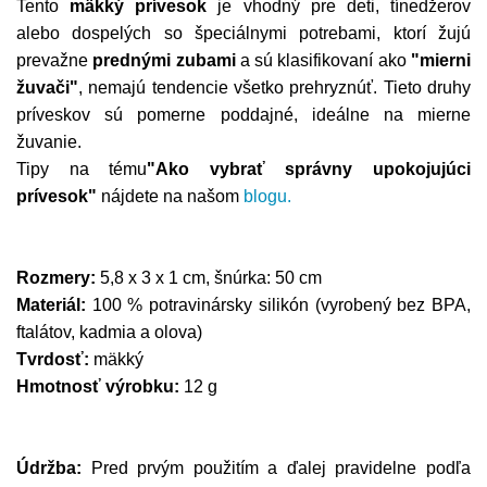
Tento
mäkký prívesok
je vhodný pre deti, tínedžerov
alebo dospelých so špeciálnymi potrebami, ktorí žujú
prevažne
prednými zubami
a sú klasifikovaní ako
"mierni
žuvači"
, nemajú tendencie všetko prehryznúť. Tieto druhy
príveskov sú pomerne poddajné, ideálne na mierne
žuvanie.
Tipy na tému
"Ako vybrať správny upokojujúci
prívesok"
nájdete na našom
blogu.
Rozmery:
5,8 x 3 x 1 cm, šnúrka: 50 cm
Materiál:
100 % potravinársky silikón (vyrobený bez BPA,
ftalátov, kadmia a olova)
Tvrdosť:
mäkký
Hmotnosť výrobku:
12 g
Údržba:
Pred prvým použitím a ďalej pravidelne podľa