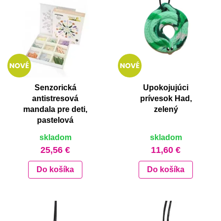
Senzorická
Upokojujúci
antistresová
prívesok Had,
mandala pre deti,
zelený
pastelová
skladom
skladom
25,56 €
11,60 €
Do košíka
Do košíka