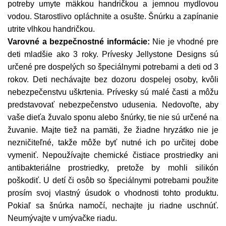
potreby umyte mäkkou handričkou a jemnou mydlovou
vodou. Starostlivo opláchnite a osušte. Šnúrku a zapínanie
utrite vlhkou handričkou.
Varovné a bezpečnostné informácie:
Nie je vhodné pre
deti mladšie ako 3 roky. Prívesky Jellystone Designs sú
určené pre dospelých so špeciálnymi potrebami a deti od 3
rokov. Deti nechávajte bez dozoru dospelej osoby, kvôli
nebezpečenstvu uškrtenia. Prívesky sú malé časti a môžu
predstavovať nebezpečenstvo udusenia. Nedovoľte, aby
vaše dieťa žuvalo sponu alebo šnúrky, tie nie sú určené na
žuvanie. Majte tiež na pamäti, že žiadne hryzátko nie je
nezničiteľné, takže môže byť nutné ich po určitej dobe
vymeniť. Nepoužívajte chemické čistiace prostriedky ani
antibakteriálne prostriedky, pretože by mohli silikón
poškodiť. U detí či osôb so špeciálnymi potrebami použite
prosím svoj vlastný úsudok o vhodnosti tohto produktu.
Pokiaľ sa šnúrka namočí, nechajte ju riadne uschnúť.
Neumývajte v umývačke riadu.