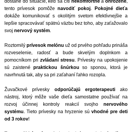
dostane do situácie, keď sa cíti
nekomfortne
a
ohrozene
,
tento prívesok pomôže
navodiť pokoj
.
Pokojné dieťa
dokáže komunikovať s okolitým svetom efektívnejšie a
lepšie spracovávať spätnú väzbu bez toho, aby zaťažovalo
svoj
nervový systém
.
Roztomilý
prívesok melónu
už od prvého pohľadu prináša
rozveselenie, radosť a bude skvelým doplnkom a
pomocníkom pri
zvládaní stresu
. Prívesky na upokojenie
sú zaistené
praktickou šnúrkou
so sponou, ktorá je
navrhnutá tak, aby sa pri zaťahaní ľahko rozopla.
Žuvačkové prívesky
odporúčajú ergoterapeuti
ako
nástroj, ktorý môže vaše dieťa samostatne používať na
rozvoj účinnej kontroly reakcií svojho
nervového
systému
. Tieto prívesky na hryzenie sú
vhodné pre deti
od 3 rokov
!