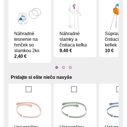
Náhradné
Náhradné
Súprava
tesnenie na
slamky a
čistiacich
hrnček so
čistiaca kefka
kefiek
slamkou 2ks
9,40 €
10 €
2,40 €
Pridajte si ešte niečo navyše