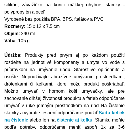
silikón, závažíčko na konci mäkkej ohybnej slamky -
polypropylén a oceľ
Vyrobené bez použitia BPA, BPS, ftalátov a PVC
Rozmery:
15 x 12 x 7.5 cm
Objem:
240 ml
Váha:
105 g
Údržba:
Produkty pred prvým aj po každom použití
rozdeľte na jednotlivé komponenty a umyte vo vode s
prípravkom na umývanie riadu. Starostlivo opláchnite a
osušte. Nepoužívajte abrazívne umývanie prostriedkami,
drôtenkami či kefkami, ktoré môžu produkt poškriabať.
Možno umývať v hornom koši umývačky, ale pre
zachovanie dlhšej životnosti produktu a farieb odporúčame
umývať v ruke jemným prostriedkom na riad
Na čistenie
slamky a vybratie tesnení odporúčame použiť
Sadu kefiek
na čistenie
alebo len na
čistenie aj kefku
. Slamku meňte
podľa potreby, odporúčame meniť aspoň 1x za 3-6