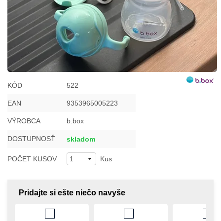
KÓD
522
EAN
9353965005223
VÝROBCA
b.box
DOSTUPNOSŤ
skladom
POČET KUSOV
Kus
Pridajte si ešte niečo navyše