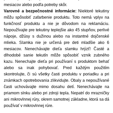
mesiacov alebo podľa potreby skôr.
Varovné a bezpečnostné informácie:
Niektoré tekutiny
môžu spôsobiť zafarbenie produktu. Toto nemá vplyv na
funkčnosť produktu a nie je dôvodom na reklamáciu.
Nepoužívajte pre tekutiny teplejšie ako 45 stupňov, perlivé
nápoje, džúsy s dužinou alebo na instantné dojčenské
mlieka. Slamka nie je určená pre deti mladšie ako 6
mesiacov. Nenechávajte dieťa slamku hrýzť! Časté a
dlhodobé sanie tekutín môže spôsobiť vznik zubného
kazu. Nenechajte dieťa pri používaní s produktom behať
alebo sa inak pohybovať. Pred každým použitím
skontrolujte, či sú všetky časti produktu v poriadku a pri
známkach opotrebovania zlikvidujte. Obaly a nepoužívané
časti uchovávajte mimo dosahu detí. Nenechávajte na
priamom slnku alebo pri zdroji tepla. Nepatrí do mrazničky
ani mikrovlnnej rúry, okrem samotnej základne, ktorá sa dá
používať v mikrovlnnej rúre.