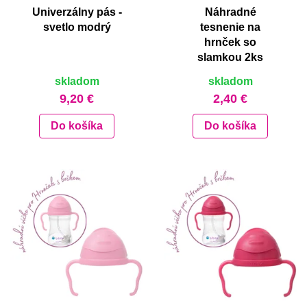
Univerzálny pás -
Náhradné
svetlo modrý
tesnenie na
hrnček so
slamkou 2ks
skladom
skladom
9,20 €
2,40 €
Do košíka
Do košíka