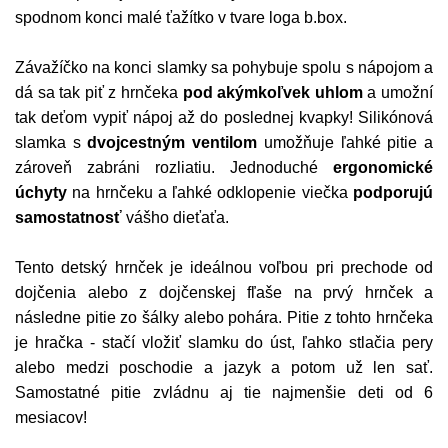
spodnom konci malé ťažítko v tvare loga b.box.
Závažíčko na konci slamky sa pohybuje spolu s nápojom a
dá sa tak piť z hrnčeka
pod akýmkoľvek uhlom
a umožní
tak deťom vypiť nápoj až do poslednej kvapky! Silikónová
slamka s
dvojcestným ventilom
umožňuje ľahké pitie a
zároveň zabráni rozliatiu. Jednoduché
ergonomické
úchyty
na hrnčeku a ľahké odklopenie viečka
podporujú
samostatnosť
vášho dieťaťa.
Tento detský hrnček je ideálnou voľbou pri prechode od
dojčenia alebo z dojčenskej fľaše na prvý hrnček a
následne pitie zo šálky alebo pohára. Pitie z tohto hrnčeka
je hračka - stačí vložiť slamku do úst, ľahko stlačia pery
alebo medzi poschodie a jazyk a potom už len sať.
Samostatné pitie zvládnu aj tie najmenšie deti od 6
mesiacov!