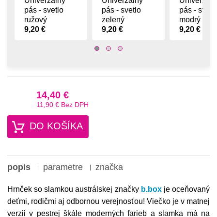
Univerzálny
Univerzálny
Univerzáln
pás - svetlo
pás - svetlo
pás - svetl
ružový
zelený
modrý
9,20 €
9,20 €
9,20 €
14,40 €
11,90 €
Bez DPH
DO KOŠÍKA
popis
parametre
značka
Hrnček so slamkou austrálskej značky
b.box
je oceňovaný
deťmi, rodičmi aj odbornou verejnosťou! Viečko je v matnej
verzii v pestrej škále moderných farieb a slamka má na