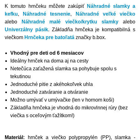
K tomuto hrnčeku môžete zakúpiť
Náhradné slamky a
kefku
,
Náhradné tesnenie
,
Náhradné veľké viečko
alebo
Náhradné malé viečko/krytku slamky
alebo
Univerzálny pásik
. Základňa hrnčeka je kompatibilná s
viečkom
Hrnčeka pre batoľatá
značky b.box.
Vhodný pre deti od 6 mesiacov
Ideálny hrnček na doma aj na cesty
Netečúca zaťažená slamka sa pohybuje spolu s
tekutinou
Jednoduché pitie z akéhokoľvek uhla
Jednoduché zatváranie a otváranie
Možno umývať v umývačke (len v hornom koši)
Základňa hrnčeka je vhodná do mikrovlnnej rúry (bez
viečka s oceľovým ťažítkom!)
Materiál:
hrnček a viečko polypropylén (PP), slamka -