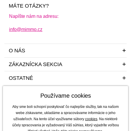
MÁTE OTÁZKY?
Napíšte nám na adresu:
info@mimmo.cz
O NÁS
ZÁKAZNÍCKA SEKCIA
OSTATNÉ
Používame cookies
Aby sme boli schopní poskytovať čo najlepšie služby, tak na našom
webe získavame, ukladáme a spracovávame informácie o jeho
užívateľoch. Na tento účel využívame súbory
cookies
. Na niektoré
Sme tu pre vás a vaše deti s radosťou a mim(m)oriadnou starostlivosťou od
účely spracovania je vyžadovaný Váš súhlas, ktorý vyjadríte voľbou
roku 2011