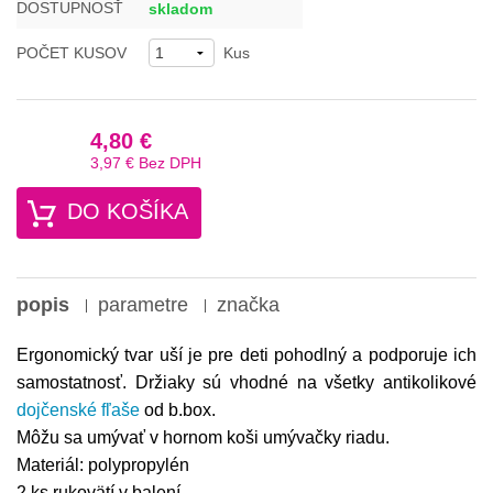
DOSTUPNOSŤ
skladom
POČET KUSOV
Kus
4,80 €
3,97 €
Bez DPH
DO KOŠÍKA
popis
parametre
značka
Ergonomický tvar uší je pre deti pohodlný a podporuje ich
samostatnosť. Držiaky sú vhodné na všetky antikolikové
dojčenské fľaše
od b.box.
Môžu sa umývať v hornom koši umývačky riadu.
Materiál: polypropylén
2 ks rukovätí v balení