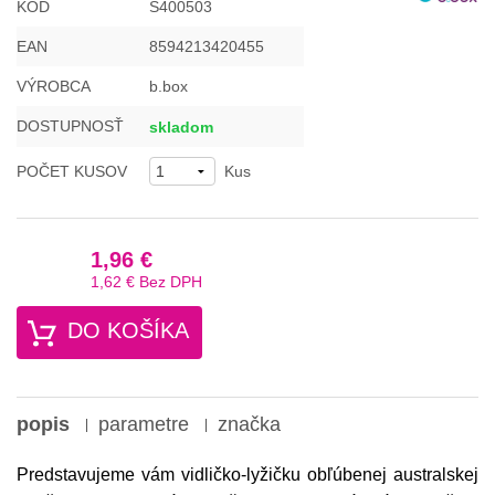
KÓD
S400503
EAN
8594213420455
VÝROBCA
b.box
DOSTUPNOSŤ
skladom
POČET KUSOV
Kus
1,96 €
1,62 €
Bez DPH
DO KOŠÍKA
popis
parametre
značka
Predstavujeme vám vidličko-lyžičku obľúbenej australskej