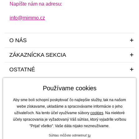
Napíšte nám na adresu:
info@mimmo.cz
O NÁS
ZÁKAZNÍCKA SEKCIA
OSTATNÉ
Používame cookies
Aby sme boli schopní poskytovať čo najlepšie služby, tak na našom
webe získavame, ukladáme a spracovávame informácie o jeho
užívateľoch. Na tento účel využívame súbory
cookies
. Na niektoré
Sme tu pre vás a vaše deti s radosťou a mim(m)oriadnou starostlivosťou od
účely spracovania je vyžadovaný Váš súhlas, ktorý vyjadríte voľbou
roku 2011
"Prijať všetko". Vaše dáta nijako nezneužívame.
mimmo s.r.o. - výhradný dovozca a distribútor značiek b.box, Jellystone
Súhlas môžete odmietnuť
tu
Designs, Melii a SKÅGFÄ pre ČR a Slovensko