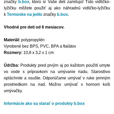
značky
b.box
, ktorú si Vaše deti zamilujú! Túto vidličko-
lyžičku môžete použiť aj ako náhradnú vidličko-lyžičku
k
Termoske na jedlo
značky
b.box
.
Vhodné pre deti od 6 mesiacov.
Materiál:
polypropylén
Vyrobené bez BPS, PVC, BPA a ftalátov
Rozmery:
10,8 x 3,2 x 1 cm
Údržba:
Produkty pred prvým aj po každom použití umyte
vo vode s prípravkom na umývanie riadu. Starostlivo
opláchnite a osušte. Odporúčame umývať v ruke jemným
prostriedkom na riad. Možno umývať v hornom koši
umývačky.
Informácie ako sa starať o produkty b.box